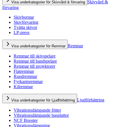
Skivvård &
Visa underkategorier för Skivvård & förvaring
förvaring
Skivborstar
Skivförvaring
Tvätta skivor
LP-press
Remmar
Visa underkategorier för Remmar
Remmar till skivspelare
Remmar till bandspelare
Remmar till projektorer
Flatremmar
Rundremmar
Fyrkantsremmar
Kilremmar
Ljudförbättring
Visa underkategorier för Ljudförbättring
Vibrationsdämpande fötter
Vibrationsdämpande basplattor
NCF Booster
Vibrationsdämpning