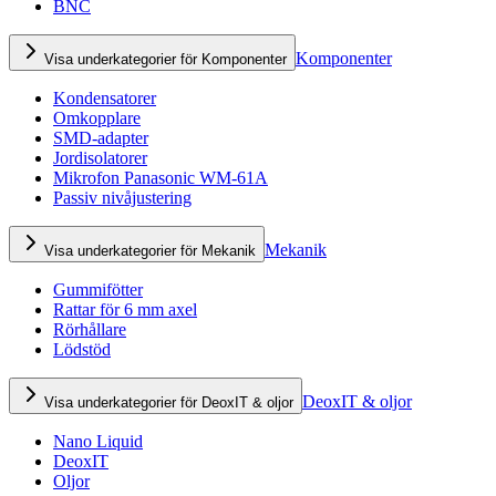
BNC
Komponenter
Visa underkategorier för Komponenter
Kondensatorer
Omkopplare
SMD-adapter
Jordisolatorer
Mikrofon Panasonic WM-61A
Passiv nivåjustering
Mekanik
Visa underkategorier för Mekanik
Gummifötter
Rattar för 6 mm axel
Rörhållare
Lödstöd
DeoxIT & oljor
Visa underkategorier för DeoxIT & oljor
Nano Liquid
DeoxIT
Oljor