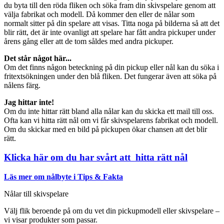
du byta till den röda fliken och söka fram din skivspelare genom att
välja fabrikat och modell. Då kommer den eller de nålar som
normalt sitter på din spelare att visas. Titta noga på bilderna så att det
blir rätt, det är inte ovanligt att spelare har fått andra pickuper under
årens gång eller att de tom såldes med andra pickuper.
Det står något här...
Om det finns någon beteckning på din pickup eller nål kan du söka i
fritextsökningen under den blå fliken. Det fungerar även att söka på
nålens färg.
Jag hittar inte!
Om du inte hittar rätt bland alla nålar kan du skicka ett mail till oss.
Ofta kan vi hitta rätt nål om vi får skivspelarens fabrikat och modell.
Om du skickar med en bild på pickupen ökar chansen att det blir
rätt.
Klicka här om du har svårt att hitta rätt nål
Läs mer om nålbyte i Tips & Fakta
Nålar till skivspelare
Välj flik beroende på om du vet din pickupmodell eller skivspelare –
vi visar produkter som passar.