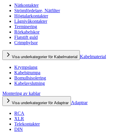
Nätkontakter
Strömfördelare, Nätfilter
Högtalarkontakter
Lågnivåkontakter
Terminering
Rörkabelskor
Flatstift guld
Crimphylsor
Kabelmaterial
Visa underkategorier för Kabelmaterial
Krympslang
Kabelstrumpa
Bomullsisolering
Kabelavslutning
Montering av kablar
Adaptrar
Visa underkategorier för Adaptrar
RCA
XLR
Telekontakter
DIN