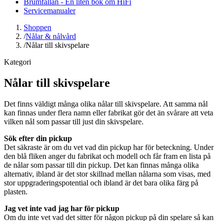
Brumfällan - En liten bok om HiFi
Servicemanualer
Shoppen
/
Nålar & nålvård
/
Nålar till skivspelare
Kategori
Nålar till skivspelare
Det finns väldigt många olika nålar till skivspelare. Att samma nål
kan finnas under flera namn eller fabrikat gör det än svårare att veta
vilken nål som passar till just din skivspelare.
Sök efter din pickup
Det säkraste är om du vet vad din pickup har för beteckning. Under
den blå fliken anger du fabrikat och modell och får fram en lista på
de nålar som passar till din pickup. Det kan finnas många olika
alternativ, ibland är det stor skillnad mellan nålarna som visas, med
stor uppgraderingspotential och ibland är det bara olika färg på
plasten.
Jag vet inte vad jag har för pickup
Om du inte vet vad det sitter för någon pickup på din spelare så kan