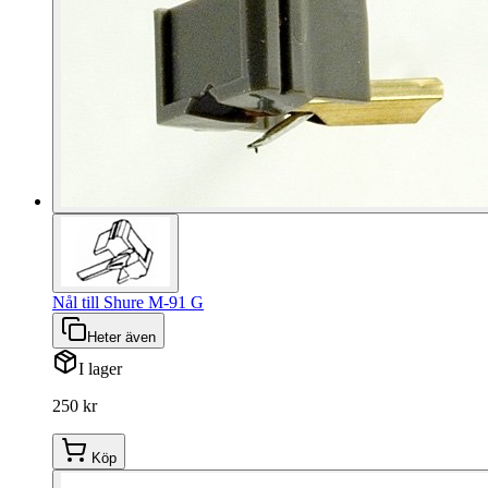
Nål till Shure M-91 G
Heter även
I lager
250 kr
Köp