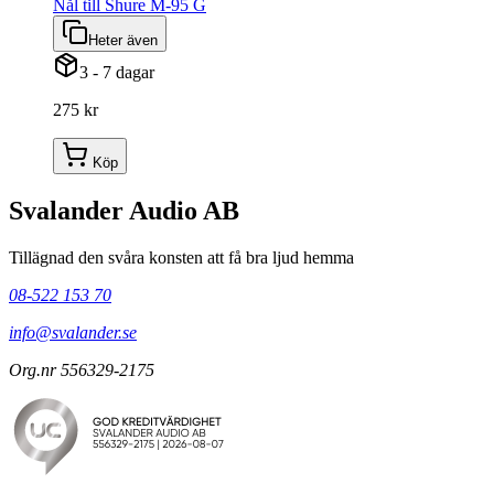
Nål till Shure M-95 G
Heter även
3 - 7 dagar
275 kr
Köp
Svalander Audio AB
Tillägnad den svåra konsten att få bra ljud hemma
08-522 153 70
info@svalander.se
Org.nr 556329-2175