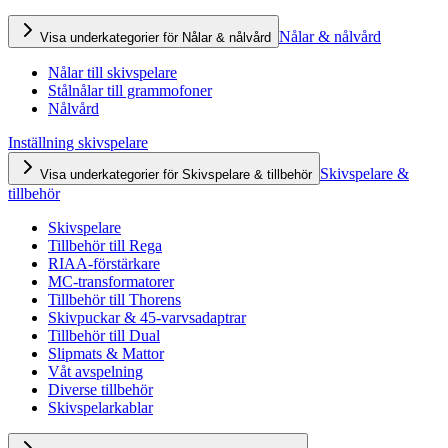
Nålar & nålvård
Visa underkategorier för Nålar & nålvård
Nålar till skivspelare
Stålnålar till grammofoner
Nålvård
Inställning skivspelare
Skivspelare &
Visa underkategorier för Skivspelare & tillbehör
tillbehör
Skivspelare
Tillbehör till Rega
RIAA-förstärkare
MC-transformatorer
Tillbehör till Thorens
Skivpuckar & 45-varvsadaptrar
Tillbehör till Dual
Slipmats & Mattor
Våt avspelning
Diverse tillbehör
Skivspelarkablar