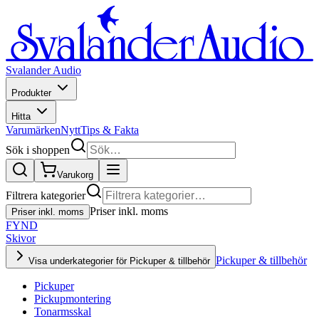
Svalander Audio
Produkter
Hitta
Varumärken
Nytt
Tips & Fakta
Sök i shoppen
Varukorg
Filtrera kategorier
Priser inkl. moms
Priser inkl. moms
FYND
Skivor
Pickuper & tillbehör
Visa underkategorier för Pickuper & tillbehör
Pickuper
Pickupmontering
Tonarmsskal