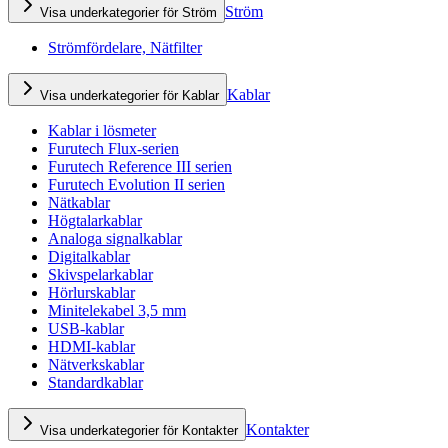
Ström
Visa underkategorier för Ström
Strömfördelare, Nätfilter
Kablar
Visa underkategorier för Kablar
Kablar i lösmeter
Furutech Flux-serien
Furutech Reference III serien
Furutech Evolution II serien
Nätkablar
Högtalarkablar
Analoga signalkablar
Digitalkablar
Skivspelarkablar
Hörlurskablar
Minitelekabel 3,5 mm
USB-kablar
HDMI-kablar
Nätverkskablar
Standardkablar
Kontakter
Visa underkategorier för Kontakter