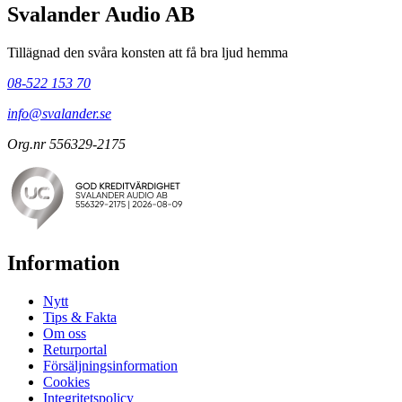
Svalander Audio AB
Tillägnad den svåra konsten att få bra ljud hemma
08-522 153 70
info@svalander.se
Org.nr 556329-2175
Information
Nytt
Tips & Fakta
Om oss
Returportal
Försäljningsinformation
Cookies
Integritetspolicy