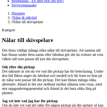
Brumfällan - En liten bok om HiFi
Servicemanualer
Shoppen
/
Nålar & nålvård
/
Nålar till skivspelare
Kategori
Nålar till skivspelare
Det finns väldigt många olika nålar till skivspelare. Att samma nål
kan finnas under flera namn eller fabrikat gör det än svårare att veta
vilken nål som passar till just din skivspelare.
Sök efter din pickup
Det säkraste är om du vet vad din pickup har för beteckning. Under
den blå fliken anger du fabrikat och modell och får fram en lista på
de nålar som passar till din pickup. Det kan finnas många olika
alternativ, ibland är det stor skillnad mellan nålarna som visas, med
stor uppgraderingspotential och ibland är det bara olika färg på
plasten.
Jag vet inte vad jag har för pickup
Om du inte vet vad det sitter för någon pickup på din spelare så kan