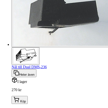
Nål till Dual DMS-236
Heter även
I lager
270 kr
Köp