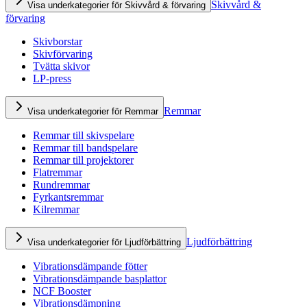
Skivvård &
Visa underkategorier för Skivvård & förvaring
förvaring
Skivborstar
Skivförvaring
Tvätta skivor
LP-press
Remmar
Visa underkategorier för Remmar
Remmar till skivspelare
Remmar till bandspelare
Remmar till projektorer
Flatremmar
Rundremmar
Fyrkantsremmar
Kilremmar
Ljudförbättring
Visa underkategorier för Ljudförbättring
Vibrationsdämpande fötter
Vibrationsdämpande basplattor
NCF Booster
Vibrationsdämpning