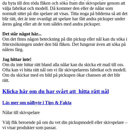
du byta till den röda fliken och söka fram din skivspelare genom att
välja fabrikat och modell. Då kommer den eller de nålar som
normalt sitter på din spelare att visas. Titta noga på bilderna så att det
blir rätt, det är inte ovanligt att spelare har fått andra pickuper under
årens gång eller att de tom såldes med andra pickuper.
Det står något här...
Om det finns någon beteckning på din pickup eller nål kan du söka i
fritextsökningen under den blå fliken. Det fungerar även att söka på
nålens färg.
Jag hittar inte!
Om du inte hittar rätt bland alla nålar kan du skicka ett mail till oss.
Ofta kan vi hitta rätt nål om vi får skivspelarens fabrikat och modell.
Om du skickar med en bild på pickupen ökar chansen att det blir
rätt.
Klicka här om du har svårt att hitta rätt nål
Läs mer om nålbyte i Tips & Fakta
Nålar till skivspelare
Välj flik beroende på om du vet din pickupmodell eller skivspelare –
vi visar produkter som passar.