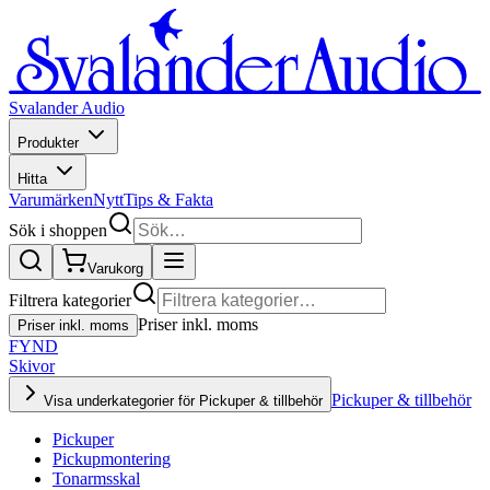
Svalander Audio
Produkter
Hitta
Varumärken
Nytt
Tips & Fakta
Sök i shoppen
Varukorg
Filtrera kategorier
Priser inkl. moms
Priser inkl. moms
FYND
Skivor
Pickuper & tillbehör
Visa underkategorier för Pickuper & tillbehör
Pickuper
Pickupmontering
Tonarmsskal