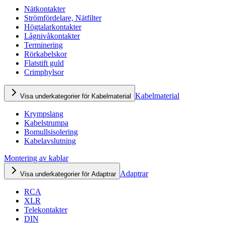
Nätkontakter
Strömfördelare, Nätfilter
Högtalarkontakter
Lågnivåkontakter
Terminering
Rörkabelskor
Flatstift guld
Crimphylsor
Kabelmaterial
Visa underkategorier för Kabelmaterial
Krympslang
Kabelstrumpa
Bomullsisolering
Kabelavslutning
Montering av kablar
Adaptrar
Visa underkategorier för Adaptrar
RCA
XLR
Telekontakter
DIN