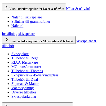
Nålar & nålvård
Visa underkategorier för Nålar & nålvård
Nålar till skivspelare
Stålnålar till grammofoner
Nålvård
Inställning skivspelare
Skivspelare &
Visa underkategorier för Skivspelare & tillbehör
tillbehör
Skivspelare
Tillbehör till Rega
RIAA-förstärkare
MC-transformatorer
Tillbehör till Thorens
Skivpuckar & 45-varvsadaptrar
Tillbehör till Dual
Slipmats & Mattor
Våt avspelning
Diverse tillbehör
Skivspelarkablar