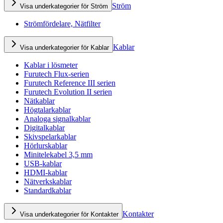
Ström
Visa underkategorier för Ström
Strömfördelare, Nätfilter
Kablar
Visa underkategorier för Kablar
Kablar i lösmeter
Furutech Flux-serien
Furutech Reference III serien
Furutech Evolution II serien
Nätkablar
Högtalarkablar
Analoga signalkablar
Digitalkablar
Skivspelarkablar
Hörlurskablar
Minitelekabel 3,5 mm
USB-kablar
HDMI-kablar
Nätverkskablar
Standardkablar
Kontakter
Visa underkategorier för Kontakter