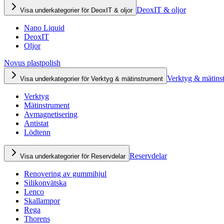
DeoxIT & oljor
Visa underkategorier för DeoxIT & oljor
Nano Liquid
DeoxIT
Oljor
Novus plastpolish
Verktyg & mätins
Visa underkategorier för Verktyg & mätinstrument
Verktyg
Mätinstrument
Avmagnetisering
Antistat
Lödtenn
Reservdelar
Visa underkategorier för Reservdelar
Renovering av gummihjul
Silikonvätska
Lenco
Skallampor
Rega
Thorens