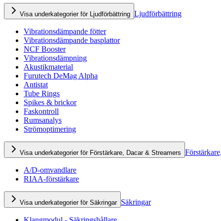
Ljudförbättring
Visa underkategorier för Ljudförbättring
Vibrationsdämpande fötter
Vibrationsdämpande basplattor
NCF Booster
Vibrationsdämpning
Akustikmaterial
Furutech DeMag Alpha
Antistat
Tube Rings
Spikes & brickor
Faskontroll
Rumsanalys
Strömoptimering
Förstärkare
Visa underkategorier för Förstärkare, Dacar & Streamers
A/D-omvandlare
RIAA-förstärkare
Säkringar
Visa underkategorier för Säkringar
Klangmodul - Säkringshållare