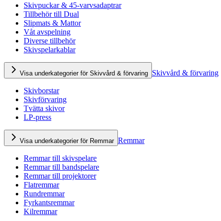
Skivpuckar & 45-varvsadaptrar
Tillbehör till Dual
Slipmats & Mattor
Våt avspelning
Diverse tillbehör
Skivspelarkablar
Skivvård & förvaring
Visa underkategorier för Skivvård & förvaring
Skivborstar
Skivförvaring
Tvätta skivor
LP-press
Remmar
Visa underkategorier för Remmar
Remmar till skivspelare
Remmar till bandspelare
Remmar till projektorer
Flatremmar
Rundremmar
Fyrkantsremmar
Kilremmar