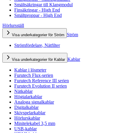
Smältsäkringar till Klangmodul
Finsäkringar - High End
Smältproppar - High End
Hörlursställ
Ström
Visa underkategorier för Ström
Strömfördelare, Nätfilter
Kablar
Visa underkategorier för Kablar
Kablar i lösmeter
Furutech Flux-serien
Furutech Reference III serien
Furutech Evolution II serien
Nätkablar
Högtalarkablar
Analoga signalkablar
Digitalkablar
Skivspelarkablar
Hörlurskablar
Minitelekabel 3,5 mm
USB-kablar