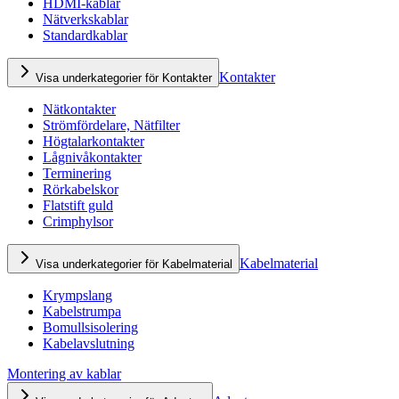
HDMI-kablar
Nätverkskablar
Standardkablar
Kontakter
Visa underkategorier för Kontakter
Nätkontakter
Strömfördelare, Nätfilter
Högtalarkontakter
Lågnivåkontakter
Terminering
Rörkabelskor
Flatstift guld
Crimphylsor
Kabelmaterial
Visa underkategorier för Kabelmaterial
Krympslang
Kabelstrumpa
Bomullsisolering
Kabelavslutning
Montering av kablar