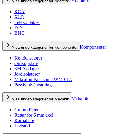
Adaptrar
Visa underkategorier för Adaptrar
RCA
XLR
Telekontakter
DIN
BNC
Komponenter
Visa underkategorier för Komponenter
Kondensatorer
Omkopplare
SMD-adapter
Jordisolatorer
Mikrofon Panasonic WM-61A
Passiv nivåjustering
Mekanik
Visa underkategorier för Mekanik
Gummifötter
Rattar för 6 mm axel
Rörhållare
Lödstöd