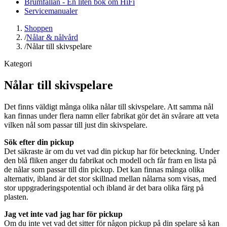
Brumfällan - En liten bok om HiFi
Servicemanualer
Shoppen
/
Nålar & nålvård
/
Nålar till skivspelare
Kategori
Nålar till skivspelare
Det finns väldigt många olika nålar till skivspelare. Att samma nål
kan finnas under flera namn eller fabrikat gör det än svårare att veta
vilken nål som passar till just din skivspelare.
Sök efter din pickup
Det säkraste är om du vet vad din pickup har för beteckning. Under
den blå fliken anger du fabrikat och modell och får fram en lista på
de nålar som passar till din pickup. Det kan finnas många olika
alternativ, ibland är det stor skillnad mellan nålarna som visas, med
stor uppgraderingspotential och ibland är det bara olika färg på
plasten.
Jag vet inte vad jag har för pickup
Om du inte vet vad det sitter för någon pickup på din spelare så kan