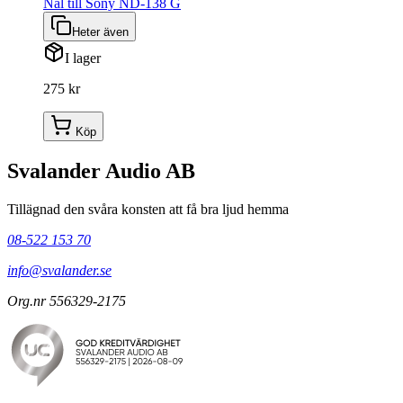
Nål till Sony ND-138 G
Heter även
I lager
275 kr
Köp
Svalander Audio AB
Tillägnad den svåra konsten att få bra ljud hemma
08-522 153 70
info@svalander.se
Org.nr 556329-2175