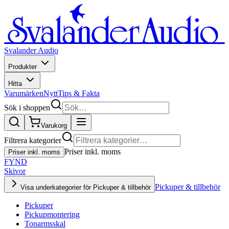
Svalander Audio
Produkter
Hitta
Varumärken
Nytt
Tips & Fakta
Sök i shoppen
Varukorg
Filtrera kategorier
Priser inkl. moms
Priser inkl. moms
FYND
Skivor
Pickuper & tillbehör
Visa underkategorier för Pickuper & tillbehör
Pickuper
Pickupmontering
Tonarmsskal