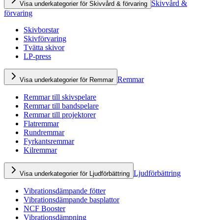
Skivvård &
Visa underkategorier för Skivvård & förvaring
förvaring
Skivborstar
Skivförvaring
Tvätta skivor
LP-press
Remmar
Visa underkategorier för Remmar
Remmar till skivspelare
Remmar till bandspelare
Remmar till projektorer
Flatremmar
Rundremmar
Fyrkantsremmar
Kilremmar
Ljudförbättring
Visa underkategorier för Ljudförbättring
Vibrationsdämpande fötter
Vibrationsdämpande basplattor
NCF Booster
Vibrationsdämpning