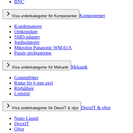
BNC
Komponenter
Visa underkategorier för Komponenter
Kondensatorer
Omkopplare
SMD-adapter
Jordisolatorer
Mikrofon Panasonic WM-61A
Passiv nivåjustering
Mekanik
Visa underkategorier för Mekanik
Gummifötter
Rattar för 6 mm axel
Rörhållare
Lödstöd
DeoxIT & oljor
Visa underkategorier för DeoxIT & oljor
Nano Liquid
DeoxIT
Oljor