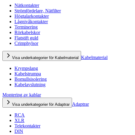
Nätkontakter
Strömfördelare, Nätfilter
Högtalarkontakter
Lågnivåkontakter
Terminering
Rörkabelskor
Flatstift guld
Crimphylsor
Kabelmaterial
Visa underkategorier för Kabelmaterial
Krympslang
Kabelstrumpa
Bomullsisolering
Kabelavslutning
Montering av kablar
Adaptrar
Visa underkategorier för Adaptrar
RCA
XLR
Telekontakter
DIN