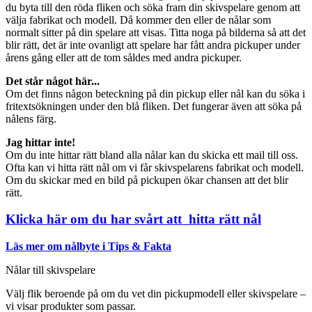
du byta till den röda fliken och söka fram din skivspelare genom att
välja fabrikat och modell. Då kommer den eller de nålar som
normalt sitter på din spelare att visas. Titta noga på bilderna så att det
blir rätt, det är inte ovanligt att spelare har fått andra pickuper under
årens gång eller att de tom såldes med andra pickuper.
Det står något här...
Om det finns någon beteckning på din pickup eller nål kan du söka i
fritextsökningen under den blå fliken. Det fungerar även att söka på
nålens färg.
Jag hittar inte!
Om du inte hittar rätt bland alla nålar kan du skicka ett mail till oss.
Ofta kan vi hitta rätt nål om vi får skivspelarens fabrikat och modell.
Om du skickar med en bild på pickupen ökar chansen att det blir
rätt.
Klicka här om du har svårt att hitta rätt nål
Läs mer om nålbyte i Tips & Fakta
Nålar till skivspelare
Välj flik beroende på om du vet din pickupmodell eller skivspelare –
vi visar produkter som passar.