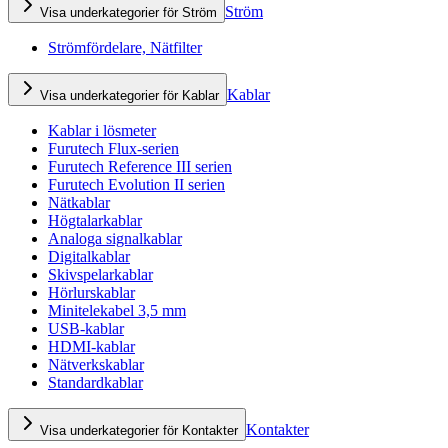
Ström
Visa underkategorier för Ström
Strömfördelare, Nätfilter
Kablar
Visa underkategorier för Kablar
Kablar i lösmeter
Furutech Flux-serien
Furutech Reference III serien
Furutech Evolution II serien
Nätkablar
Högtalarkablar
Analoga signalkablar
Digitalkablar
Skivspelarkablar
Hörlurskablar
Minitelekabel 3,5 mm
USB-kablar
HDMI-kablar
Nätverkskablar
Standardkablar
Kontakter
Visa underkategorier för Kontakter