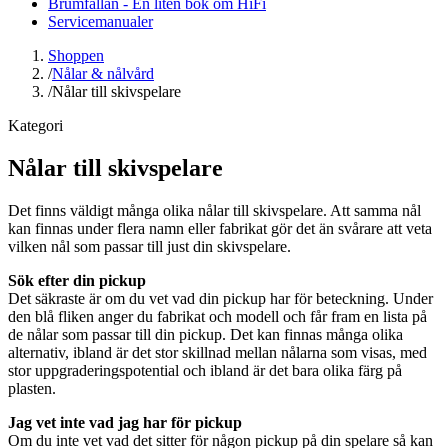
Brumfällan - En liten bok om HiFi
Servicemanualer
Shoppen
/
Nålar & nålvård
/
Nålar till skivspelare
Kategori
Nålar till skivspelare
Det finns väldigt många olika nålar till skivspelare. Att samma nål
kan finnas under flera namn eller fabrikat gör det än svårare att veta
vilken nål som passar till just din skivspelare.
Sök efter din pickup
Det säkraste är om du vet vad din pickup har för beteckning. Under
den blå fliken anger du fabrikat och modell och får fram en lista på
de nålar som passar till din pickup. Det kan finnas många olika
alternativ, ibland är det stor skillnad mellan nålarna som visas, med
stor uppgraderingspotential och ibland är det bara olika färg på
plasten.
Jag vet inte vad jag har för pickup
Om du inte vet vad det sitter för någon pickup på din spelare så kan