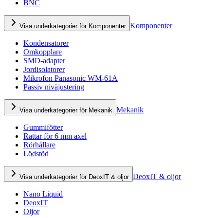
BNC
Komponenter
Visa underkategorier för Komponenter
Kondensatorer
Omkopplare
SMD-adapter
Jordisolatorer
Mikrofon Panasonic WM-61A
Passiv nivåjustering
Mekanik
Visa underkategorier för Mekanik
Gummifötter
Rattar för 6 mm axel
Rörhållare
Lödstöd
DeoxIT & oljor
Visa underkategorier för DeoxIT & oljor
Nano Liquid
DeoxIT
Oljor