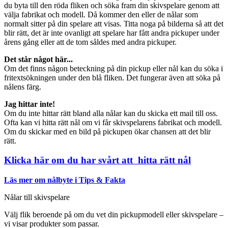
du byta till den röda fliken och söka fram din skivspelare genom att
välja fabrikat och modell. Då kommer den eller de nålar som
normalt sitter på din spelare att visas. Titta noga på bilderna så att det
blir rätt, det är inte ovanligt att spelare har fått andra pickuper under
årens gång eller att de tom såldes med andra pickuper.
Det står något här...
Om det finns någon beteckning på din pickup eller nål kan du söka i
fritextsökningen under den blå fliken. Det fungerar även att söka på
nålens färg.
Jag hittar inte!
Om du inte hittar rätt bland alla nålar kan du skicka ett mail till oss.
Ofta kan vi hitta rätt nål om vi får skivspelarens fabrikat och modell.
Om du skickar med en bild på pickupen ökar chansen att det blir
rätt.
Klicka här om du har svårt att hitta rätt nål
Läs mer om nålbyte i Tips & Fakta
Nålar till skivspelare
Välj flik beroende på om du vet din pickupmodell eller skivspelare –
vi visar produkter som passar.