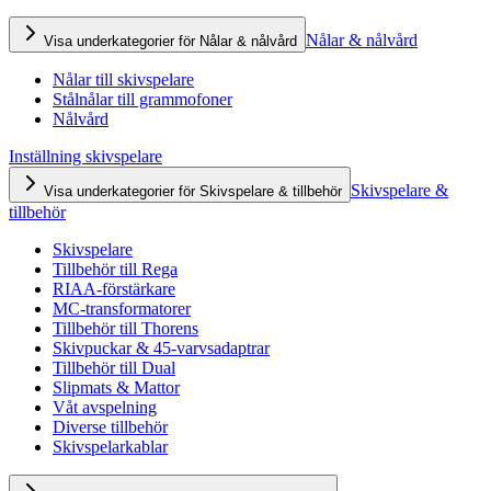
Nålar & nålvård
Visa underkategorier för Nålar & nålvård
Nålar till skivspelare
Stålnålar till grammofoner
Nålvård
Inställning skivspelare
Skivspelare &
Visa underkategorier för Skivspelare & tillbehör
tillbehör
Skivspelare
Tillbehör till Rega
RIAA-förstärkare
MC-transformatorer
Tillbehör till Thorens
Skivpuckar & 45-varvsadaptrar
Tillbehör till Dual
Slipmats & Mattor
Våt avspelning
Diverse tillbehör
Skivspelarkablar