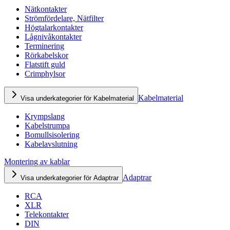
Nätkontakter
Strömfördelare, Nätfilter
Högtalarkontakter
Lågnivåkontakter
Terminering
Rörkabelskor
Flatstift guld
Crimphylsor
Kabelmaterial
Visa underkategorier för Kabelmaterial
Krympslang
Kabelstrumpa
Bomullsisolering
Kabelavslutning
Montering av kablar
Adaptrar
Visa underkategorier för Adaptrar
RCA
XLR
Telekontakter
DIN