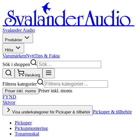
Svalander Audio
Produkter
Hitta
Varumärken
Nytt
Tips & Fakta
Sök i shoppen
Varukorg
Filtrera kategorier
Priser inkl. moms
Priser inkl. moms
FYND
Skivor
Pickuper & tillbehör
Visa underkategorier för Pickuper & tillbehör
Pickuper
Pickupmontering
Tonarmsskal