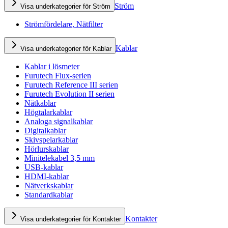
Ström
Visa underkategorier för Ström
Strömfördelare, Nätfilter
Kablar
Visa underkategorier för Kablar
Kablar i lösmeter
Furutech Flux-serien
Furutech Reference III serien
Furutech Evolution II serien
Nätkablar
Högtalarkablar
Analoga signalkablar
Digitalkablar
Skivspelarkablar
Hörlurskablar
Minitelekabel 3,5 mm
USB-kablar
HDMI-kablar
Nätverkskablar
Standardkablar
Kontakter
Visa underkategorier för Kontakter