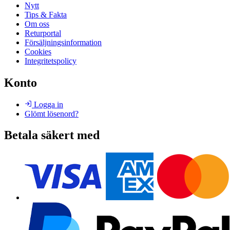
Nytt
Tips & Fakta
Om oss
Returportal
Försäljningsinformation
Cookies
Integritetspolicy
Konto
Logga in
Glömt lösenord?
Betala säkert med