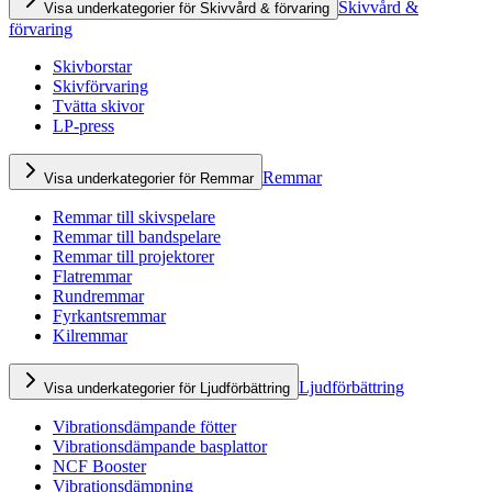
Skivvård &
Visa underkategorier för Skivvård & förvaring
förvaring
Skivborstar
Skivförvaring
Tvätta skivor
LP-press
Remmar
Visa underkategorier för Remmar
Remmar till skivspelare
Remmar till bandspelare
Remmar till projektorer
Flatremmar
Rundremmar
Fyrkantsremmar
Kilremmar
Ljudförbättring
Visa underkategorier för Ljudförbättring
Vibrationsdämpande fötter
Vibrationsdämpande basplattor
NCF Booster
Vibrationsdämpning