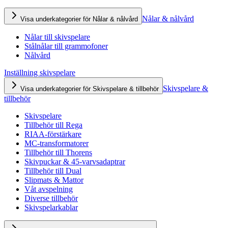
Nålar & nålvård
Visa underkategorier för Nålar & nålvård
Nålar till skivspelare
Stålnålar till grammofoner
Nålvård
Inställning skivspelare
Skivspelare &
Visa underkategorier för Skivspelare & tillbehör
tillbehör
Skivspelare
Tillbehör till Rega
RIAA-förstärkare
MC-transformatorer
Tillbehör till Thorens
Skivpuckar & 45-varvsadaptrar
Tillbehör till Dual
Slipmats & Mattor
Våt avspelning
Diverse tillbehör
Skivspelarkablar