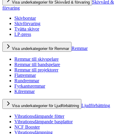
Skivvård &
Visa underkategorier för Skivvård & förvaring
förvaring
Skivborstar
Skivförvaring
Tvätta skivor
LP-press
Remmar
Visa underkategorier för Remmar
Remmar till skivspelare
Remmar till bandspelare
Remmar till projektorer
Flatremmar
Rundremmar
Fyrkantsremmar
Kilremmar
Ljudförbättring
Visa underkategorier för Ljudförbättring
Vibrationsdämpande fötter
Vibrationsdämpande basplattor
NCF Booster
Vibrationsdämpning