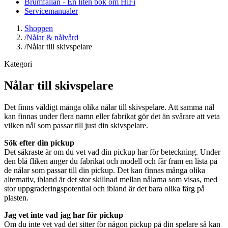
Brumfällan - En liten bok om HiFi
Servicemanualer
Shoppen
/
Nålar & nålvård
/
Nålar till skivspelare
Kategori
Nålar till skivspelare
Det finns väldigt många olika nålar till skivspelare. Att samma nål
kan finnas under flera namn eller fabrikat gör det än svårare att veta
vilken nål som passar till just din skivspelare.
Sök efter din pickup
Det säkraste är om du vet vad din pickup har för beteckning. Under
den blå fliken anger du fabrikat och modell och får fram en lista på
de nålar som passar till din pickup. Det kan finnas många olika
alternativ, ibland är det stor skillnad mellan nålarna som visas, med
stor uppgraderingspotential och ibland är det bara olika färg på
plasten.
Jag vet inte vad jag har för pickup
Om du inte vet vad det sitter för någon pickup på din spelare så kan