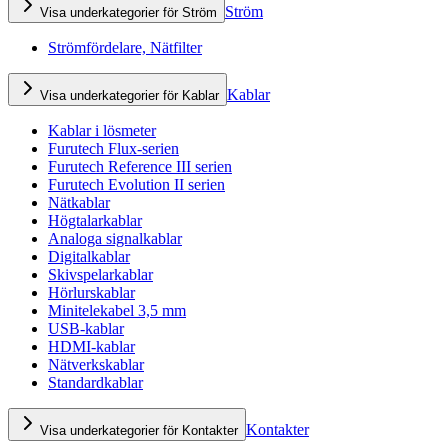
Ström
Visa underkategorier för Ström
Strömfördelare, Nätfilter
Kablar
Visa underkategorier för Kablar
Kablar i lösmeter
Furutech Flux-serien
Furutech Reference III serien
Furutech Evolution II serien
Nätkablar
Högtalarkablar
Analoga signalkablar
Digitalkablar
Skivspelarkablar
Hörlurskablar
Minitelekabel 3,5 mm
USB-kablar
HDMI-kablar
Nätverkskablar
Standardkablar
Kontakter
Visa underkategorier för Kontakter