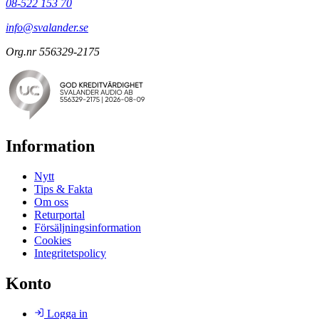
08-522 153 70
info@svalander.se
Org.nr 556329-2175
Information
Nytt
Tips & Fakta
Om oss
Returportal
Försäljningsinformation
Cookies
Integritetspolicy
Konto
Logga in