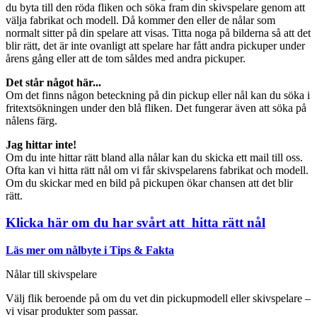
du byta till den röda fliken och söka fram din skivspelare genom att
välja fabrikat och modell. Då kommer den eller de nålar som
normalt sitter på din spelare att visas. Titta noga på bilderna så att det
blir rätt, det är inte ovanligt att spelare har fått andra pickuper under
årens gång eller att de tom såldes med andra pickuper.
Det står något här...
Om det finns någon beteckning på din pickup eller nål kan du söka i
fritextsökningen under den blå fliken. Det fungerar även att söka på
nålens färg.
Jag hittar inte!
Om du inte hittar rätt bland alla nålar kan du skicka ett mail till oss.
Ofta kan vi hitta rätt nål om vi får skivspelarens fabrikat och modell.
Om du skickar med en bild på pickupen ökar chansen att det blir
rätt.
Klicka här om du har svårt att hitta rätt nål
Läs mer om nålbyte i Tips & Fakta
Nålar till skivspelare
Välj flik beroende på om du vet din pickupmodell eller skivspelare –
vi visar produkter som passar.