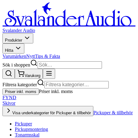
Svalander Audio
Produkter
Hitta
Varumärken
Nytt
Tips & Fakta
Sök i shoppen
Varukorg
Filtrera kategorier
Priser inkl. moms
Priser inkl. moms
FYND
Skivor
Pickuper & tillbehör
Visa underkategorier för Pickuper & tillbehör
Pickuper
Pickupmontering
Tonarmsskal