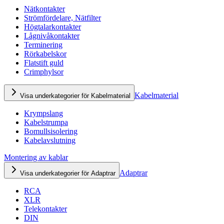
Nätkontakter
Strömfördelare, Nätfilter
Högtalarkontakter
Lågnivåkontakter
Terminering
Rörkabelskor
Flatstift guld
Crimphylsor
Kabelmaterial
Visa underkategorier för Kabelmaterial
Krympslang
Kabelstrumpa
Bomullsisolering
Kabelavslutning
Montering av kablar
Adaptrar
Visa underkategorier för Adaptrar
RCA
XLR
Telekontakter
DIN