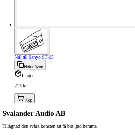
Nål till Sanyo ST-05
Heter även
I lager
215 kr
Köp
Svalander Audio AB
Tillägnad den svåra konsten att få bra ljud hemma