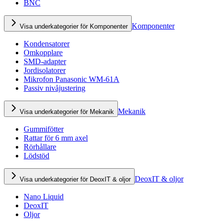
BNC
Komponenter
Visa underkategorier för Komponenter
Kondensatorer
Omkopplare
SMD-adapter
Jordisolatorer
Mikrofon Panasonic WM-61A
Passiv nivåjustering
Mekanik
Visa underkategorier för Mekanik
Gummifötter
Rattar för 6 mm axel
Rörhållare
Lödstöd
DeoxIT & oljor
Visa underkategorier för DeoxIT & oljor
Nano Liquid
DeoxIT
Oljor