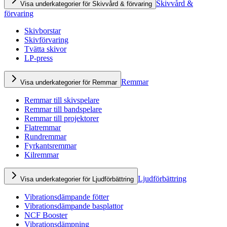
Skivvård &
Visa underkategorier för Skivvård & förvaring
förvaring
Skivborstar
Skivförvaring
Tvätta skivor
LP-press
Remmar
Visa underkategorier för Remmar
Remmar till skivspelare
Remmar till bandspelare
Remmar till projektorer
Flatremmar
Rundremmar
Fyrkantsremmar
Kilremmar
Ljudförbättring
Visa underkategorier för Ljudförbättring
Vibrationsdämpande fötter
Vibrationsdämpande basplattor
NCF Booster
Vibrationsdämpning