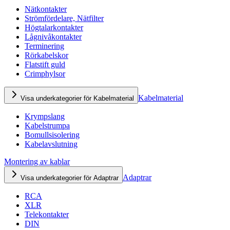
Nätkontakter
Strömfördelare, Nätfilter
Högtalarkontakter
Lågnivåkontakter
Terminering
Rörkabelskor
Flatstift guld
Crimphylsor
Kabelmaterial
Visa underkategorier för Kabelmaterial
Krympslang
Kabelstrumpa
Bomullsisolering
Kabelavslutning
Montering av kablar
Adaptrar
Visa underkategorier för Adaptrar
RCA
XLR
Telekontakter
DIN