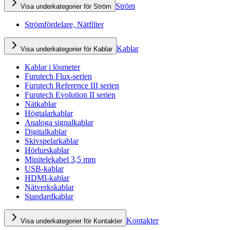
Ström
Visa underkategorier för Ström
Strömfördelare, Nätfilter
Kablar
Visa underkategorier för Kablar
Kablar i lösmeter
Furutech Flux-serien
Furutech Reference III serien
Furutech Evolution II serien
Nätkablar
Högtalarkablar
Analoga signalkablar
Digitalkablar
Skivspelarkablar
Hörlurskablar
Minitelekabel 3,5 mm
USB-kablar
HDMI-kablar
Nätverkskablar
Standardkablar
Kontakter
Visa underkategorier för Kontakter