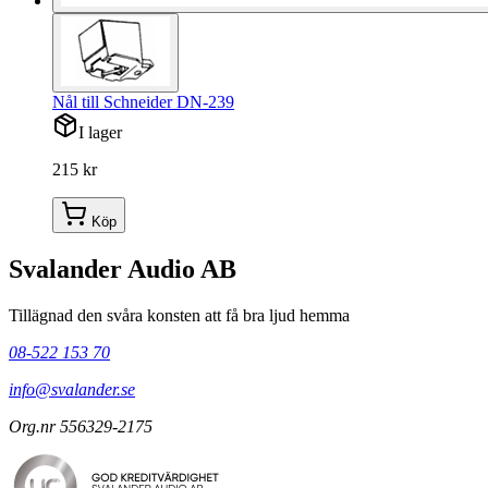
Nål till Schneider DN-239
I lager
215 kr
Köp
Svalander Audio AB
Tillägnad den svåra konsten att få bra ljud hemma
08-522 153 70
info@svalander.se
Org.nr 556329-2175