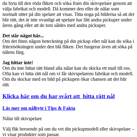
du byta till den röda fliken och söka fram din skivspelare genom att
välja fabrikat och modell. Då kommer den eller de nålar som
normalt sitter på din spelare att visas. Titta noga på bilderna så att det
blir rätt, det är inte ovanligt att spelare har fått andra pickuper under
årens gång eller att de tom såldes med andra pickuper.
Det står något här...
Om det finns någon beteckning på din pickup eller nål kan du söka i
fritextsökningen under den blå fliken. Det fungerar även att söka på
nålens färg.
Jag hittar inte!
Om du inte hittar rätt bland alla nålar kan du skicka ett mail till oss.
Ofta kan vi hitta rätt nål om vi får skivspelarens fabrikat och modell.
Om du skickar med en bild på pickupen ökar chansen att det blir
rätt.
Klicka här om du har svårt att hitta rätt nål
Läs mer om nålbyte i Tips & Fakta
Nålar till skivspelare
Välj flik beroende på om du vet din pickupmodell eller skivspelare –
vi visar produkter som passar.