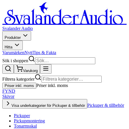
Svalander Audio
Produkter
Hitta
Varumärken
Nytt
Tips & Fakta
Sök i shoppen
Varukorg
Filtrera kategorier
Priser inkl. moms
Priser inkl. moms
FYND
Skivor
Pickuper & tillbehör
Visa underkategorier för Pickuper & tillbehör
Pickuper
Pickupmontering
Tonarmsskal