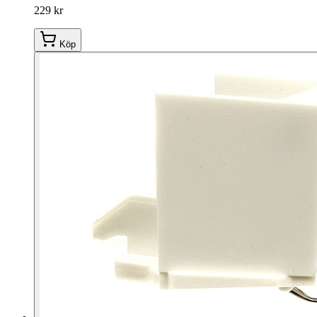
229 kr
Köp