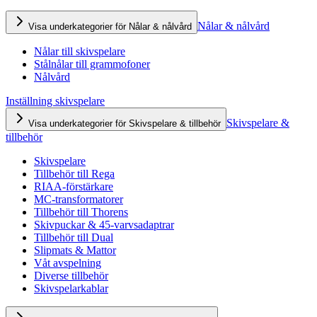
Nålar & nålvård
Visa underkategorier för Nålar & nålvård
Nålar till skivspelare
Stålnålar till grammofoner
Nålvård
Inställning skivspelare
Skivspelare &
Visa underkategorier för Skivspelare & tillbehör
tillbehör
Skivspelare
Tillbehör till Rega
RIAA-förstärkare
MC-transformatorer
Tillbehör till Thorens
Skivpuckar & 45-varvsadaptrar
Tillbehör till Dual
Slipmats & Mattor
Våt avspelning
Diverse tillbehör
Skivspelarkablar