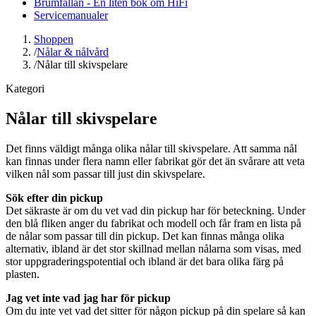
Brumfällan - En liten bok om HiFi
Servicemanualer
Shoppen
/
Nålar & nålvård
/
Nålar till skivspelare
Kategori
Nålar till skivspelare
Det finns väldigt många olika nålar till skivspelare. Att samma nål
kan finnas under flera namn eller fabrikat gör det än svårare att veta
vilken nål som passar till just din skivspelare.
Sök efter din pickup
Det säkraste är om du vet vad din pickup har för beteckning. Under
den blå fliken anger du fabrikat och modell och får fram en lista på
de nålar som passar till din pickup. Det kan finnas många olika
alternativ, ibland är det stor skillnad mellan nålarna som visas, med
stor uppgraderingspotential och ibland är det bara olika färg på
plasten.
Jag vet inte vad jag har för pickup
Om du inte vet vad det sitter för någon pickup på din spelare så kan