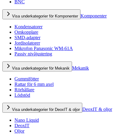
BNC
Komponenter
Visa underkategorier för Komponenter
Kondensatorer
Omkopplare
SMD-adapter
Jordisolatorer
Mikrofon Panasonic WM-61A
Passiv nivåjustering
Mekanik
Visa underkategorier för Mekanik
Gummifötter
Rattar för 6 mm axel
Rörhållare
Lödstöd
DeoxIT & oljor
Visa underkategorier för DeoxIT & oljor
Nano Liquid
DeoxIT
Oljor