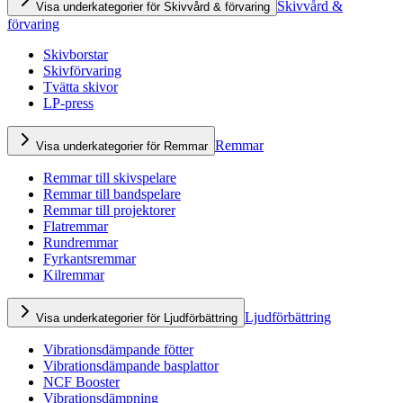
Skivvård &
Visa underkategorier för Skivvård & förvaring
förvaring
Skivborstar
Skivförvaring
Tvätta skivor
LP-press
Remmar
Visa underkategorier för Remmar
Remmar till skivspelare
Remmar till bandspelare
Remmar till projektorer
Flatremmar
Rundremmar
Fyrkantsremmar
Kilremmar
Ljudförbättring
Visa underkategorier för Ljudförbättring
Vibrationsdämpande fötter
Vibrationsdämpande basplattor
NCF Booster
Vibrationsdämpning