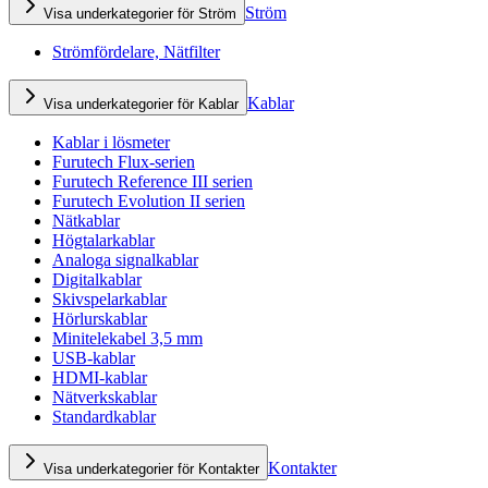
Ström
Visa underkategorier för Ström
Strömfördelare, Nätfilter
Kablar
Visa underkategorier för Kablar
Kablar i lösmeter
Furutech Flux-serien
Furutech Reference III serien
Furutech Evolution II serien
Nätkablar
Högtalarkablar
Analoga signalkablar
Digitalkablar
Skivspelarkablar
Hörlurskablar
Minitelekabel 3,5 mm
USB-kablar
HDMI-kablar
Nätverkskablar
Standardkablar
Kontakter
Visa underkategorier för Kontakter