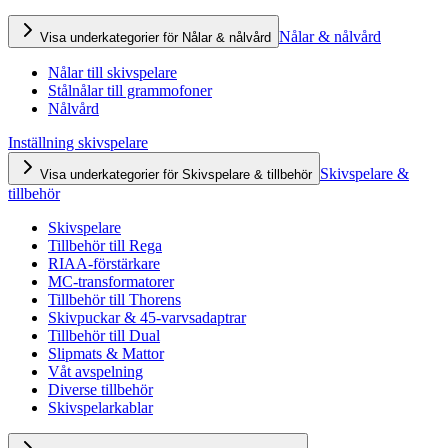
Nålar & nålvård
Visa underkategorier för Nålar & nålvård
Nålar till skivspelare
Stålnålar till grammofoner
Nålvård
Inställning skivspelare
Skivspelare &
Visa underkategorier för Skivspelare & tillbehör
tillbehör
Skivspelare
Tillbehör till Rega
RIAA-förstärkare
MC-transformatorer
Tillbehör till Thorens
Skivpuckar & 45-varvsadaptrar
Tillbehör till Dual
Slipmats & Mattor
Våt avspelning
Diverse tillbehör
Skivspelarkablar