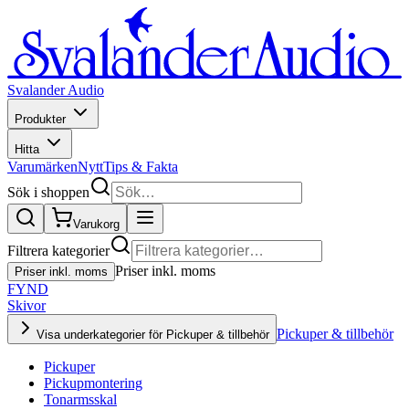
Svalander Audio
Produkter
Hitta
Varumärken
Nytt
Tips & Fakta
Sök i shoppen
Varukorg
Filtrera kategorier
Priser inkl. moms
Priser inkl. moms
FYND
Skivor
Pickuper & tillbehör
Visa underkategorier för Pickuper & tillbehör
Pickuper
Pickupmontering
Tonarmsskal