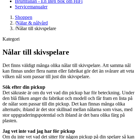
Brumfällan - En liten bok om HiFi
Servicemanualer
Shoppen
/
Nålar & nålvård
/
Nålar till skivspelare
Kategori
Nålar till skivspelare
Det finns väldigt många olika nålar till skivspelare. Att samma nål
kan finnas under flera namn eller fabrikat gör det än svårare att veta
vilken nål som passar till just din skivspelare.
Sök efter din pickup
Det säkraste är om du vet vad din pickup har för beteckning. Under
den blå fliken anger du fabrikat och modell och får fram en lista på
de nålar som passar till din pickup. Det kan finnas många olika
alternativ, ibland är det stor skillnad mellan nålarna som visas, med
stor uppgraderingspotential och ibland är det bara olika färg på
plasten.
Jag vet inte vad jag har för pickup
Om du inte vet vad det sitter för någon pickup på din spelare så kan