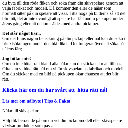
du byta till den röda fliken och söka fram din skivspelare genom att
välja fabrikat och modell. Då kommer den eller de nålar som
normalt sitter på din spelare att visas. Titta noga på bilderna så att det
blir rätt, det är inte ovanligt att spelare har fått andra pickuper under
årens gång eller att de tom såldes med andra pickuper.
Det står något här...
Om det finns någon beteckning på din pickup eller nål kan du söka i
fritextsökningen under den blå fliken. Det fungerar även att söka på
nålens färg.
Jag hittar inte!
Om du inte hittar rätt bland alla nålar kan du skicka ett mail till oss.
Ofta kan vi hitta rätt nål om vi får skivspelarens fabrikat och modell.
Om du skickar med en bild på pickupen ökar chansen att det blir
rätt.
Klicka här om du har svårt att hitta rätt nål
Läs mer om nålbyte i Tips & Fakta
Nålar till skivspelare
Välj flik beroende på om du vet din pickupmodell eller skivspelare –
vi visar produkter som passar.