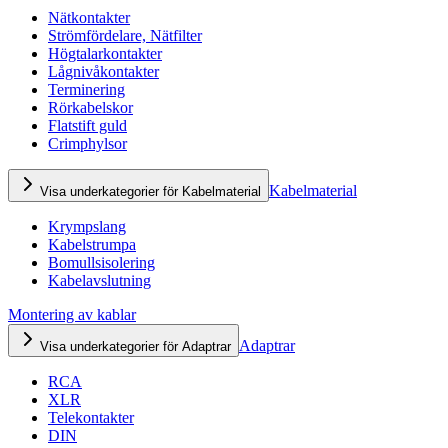
Nätkontakter
Strömfördelare, Nätfilter
Högtalarkontakter
Lågnivåkontakter
Terminering
Rörkabelskor
Flatstift guld
Crimphylsor
Kabelmaterial
Visa underkategorier för Kabelmaterial
Krympslang
Kabelstrumpa
Bomullsisolering
Kabelavslutning
Montering av kablar
Adaptrar
Visa underkategorier för Adaptrar
RCA
XLR
Telekontakter
DIN