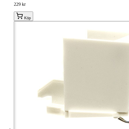
229 kr
Köp