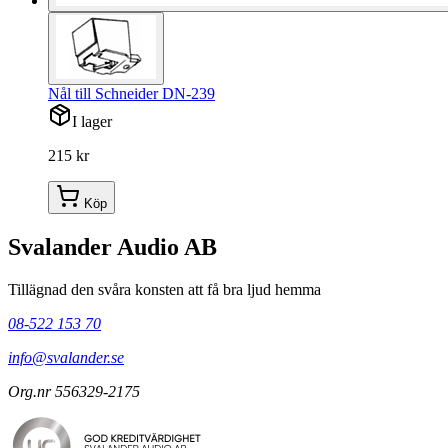
Nål till Schneider DN-239
I lager
215 kr
Köp
Svalander Audio AB
Tillägnad den svåra konsten att få bra ljud hemma
08-522 153 70
info@svalander.se
Org.nr 556329-2175