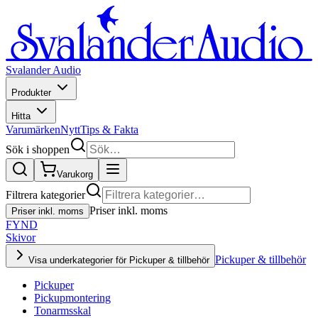
Svalander Audio
Produkter
Hitta
Varumärken
Nytt
Tips & Fakta
Sök i shoppen
Varukorg
Filtrera kategorier
Priser inkl. moms
Priser inkl. moms
FYND
Skivor
Pickuper & tillbehör
Visa underkategorier för Pickuper & tillbehör
Pickuper
Pickupmontering
Tonarmsskal