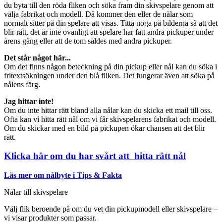
du byta till den röda fliken och söka fram din skivspelare genom att
välja fabrikat och modell. Då kommer den eller de nålar som
normalt sitter på din spelare att visas. Titta noga på bilderna så att det
blir rätt, det är inte ovanligt att spelare har fått andra pickuper under
årens gång eller att de tom såldes med andra pickuper.
Det står något här...
Om det finns någon beteckning på din pickup eller nål kan du söka i
fritextsökningen under den blå fliken. Det fungerar även att söka på
nålens färg.
Jag hittar inte!
Om du inte hittar rätt bland alla nålar kan du skicka ett mail till oss.
Ofta kan vi hitta rätt nål om vi får skivspelarens fabrikat och modell.
Om du skickar med en bild på pickupen ökar chansen att det blir
rätt.
Klicka här om du har svårt att hitta rätt nål
Läs mer om nålbyte i Tips & Fakta
Nålar till skivspelare
Välj flik beroende på om du vet din pickupmodell eller skivspelare –
vi visar produkter som passar.