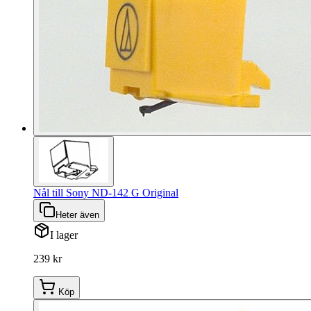
Nål till Sony ND-142 G Original
Heter även
I lager
239 kr
Köp