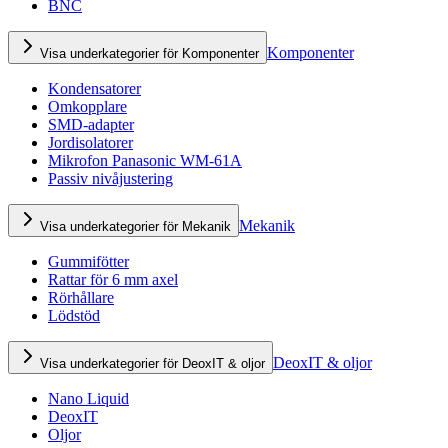
BNC
Komponenter
Visa underkategorier för Komponenter
Kondensatorer
Omkopplare
SMD-adapter
Jordisolatorer
Mikrofon Panasonic WM-61A
Passiv nivåjustering
Mekanik
Visa underkategorier för Mekanik
Gummifötter
Rattar för 6 mm axel
Rörhållare
Lödstöd
DeoxIT & oljor
Visa underkategorier för DeoxIT & oljor
Nano Liquid
DeoxIT
Oljor