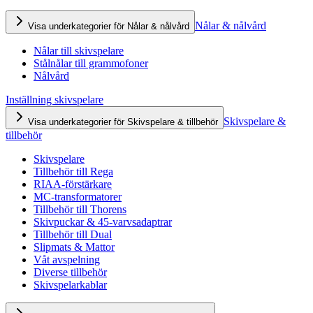
Nålar & nålvård
Visa underkategorier för Nålar & nålvård
Nålar till skivspelare
Stålnålar till grammofoner
Nålvård
Inställning skivspelare
Skivspelare &
Visa underkategorier för Skivspelare & tillbehör
tillbehör
Skivspelare
Tillbehör till Rega
RIAA-förstärkare
MC-transformatorer
Tillbehör till Thorens
Skivpuckar & 45-varvsadaptrar
Tillbehör till Dual
Slipmats & Mattor
Våt avspelning
Diverse tillbehör
Skivspelarkablar