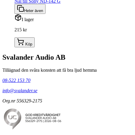
Nål till Sony ND-142 G
Heter även
I lager
215 kr
Köp
Svalander Audio AB
Tillägnad den svåra konsten att få bra ljud hemma
08-522 153 70
info@svalander.se
Org.nr 556329-2175