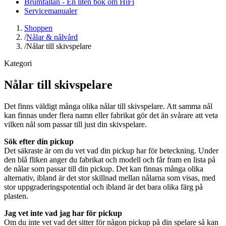
Brumfällan - En liten bok om HiFi
Servicemanualer
Shoppen
/
Nålar & nålvård
/
Nålar till skivspelare
Kategori
Nålar till skivspelare
Det finns väldigt många olika nålar till skivspelare. Att samma nål
kan finnas under flera namn eller fabrikat gör det än svårare att veta
vilken nål som passar till just din skivspelare.
Sök efter din pickup
Det säkraste är om du vet vad din pickup har för beteckning. Under
den blå fliken anger du fabrikat och modell och får fram en lista på
de nålar som passar till din pickup. Det kan finnas många olika
alternativ, ibland är det stor skillnad mellan nålarna som visas, med
stor uppgraderingspotential och ibland är det bara olika färg på
plasten.
Jag vet inte vad jag har för pickup
Om du inte vet vad det sitter för någon pickup på din spelare så kan