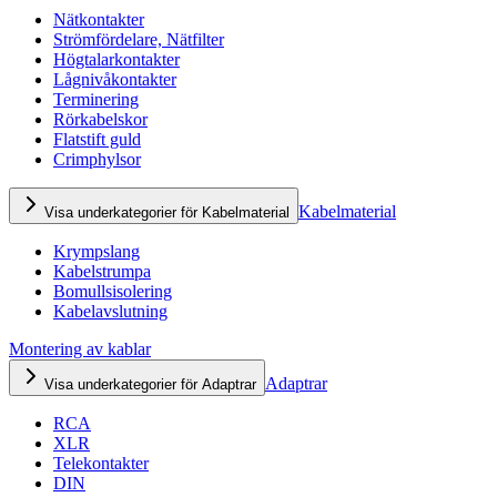
Nätkontakter
Strömfördelare, Nätfilter
Högtalarkontakter
Lågnivåkontakter
Terminering
Rörkabelskor
Flatstift guld
Crimphylsor
Kabelmaterial
Visa underkategorier för Kabelmaterial
Krympslang
Kabelstrumpa
Bomullsisolering
Kabelavslutning
Montering av kablar
Adaptrar
Visa underkategorier för Adaptrar
RCA
XLR
Telekontakter
DIN