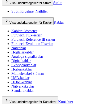
Ström
Visa underkategorier för Ström
Strömfördelare, Nätfilter
Kablar
Visa underkategorier för Kablar
Kablar i lösmeter
Furutech Flux-serien
Furutech Reference III serien
Furutech Evolution II serien
Nätkablar
Högtalarkablar
Analoga signalkablar
Digitalkablar
Skivspelarkablar
Hörlurskablar
Minitelekabel 3,5 mm
USB-kablar
HDMI-kablar
Nätverkskablar
Standardkablar
Kontakter
Visa underkategorier för Kontakter