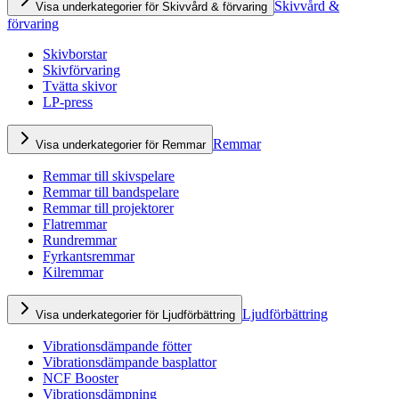
Skivvård &
Visa underkategorier för Skivvård & förvaring
förvaring
Skivborstar
Skivförvaring
Tvätta skivor
LP-press
Remmar
Visa underkategorier för Remmar
Remmar till skivspelare
Remmar till bandspelare
Remmar till projektorer
Flatremmar
Rundremmar
Fyrkantsremmar
Kilremmar
Ljudförbättring
Visa underkategorier för Ljudförbättring
Vibrationsdämpande fötter
Vibrationsdämpande basplattor
NCF Booster
Vibrationsdämpning