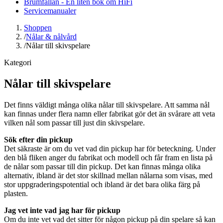
Brumfällan - En liten bok om HiFi
Servicemanualer
Shoppen
/
Nålar & nålvård
/
Nålar till skivspelare
Kategori
Nålar till skivspelare
Det finns väldigt många olika nålar till skivspelare. Att samma nål
kan finnas under flera namn eller fabrikat gör det än svårare att veta
vilken nål som passar till just din skivspelare.
Sök efter din pickup
Det säkraste är om du vet vad din pickup har för beteckning. Under
den blå fliken anger du fabrikat och modell och får fram en lista på
de nålar som passar till din pickup. Det kan finnas många olika
alternativ, ibland är det stor skillnad mellan nålarna som visas, med
stor uppgraderingspotential och ibland är det bara olika färg på
plasten.
Jag vet inte vad jag har för pickup
Om du inte vet vad det sitter för någon pickup på din spelare så kan