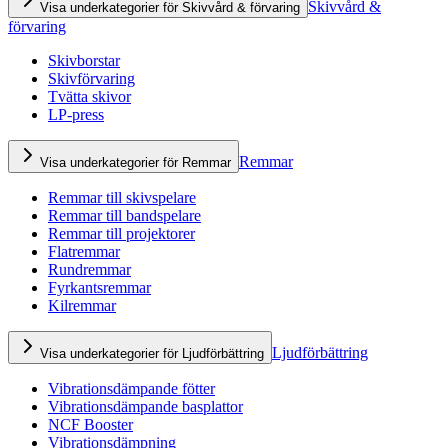
Skivvård &
Visa underkategorier för Skivvård & förvaring
förvaring
Skivborstar
Skivförvaring
Tvätta skivor
LP-press
Remmar
Visa underkategorier för Remmar
Remmar till skivspelare
Remmar till bandspelare
Remmar till projektorer
Flatremmar
Rundremmar
Fyrkantsremmar
Kilremmar
Ljudförbättring
Visa underkategorier för Ljudförbättring
Vibrationsdämpande fötter
Vibrationsdämpande basplattor
NCF Booster
Vibrationsdämpning