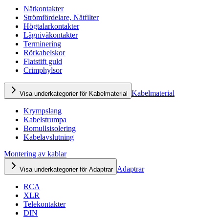
Nätkontakter
Strömfördelare, Nätfilter
Högtalarkontakter
Lågnivåkontakter
Terminering
Rörkabelskor
Flatstift guld
Crimphylsor
Kabelmaterial
Visa underkategorier för Kabelmaterial
Krympslang
Kabelstrumpa
Bomullsisolering
Kabelavslutning
Montering av kablar
Adaptrar
Visa underkategorier för Adaptrar
RCA
XLR
Telekontakter
DIN