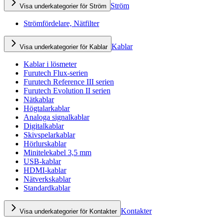
Ström
Visa underkategorier för Ström
Strömfördelare, Nätfilter
Kablar
Visa underkategorier för Kablar
Kablar i lösmeter
Furutech Flux-serien
Furutech Reference III serien
Furutech Evolution II serien
Nätkablar
Högtalarkablar
Analoga signalkablar
Digitalkablar
Skivspelarkablar
Hörlurskablar
Minitelekabel 3,5 mm
USB-kablar
HDMI-kablar
Nätverkskablar
Standardkablar
Kontakter
Visa underkategorier för Kontakter