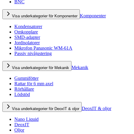
BNC
Komponenter
Visa underkategorier för Komponenter
Kondensatorer
Omkopplare
SMD-adapter
Jordisolatorer
Mikrofon Panasonic WM-61A
Passiv nivåjustering
Mekanik
Visa underkategorier för Mekanik
Gummifötter
Rattar för 6 mm axel
Rörhållare
Lödstöd
DeoxIT & oljor
Visa underkategorier för DeoxIT & oljor
Nano Liquid
DeoxIT
Oljor