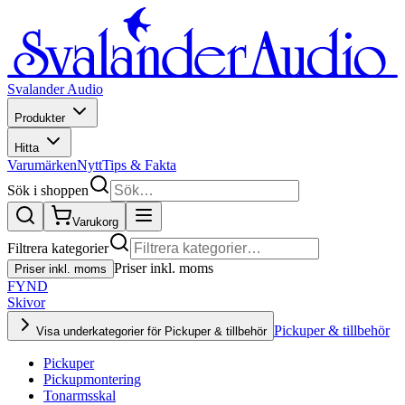
Svalander Audio
Produkter
Hitta
Varumärken
Nytt
Tips & Fakta
Sök i shoppen
Varukorg
Filtrera kategorier
Priser inkl. moms
Priser inkl. moms
FYND
Skivor
Pickuper & tillbehör
Visa underkategorier för Pickuper & tillbehör
Pickuper
Pickupmontering
Tonarmsskal