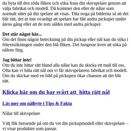
du byta till den röda fliken och söka fram din skivspelare genom att
välja fabrikat och modell. Då kommer den eller de nålar som
normalt sitter på din spelare att visas. Titta noga på bilderna så att det
blir rätt, det är inte ovanligt att spelare har fått andra pickuper under
årens gång eller att de tom såldes med andra pickuper.
Det står något här...
Om det finns någon beteckning på din pickup eller nål kan du söka i
fritextsökningen under den blå fliken. Det fungerar även att söka på
nålens färg.
Jag hittar inte!
Om du inte hittar rätt bland alla nålar kan du skicka ett mail till oss.
Ofta kan vi hitta rätt nål om vi får skivspelarens fabrikat och modell.
Om du skickar med en bild på pickupen ökar chansen att det blir
rätt.
Klicka här om du har svårt att hitta rätt nål
Läs mer om nålbyte i Tips & Fakta
Nålar till skivspelare
Välj flik beroende på om du vet din pickupmodell eller skivspelare –
vi visar produkter som passar.