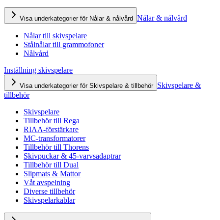
Nålar & nålvård
Visa underkategorier för Nålar & nålvård
Nålar till skivspelare
Stålnålar till grammofoner
Nålvård
Inställning skivspelare
Skivspelare &
Visa underkategorier för Skivspelare & tillbehör
tillbehör
Skivspelare
Tillbehör till Rega
RIAA-förstärkare
MC-transformatorer
Tillbehör till Thorens
Skivpuckar & 45-varvsadaptrar
Tillbehör till Dual
Slipmats & Mattor
Våt avspelning
Diverse tillbehör
Skivspelarkablar