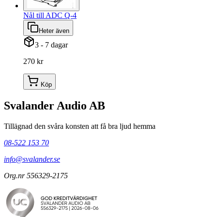
Nål till ADC Q-4
Heter även
3 - 7 dagar
270 kr
Köp
Svalander Audio AB
Tillägnad den svåra konsten att få bra ljud hemma
08-522 153 70
info@svalander.se
Org.nr 556329-2175