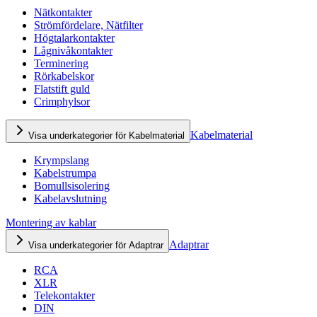
Nätkontakter
Strömfördelare, Nätfilter
Högtalarkontakter
Lågnivåkontakter
Terminering
Rörkabelskor
Flatstift guld
Crimphylsor
Kabelmaterial
Visa underkategorier för Kabelmaterial
Krympslang
Kabelstrumpa
Bomullsisolering
Kabelavslutning
Montering av kablar
Adaptrar
Visa underkategorier för Adaptrar
RCA
XLR
Telekontakter
DIN