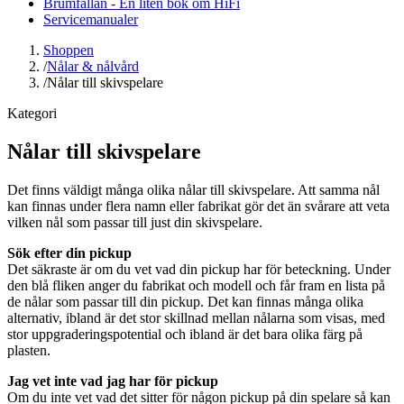
Brumfällan - En liten bok om HiFi
Servicemanualer
Shoppen
/
Nålar & nålvård
/
Nålar till skivspelare
Kategori
Nålar till skivspelare
Det finns väldigt många olika nålar till skivspelare. Att samma nål
kan finnas under flera namn eller fabrikat gör det än svårare att veta
vilken nål som passar till just din skivspelare.
Sök efter din pickup
Det säkraste är om du vet vad din pickup har för beteckning. Under
den blå fliken anger du fabrikat och modell och får fram en lista på
de nålar som passar till din pickup. Det kan finnas många olika
alternativ, ibland är det stor skillnad mellan nålarna som visas, med
stor uppgraderingspotential och ibland är det bara olika färg på
plasten.
Jag vet inte vad jag har för pickup
Om du inte vet vad det sitter för någon pickup på din spelare så kan