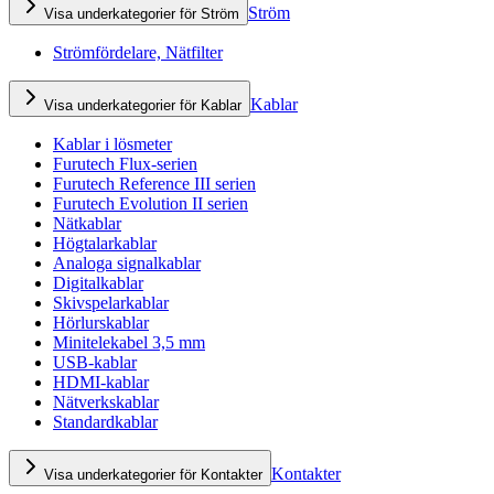
Ström
Visa underkategorier för Ström
Strömfördelare, Nätfilter
Kablar
Visa underkategorier för Kablar
Kablar i lösmeter
Furutech Flux-serien
Furutech Reference III serien
Furutech Evolution II serien
Nätkablar
Högtalarkablar
Analoga signalkablar
Digitalkablar
Skivspelarkablar
Hörlurskablar
Minitelekabel 3,5 mm
USB-kablar
HDMI-kablar
Nätverkskablar
Standardkablar
Kontakter
Visa underkategorier för Kontakter