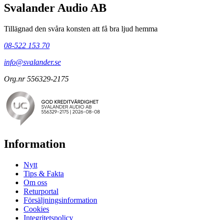
Svalander Audio AB
Tillägnad den svåra konsten att få bra ljud hemma
08-522 153 70
info@svalander.se
Org.nr 556329-2175
Information
Nytt
Tips & Fakta
Om oss
Returportal
Försäljningsinformation
Cookies
Integritetspolicy