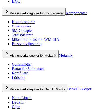
BNC
Komponenter
Visa underkategorier för Komponenter
Kondensatorer
Omkopplare
SMD-adapter
Jordisolatorer
Mikrofon Panasonic WM-61A
Passiv nivåjustering
Mekanik
Visa underkategorier för Mekanik
Gummifötter
Rattar för 6 mm axel
Rörhållare
Lödstöd
DeoxIT & oljor
Visa underkategorier för DeoxIT & oljor
Nano Liquid
DeoxIT
Oljor