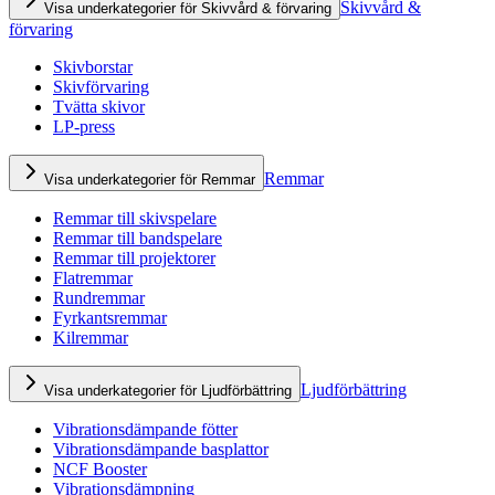
Skivvård &
Visa underkategorier för Skivvård & förvaring
förvaring
Skivborstar
Skivförvaring
Tvätta skivor
LP-press
Remmar
Visa underkategorier för Remmar
Remmar till skivspelare
Remmar till bandspelare
Remmar till projektorer
Flatremmar
Rundremmar
Fyrkantsremmar
Kilremmar
Ljudförbättring
Visa underkategorier för Ljudförbättring
Vibrationsdämpande fötter
Vibrationsdämpande basplattor
NCF Booster
Vibrationsdämpning