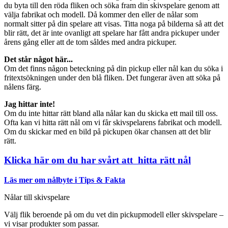
du byta till den röda fliken och söka fram din skivspelare genom att
välja fabrikat och modell. Då kommer den eller de nålar som
normalt sitter på din spelare att visas. Titta noga på bilderna så att det
blir rätt, det är inte ovanligt att spelare har fått andra pickuper under
årens gång eller att de tom såldes med andra pickuper.
Det står något här...
Om det finns någon beteckning på din pickup eller nål kan du söka i
fritextsökningen under den blå fliken. Det fungerar även att söka på
nålens färg.
Jag hittar inte!
Om du inte hittar rätt bland alla nålar kan du skicka ett mail till oss.
Ofta kan vi hitta rätt nål om vi får skivspelarens fabrikat och modell.
Om du skickar med en bild på pickupen ökar chansen att det blir
rätt.
Klicka här om du har svårt att hitta rätt nål
Läs mer om nålbyte i Tips & Fakta
Nålar till skivspelare
Välj flik beroende på om du vet din pickupmodell eller skivspelare –
vi visar produkter som passar.