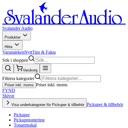
Svalander Audio
Produkter
Hitta
Varumärken
Nytt
Tips & Fakta
Sök i shoppen
Varukorg
Filtrera kategorier
Priser inkl. moms
Priser inkl. moms
FYND
Skivor
Pickuper & tillbehör
Visa underkategorier för Pickuper & tillbehör
Pickuper
Pickupmontering
Tonarmsskal