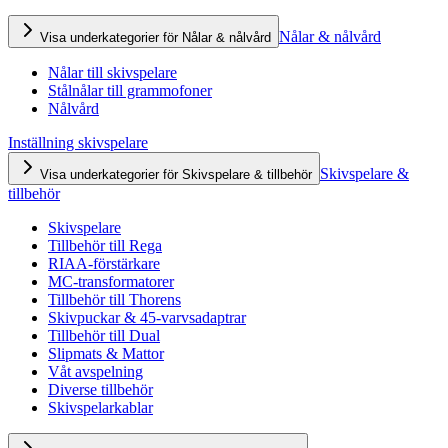
Nålar & nålvård
Visa underkategorier för Nålar & nålvård
Nålar till skivspelare
Stålnålar till grammofoner
Nålvård
Inställning skivspelare
Skivspelare &
Visa underkategorier för Skivspelare & tillbehör
tillbehör
Skivspelare
Tillbehör till Rega
RIAA-förstärkare
MC-transformatorer
Tillbehör till Thorens
Skivpuckar & 45-varvsadaptrar
Tillbehör till Dual
Slipmats & Mattor
Våt avspelning
Diverse tillbehör
Skivspelarkablar