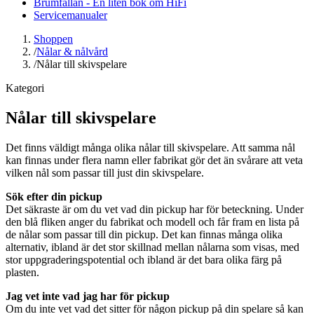
Brumfällan - En liten bok om HiFi
Servicemanualer
Shoppen
/
Nålar & nålvård
/
Nålar till skivspelare
Kategori
Nålar till skivspelare
Det finns väldigt många olika nålar till skivspelare. Att samma nål
kan finnas under flera namn eller fabrikat gör det än svårare att veta
vilken nål som passar till just din skivspelare.
Sök efter din pickup
Det säkraste är om du vet vad din pickup har för beteckning. Under
den blå fliken anger du fabrikat och modell och får fram en lista på
de nålar som passar till din pickup. Det kan finnas många olika
alternativ, ibland är det stor skillnad mellan nålarna som visas, med
stor uppgraderingspotential och ibland är det bara olika färg på
plasten.
Jag vet inte vad jag har för pickup
Om du inte vet vad det sitter för någon pickup på din spelare så kan