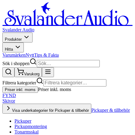
Svalander Audio
Produkter
Hitta
Varumärken
Nytt
Tips & Fakta
Sök i shoppen
Varukorg
Filtrera kategorier
Priser inkl. moms
Priser inkl. moms
FYND
Skivor
Pickuper & tillbehör
Visa underkategorier för Pickuper & tillbehör
Pickuper
Pickupmontering
Tonarmsskal