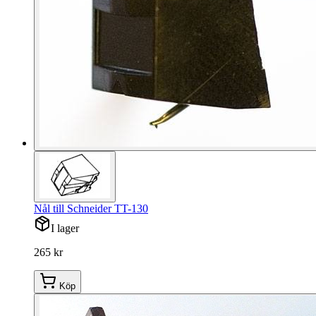
Nål till Schneider TT-130
I lager
265 kr
Köp