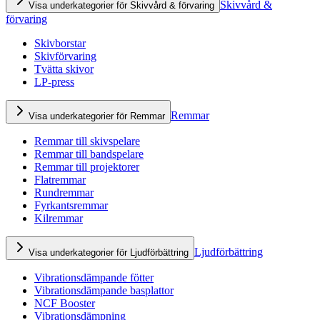
Skivvård &
Visa underkategorier för Skivvård & förvaring
förvaring
Skivborstar
Skivförvaring
Tvätta skivor
LP-press
Remmar
Visa underkategorier för Remmar
Remmar till skivspelare
Remmar till bandspelare
Remmar till projektorer
Flatremmar
Rundremmar
Fyrkantsremmar
Kilremmar
Ljudförbättring
Visa underkategorier för Ljudförbättring
Vibrationsdämpande fötter
Vibrationsdämpande basplattor
NCF Booster
Vibrationsdämpning