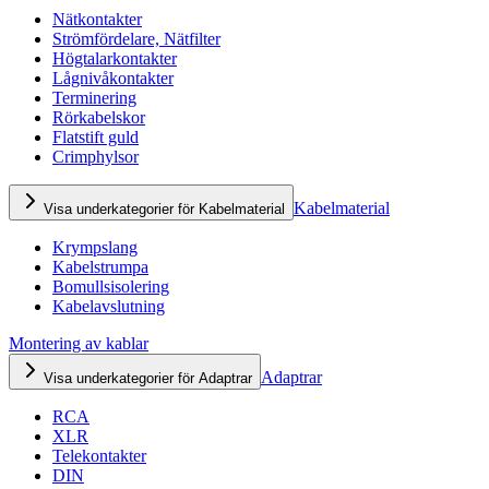
Nätkontakter
Strömfördelare, Nätfilter
Högtalarkontakter
Lågnivåkontakter
Terminering
Rörkabelskor
Flatstift guld
Crimphylsor
Kabelmaterial
Visa underkategorier för Kabelmaterial
Krympslang
Kabelstrumpa
Bomullsisolering
Kabelavslutning
Montering av kablar
Adaptrar
Visa underkategorier för Adaptrar
RCA
XLR
Telekontakter
DIN