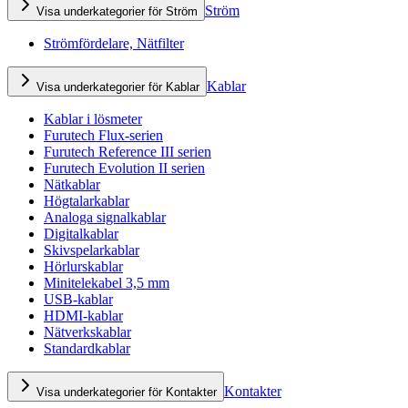
Ström
Visa underkategorier för Ström
Strömfördelare, Nätfilter
Kablar
Visa underkategorier för Kablar
Kablar i lösmeter
Furutech Flux-serien
Furutech Reference III serien
Furutech Evolution II serien
Nätkablar
Högtalarkablar
Analoga signalkablar
Digitalkablar
Skivspelarkablar
Hörlurskablar
Minitelekabel 3,5 mm
USB-kablar
HDMI-kablar
Nätverkskablar
Standardkablar
Kontakter
Visa underkategorier för Kontakter