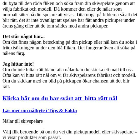
du byta till den röda fliken och söka fram din skivspelare genom att
välja fabrikat och modell. Då kommer den eller de nålar som
normalt sitter på din spelare att visas. Titta noga på bilderna så att det
blir rätt, det är inte ovanligt att spelare har fått andra pickuper under
årens gång eller att de tom såldes med andra pickuper.
Det står något här...
Om det finns någon beteckning på din pickup eller nål kan du söka i
fritextsökningen under den blå fliken. Det fungerar även att söka på
nålens färg.
Jag hittar inte!
Om du inte hittar rätt bland alla nålar kan du skicka ett mail till oss.
Ofta kan vi hitta rätt nål om vi får skivspelarens fabrikat och modell.
Om du skickar med en bild på pickupen ökar chansen att det blir
rätt.
Klicka här om du har svårt att hitta rätt nål
Läs mer om nålbyte i Tips & Fakta
Nålar till skivspelare
Välj flik beroende på om du vet din pickupmodell eller skivspelare –
vi visar produkter som passar.