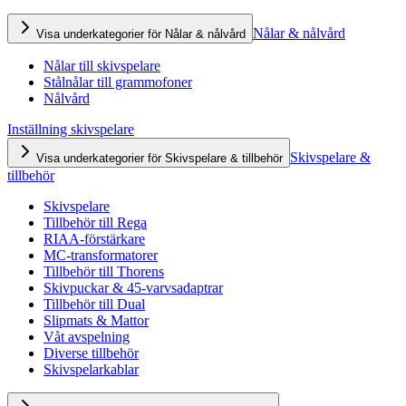
Nålar & nålvård
Visa underkategorier för Nålar & nålvård
Nålar till skivspelare
Stålnålar till grammofoner
Nålvård
Inställning skivspelare
Skivspelare &
Visa underkategorier för Skivspelare & tillbehör
tillbehör
Skivspelare
Tillbehör till Rega
RIAA-förstärkare
MC-transformatorer
Tillbehör till Thorens
Skivpuckar & 45-varvsadaptrar
Tillbehör till Dual
Slipmats & Mattor
Våt avspelning
Diverse tillbehör
Skivspelarkablar