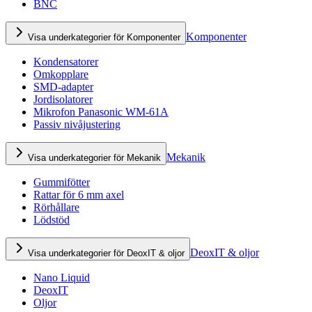
BNC
Komponenter
Visa underkategorier för Komponenter
Kondensatorer
Omkopplare
SMD-adapter
Jordisolatorer
Mikrofon Panasonic WM-61A
Passiv nivåjustering
Mekanik
Visa underkategorier för Mekanik
Gummifötter
Rattar för 6 mm axel
Rörhållare
Lödstöd
DeoxIT & oljor
Visa underkategorier för DeoxIT & oljor
Nano Liquid
DeoxIT
Oljor