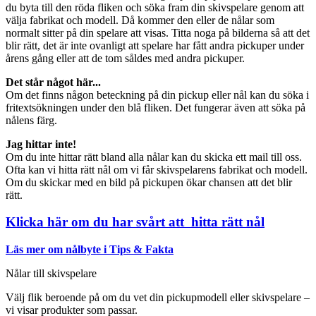
du byta till den röda fliken och söka fram din skivspelare genom att
välja fabrikat och modell. Då kommer den eller de nålar som
normalt sitter på din spelare att visas. Titta noga på bilderna så att det
blir rätt, det är inte ovanligt att spelare har fått andra pickuper under
årens gång eller att de tom såldes med andra pickuper.
Det står något här...
Om det finns någon beteckning på din pickup eller nål kan du söka i
fritextsökningen under den blå fliken. Det fungerar även att söka på
nålens färg.
Jag hittar inte!
Om du inte hittar rätt bland alla nålar kan du skicka ett mail till oss.
Ofta kan vi hitta rätt nål om vi får skivspelarens fabrikat och modell.
Om du skickar med en bild på pickupen ökar chansen att det blir
rätt.
Klicka här om du har svårt att hitta rätt nål
Läs mer om nålbyte i Tips & Fakta
Nålar till skivspelare
Välj flik beroende på om du vet din pickupmodell eller skivspelare –
vi visar produkter som passar.