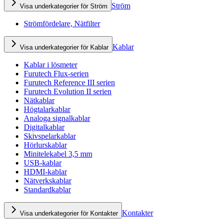
Ström
Visa underkategorier för Ström
Strömfördelare, Nätfilter
Kablar
Visa underkategorier för Kablar
Kablar i lösmeter
Furutech Flux-serien
Furutech Reference III serien
Furutech Evolution II serien
Nätkablar
Högtalarkablar
Analoga signalkablar
Digitalkablar
Skivspelarkablar
Hörlurskablar
Minitelekabel 3,5 mm
USB-kablar
HDMI-kablar
Nätverkskablar
Standardkablar
Kontakter
Visa underkategorier för Kontakter