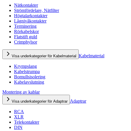
Nätkontakter
Strömfördelare, Nätfilter
Högtalarkontakter
Lågnivåkontakter
Terminering
Rörkabelskor
Flatstift guld
Crimphylsor
Kabelmaterial
Visa underkategorier för Kabelmaterial
Krympslang
Kabelstrumpa
Bomullsisolering
Kabelavslutning
Montering av kablar
Adaptrar
Visa underkategorier för Adaptrar
RCA
XLR
Telekontakter
DIN