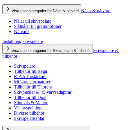
Nålar & nålvård
Visa underkategorier för Nålar & nålvård
Nålar till skivspelare
Stålnålar till grammofoner
Nålvård
Inställning skivspelare
Skivspelare &
Visa underkategorier för Skivspelare & tillbehör
tillbehör
Skivspelare
Tillbehör till Rega
RIAA-förstärkare
MC-transformatorer
Tillbehör till Thorens
Skivpuckar & 45-varvsadaptrar
Tillbehör till Dual
Slipmats & Mattor
Våt avspelning
Diverse tillbehör
Skivspelarkablar