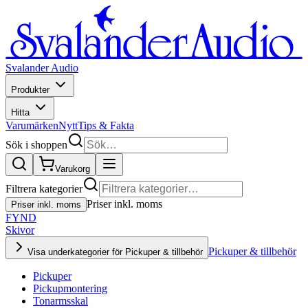
Svalander Audio
Produkter
Hitta
Varumärken
Nytt
Tips & Fakta
Sök i shoppen
Varukorg
Filtrera kategorier
Priser inkl. moms
Priser inkl. moms
FYND
Skivor
Pickuper & tillbehör
Visa underkategorier för Pickuper & tillbehör
Pickuper
Pickupmontering
Tonarmsskal