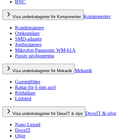
BNC
Komponenter
Visa underkategorier för Komponenter
Kondensatorer
Omkopplare
SMD-adapter
Jordisolatorer
Mikrofon Panasonic WM-61A
Passiv nivåjustering
Mekanik
Visa underkategorier för Mekanik
Gummifötter
Rattar för 6 mm axel
Rörhållare
Lödstöd
DeoxIT & oljor
Visa underkategorier för DeoxIT & oljor
Nano Liquid
DeoxIT
Oljor