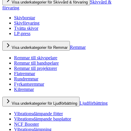
Skivvård &
Visa underkategorier för Skivvård & förvaring
förvaring
Skivborstar
Skivförvaring
Tvätta skivor
LP-press
Remmar
Visa underkategorier för Remmar
Remmar till skivspelare
Remmar till bandspelare
Remmar till projektorer
Flatremmar
Rundremmar
Fyrkantsremmar
Kilremmar
Ljudförbättring
Visa underkategorier för Ljudförbättring
Vibrationsdämpande fötter
Vibrationsdämpande basplattor
NCF Booster
Vibrationsdämpning