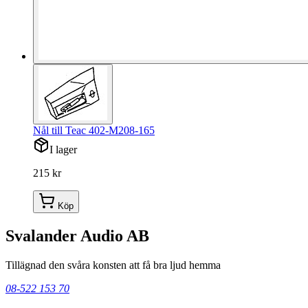
Nål till Teac 402-M208-165
I lager
215 kr
Köp
Svalander Audio AB
Tillägnad den svåra konsten att få bra ljud hemma
08-522 153 70