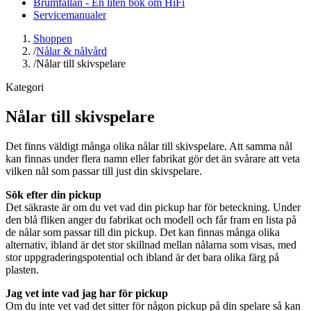
Brumfällan - En liten bok om HiFi
Servicemanualer
Shoppen
/
Nålar & nålvård
/
Nålar till skivspelare
Kategori
Nålar till skivspelare
Det finns väldigt många olika nålar till skivspelare. Att samma nål
kan finnas under flera namn eller fabrikat gör det än svårare att veta
vilken nål som passar till just din skivspelare.
Sök efter din pickup
Det säkraste är om du vet vad din pickup har för beteckning. Under
den blå fliken anger du fabrikat och modell och får fram en lista på
de nålar som passar till din pickup. Det kan finnas många olika
alternativ, ibland är det stor skillnad mellan nålarna som visas, med
stor uppgraderingspotential och ibland är det bara olika färg på
plasten.
Jag vet inte vad jag har för pickup
Om du inte vet vad det sitter för någon pickup på din spelare så kan