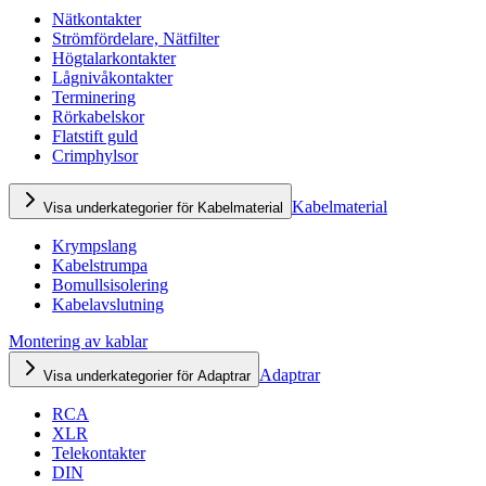
Nätkontakter
Strömfördelare, Nätfilter
Högtalarkontakter
Lågnivåkontakter
Terminering
Rörkabelskor
Flatstift guld
Crimphylsor
Kabelmaterial
Visa underkategorier för Kabelmaterial
Krympslang
Kabelstrumpa
Bomullsisolering
Kabelavslutning
Montering av kablar
Adaptrar
Visa underkategorier för Adaptrar
RCA
XLR
Telekontakter
DIN