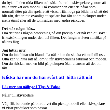
du byta till den röda fliken och söka fram din skivspelare genom att
välja fabrikat och modell. Då kommer den eller de nålar som
normalt sitter på din spelare att visas. Titta noga på bilderna så att det
blir rätt, det är inte ovanligt att spelare har fått andra pickuper under
årens gång eller att de tom såldes med andra pickuper.
Det står något här...
Om det finns någon beteckning på din pickup eller nål kan du söka i
fritextsökningen under den blå fliken. Det fungerar även att söka på
nålens färg.
Jag hittar inte!
Om du inte hittar rätt bland alla nålar kan du skicka ett mail till oss.
Ofta kan vi hitta rätt nål om vi får skivspelarens fabrikat och modell.
Om du skickar med en bild på pickupen ökar chansen att det blir
rätt.
Klicka här om du har svårt att hitta rätt nål
Läs mer om nålbyte i Tips & Fakta
Nålar till skivspelare
Välj flik beroende på om du vet din pickupmodell eller skivspelare –
vi visar produkter som passar.