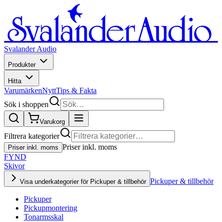
Svalander Audio
Produkter
Hitta
Varumärken
Nytt
Tips & Fakta
Sök i shoppen
Varukorg
Filtrera kategorier
Priser inkl. moms
Priser inkl. moms
FYND
Skivor
Pickuper & tillbehör
Visa underkategorier för Pickuper & tillbehör
Pickuper
Pickupmontering
Tonarmsskal