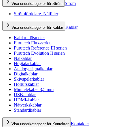
Ström
Visa underkategorier för Ström
Strömfördelare, Nätfilter
Kablar
Visa underkategorier för Kablar
Kablar i lösmeter
Furutech Flux-serien
Furutech Reference III serien
Furutech Evolution II serien
Nätkablar
Högtalarkablar
Analoga signalkablar
Digitalkablar
Skivspelarkablar
Hörlurskablar
Minitelekabel 3,5 mm
USB-kablar
HDMI-kablar
Nätverkskablar
Standardkablar
Kontakter
Visa underkategorier för Kontakter