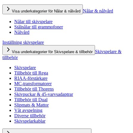
Nålar & nålvård
Visa underkategorier för Nålar & nålvård
Nålar till skivspelare
Stålnålar till grammofoner
Nålvård
Inställning skivspelare
Skivspelare &
Visa underkategorier för Skivspelare & tillbehör
tillbehör
Skivspelare
Tillbehör till Rega
RIAA-förstärkare
MC-transformatorer
Tillbehör till Thorens
Skivpuckar & 45-varvsadaptrar
Tillbehör till Dual
Slipmats & Mattor
Våt avspelning
Diverse tillbehör
Skivspelarkablar