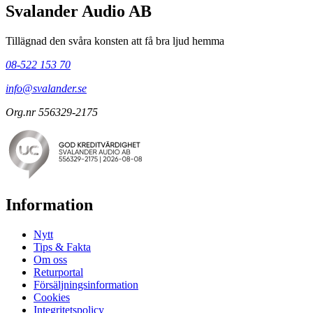
Svalander Audio AB
Tillägnad den svåra konsten att få bra ljud hemma
08-522 153 70
info@svalander.se
Org.nr 556329-2175
Information
Nytt
Tips & Fakta
Om oss
Returportal
Försäljningsinformation
Cookies
Integritetspolicy