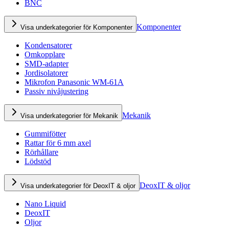
BNC
Komponenter
Visa underkategorier för Komponenter
Kondensatorer
Omkopplare
SMD-adapter
Jordisolatorer
Mikrofon Panasonic WM-61A
Passiv nivåjustering
Mekanik
Visa underkategorier för Mekanik
Gummifötter
Rattar för 6 mm axel
Rörhållare
Lödstöd
DeoxIT & oljor
Visa underkategorier för DeoxIT & oljor
Nano Liquid
DeoxIT
Oljor