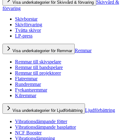
Skivvård &
Visa underkategorier för Skivvård & förvaring
förvaring
Skivborstar
Skivförvaring
Tvätta skivor
LP-press
Remmar
Visa underkategorier för Remmar
Remmar till skivspelare
Remmar till bandspelare
Remmar till projektorer
Flatremmar
Rundremmar
Fyrkantsremmar
Kilremmar
Ljudförbättring
Visa underkategorier för Ljudförbättring
Vibrationsdämpande fötter
Vibrationsdämpande basplattor
NCF Booster
Vibrationsdämpning