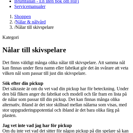
Brumfällan - En liten bok om HiFi
Servicemanualer
Shoppen
/
Nålar & nålvård
/
Nålar till skivspelare
Kategori
Nålar till skivspelare
Det finns väldigt många olika nålar till skivspelare. Att samma nål
kan finnas under flera namn eller fabrikat gör det än svårare att veta
vilken nål som passar till just din skivspelare.
Sök efter din pickup
Det säkraste är om du vet vad din pickup har för beteckning. Under
den blå fliken anger du fabrikat och modell och får fram en lista på
de nålar som passar till din pickup. Det kan finnas många olika
alternativ, ibland är det stor skillnad mellan nålarna som visas, med
stor uppgraderingspotential och ibland är det bara olika färg på
plasten.
Jag vet inte vad jag har för pickup
Om du inte vet vad det sitter för någon pickup på din spelare så kan