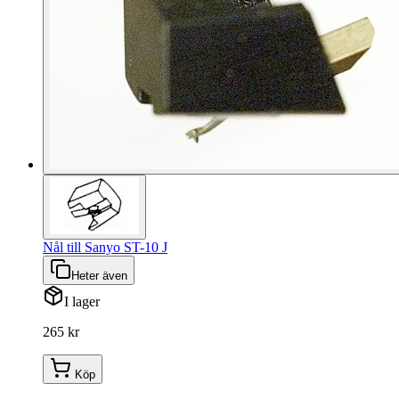
Nål till Sanyo ST-10 J
Heter även
I lager
265 kr
Köp