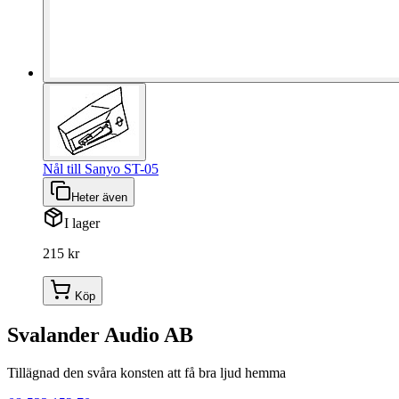
Nål till Sanyo ST-05
Heter även
I lager
215 kr
Köp
Svalander Audio AB
Tillägnad den svåra konsten att få bra ljud hemma