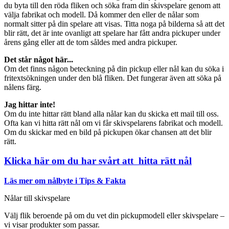
du byta till den röda fliken och söka fram din skivspelare genom att
välja fabrikat och modell. Då kommer den eller de nålar som
normalt sitter på din spelare att visas. Titta noga på bilderna så att det
blir rätt, det är inte ovanligt att spelare har fått andra pickuper under
årens gång eller att de tom såldes med andra pickuper.
Det står något här...
Om det finns någon beteckning på din pickup eller nål kan du söka i
fritextsökningen under den blå fliken. Det fungerar även att söka på
nålens färg.
Jag hittar inte!
Om du inte hittar rätt bland alla nålar kan du skicka ett mail till oss.
Ofta kan vi hitta rätt nål om vi får skivspelarens fabrikat och modell.
Om du skickar med en bild på pickupen ökar chansen att det blir
rätt.
Klicka här om du har svårt att hitta rätt nål
Läs mer om nålbyte i Tips & Fakta
Nålar till skivspelare
Välj flik beroende på om du vet din pickupmodell eller skivspelare –
vi visar produkter som passar.