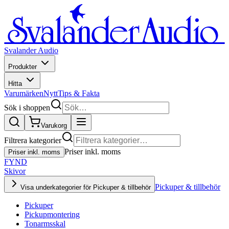
Svalander Audio
Produkter
Hitta
Varumärken
Nytt
Tips & Fakta
Sök i shoppen
Varukorg
Filtrera kategorier
Priser inkl. moms
Priser inkl. moms
FYND
Skivor
Pickuper & tillbehör
Visa underkategorier för Pickuper & tillbehör
Pickuper
Pickupmontering
Tonarmsskal