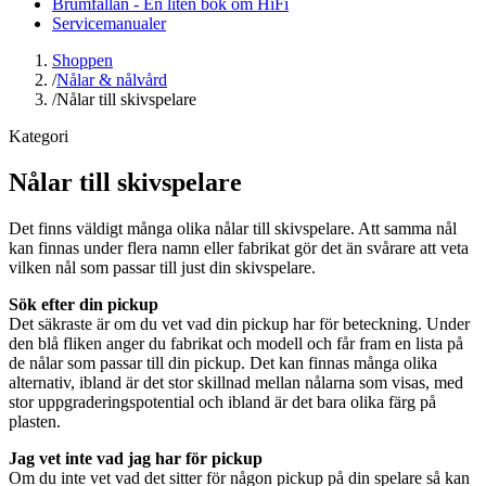
Brumfällan - En liten bok om HiFi
Servicemanualer
Shoppen
/
Nålar & nålvård
/
Nålar till skivspelare
Kategori
Nålar till skivspelare
Det finns väldigt många olika nålar till skivspelare. Att samma nål
kan finnas under flera namn eller fabrikat gör det än svårare att veta
vilken nål som passar till just din skivspelare.
Sök efter din pickup
Det säkraste är om du vet vad din pickup har för beteckning. Under
den blå fliken anger du fabrikat och modell och får fram en lista på
de nålar som passar till din pickup. Det kan finnas många olika
alternativ, ibland är det stor skillnad mellan nålarna som visas, med
stor uppgraderingspotential och ibland är det bara olika färg på
plasten.
Jag vet inte vad jag har för pickup
Om du inte vet vad det sitter för någon pickup på din spelare så kan