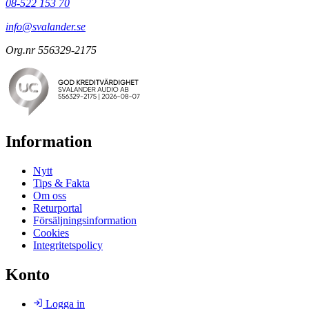
08-522 153 70
info@svalander.se
Org.nr 556329-2175
Information
Nytt
Tips & Fakta
Om oss
Returportal
Försäljningsinformation
Cookies
Integritetspolicy
Konto
Logga in