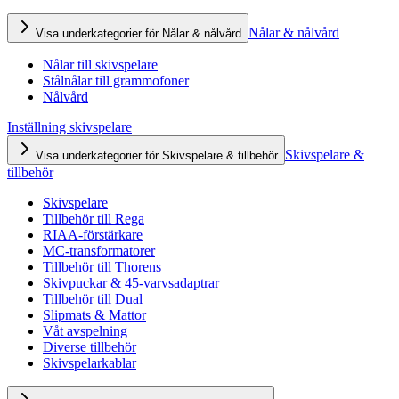
Nålar & nålvård
Visa underkategorier för Nålar & nålvård
Nålar till skivspelare
Stålnålar till grammofoner
Nålvård
Inställning skivspelare
Skivspelare &
Visa underkategorier för Skivspelare & tillbehör
tillbehör
Skivspelare
Tillbehör till Rega
RIAA-förstärkare
MC-transformatorer
Tillbehör till Thorens
Skivpuckar & 45-varvsadaptrar
Tillbehör till Dual
Slipmats & Mattor
Våt avspelning
Diverse tillbehör
Skivspelarkablar