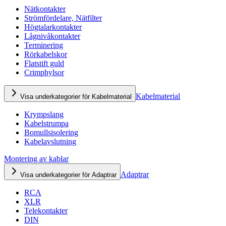
Nätkontakter
Strömfördelare, Nätfilter
Högtalarkontakter
Lågnivåkontakter
Terminering
Rörkabelskor
Flatstift guld
Crimphylsor
Kabelmaterial
Visa underkategorier för Kabelmaterial
Krympslang
Kabelstrumpa
Bomullsisolering
Kabelavslutning
Montering av kablar
Adaptrar
Visa underkategorier för Adaptrar
RCA
XLR
Telekontakter
DIN