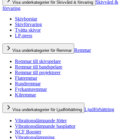
Skivvård &
Visa underkategorier för Skivvård & förvaring
förvaring
Skivborstar
Skivförvaring
Tvätta skivor
LP-press
Remmar
Visa underkategorier för Remmar
Remmar till skivspelare
Remmar till bandspelare
Remmar till projektorer
Flatremmar
Rundremmar
Fyrkantsremmar
Kilremmar
Ljudförbättring
Visa underkategorier för Ljudförbättring
Vibrationsdämpande fötter
Vibrationsdämpande basplattor
NCF Booster
Vibrationsdämpning