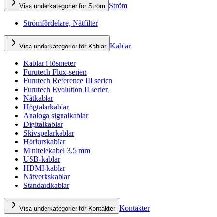
Ström
Visa underkategorier för Ström
Strömfördelare, Nätfilter
Kablar
Visa underkategorier för Kablar
Kablar i lösmeter
Furutech Flux-serien
Furutech Reference III serien
Furutech Evolution II serien
Nätkablar
Högtalarkablar
Analoga signalkablar
Digitalkablar
Skivspelarkablar
Hörlurskablar
Minitelekabel 3,5 mm
USB-kablar
HDMI-kablar
Nätverkskablar
Standardkablar
Kontakter
Visa underkategorier för Kontakter