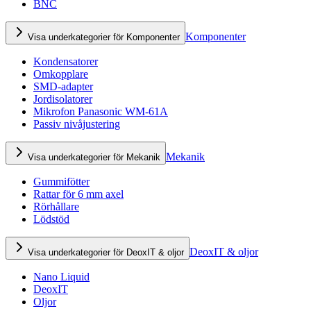
BNC
Komponenter
Visa underkategorier för Komponenter
Kondensatorer
Omkopplare
SMD-adapter
Jordisolatorer
Mikrofon Panasonic WM-61A
Passiv nivåjustering
Mekanik
Visa underkategorier för Mekanik
Gummifötter
Rattar för 6 mm axel
Rörhållare
Lödstöd
DeoxIT & oljor
Visa underkategorier för DeoxIT & oljor
Nano Liquid
DeoxIT
Oljor