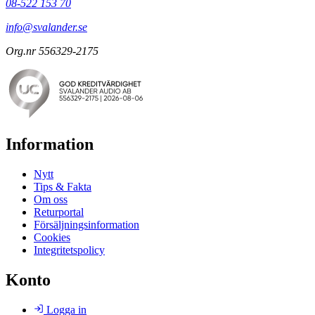
08-522 153 70
info@svalander.se
Org.nr 556329-2175
Information
Nytt
Tips & Fakta
Om oss
Returportal
Försäljningsinformation
Cookies
Integritetspolicy
Konto
Logga in