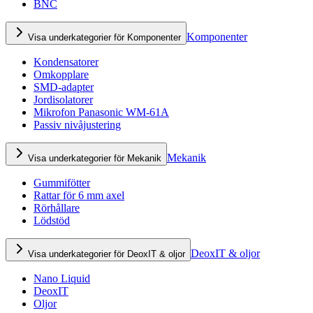
BNC
Komponenter
Visa underkategorier för Komponenter
Kondensatorer
Omkopplare
SMD-adapter
Jordisolatorer
Mikrofon Panasonic WM-61A
Passiv nivåjustering
Mekanik
Visa underkategorier för Mekanik
Gummifötter
Rattar för 6 mm axel
Rörhållare
Lödstöd
DeoxIT & oljor
Visa underkategorier för DeoxIT & oljor
Nano Liquid
DeoxIT
Oljor