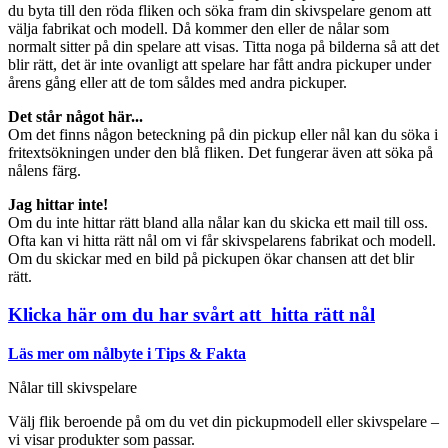
du byta till den röda fliken och söka fram din skivspelare genom att
välja fabrikat och modell. Då kommer den eller de nålar som
normalt sitter på din spelare att visas. Titta noga på bilderna så att det
blir rätt, det är inte ovanligt att spelare har fått andra pickuper under
årens gång eller att de tom såldes med andra pickuper.
Det står något här...
Om det finns någon beteckning på din pickup eller nål kan du söka i
fritextsökningen under den blå fliken. Det fungerar även att söka på
nålens färg.
Jag hittar inte!
Om du inte hittar rätt bland alla nålar kan du skicka ett mail till oss.
Ofta kan vi hitta rätt nål om vi får skivspelarens fabrikat och modell.
Om du skickar med en bild på pickupen ökar chansen att det blir
rätt.
Klicka här om du har svårt att hitta rätt nål
Läs mer om nålbyte i Tips & Fakta
Nålar till skivspelare
Välj flik beroende på om du vet din pickupmodell eller skivspelare –
vi visar produkter som passar.