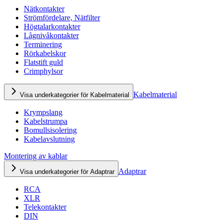
Nätkontakter
Strömfördelare, Nätfilter
Högtalarkontakter
Lågnivåkontakter
Terminering
Rörkabelskor
Flatstift guld
Crimphylsor
Kabelmaterial
Visa underkategorier för Kabelmaterial
Krympslang
Kabelstrumpa
Bomullsisolering
Kabelavslutning
Montering av kablar
Adaptrar
Visa underkategorier för Adaptrar
RCA
XLR
Telekontakter
DIN