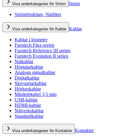
Ström
Visa underkategorier för Ström
Strömfördelare, Nätfilter
Kablar
Visa underkategorier för Kablar
Kablar i lösmeter
Furutech Flux-serien
Furutech Reference III serien
Furutech Evolution II serien
Nätkablar
Högtalarkablar
Analoga signalkablar
Digitalkablar
Skivspelarkablar
Hörlurskablar
Minitelekabel 3,5 mm
USB-kablar
HDMI-kablar
Nätverkskablar
Standardkablar
Kontakter
Visa underkategorier för Kontakter