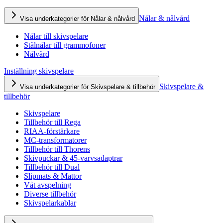
Nålar & nålvård
Visa underkategorier för Nålar & nålvård
Nålar till skivspelare
Stålnålar till grammofoner
Nålvård
Inställning skivspelare
Skivspelare &
Visa underkategorier för Skivspelare & tillbehör
tillbehör
Skivspelare
Tillbehör till Rega
RIAA-förstärkare
MC-transformatorer
Tillbehör till Thorens
Skivpuckar & 45-varvsadaptrar
Tillbehör till Dual
Slipmats & Mattor
Våt avspelning
Diverse tillbehör
Skivspelarkablar