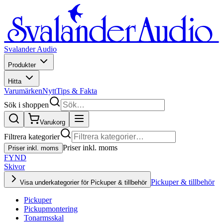
Svalander Audio
Produkter
Hitta
Varumärken
Nytt
Tips & Fakta
Sök i shoppen
Varukorg
Filtrera kategorier
Priser inkl. moms
Priser inkl. moms
FYND
Skivor
Pickuper & tillbehör
Visa underkategorier för Pickuper & tillbehör
Pickuper
Pickupmontering
Tonarmsskal