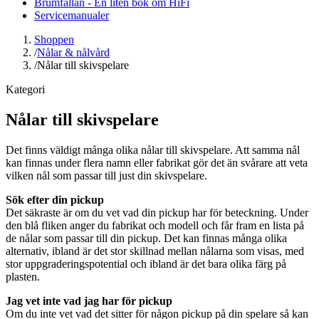
Brumfällan - En liten bok om HiFi
Servicemanualer
Shoppen
/
Nålar & nålvård
/
Nålar till skivspelare
Kategori
Nålar till skivspelare
Det finns väldigt många olika nålar till skivspelare. Att samma nål
kan finnas under flera namn eller fabrikat gör det än svårare att veta
vilken nål som passar till just din skivspelare.
Sök efter din pickup
Det säkraste är om du vet vad din pickup har för beteckning. Under
den blå fliken anger du fabrikat och modell och får fram en lista på
de nålar som passar till din pickup. Det kan finnas många olika
alternativ, ibland är det stor skillnad mellan nålarna som visas, med
stor uppgraderingspotential och ibland är det bara olika färg på
plasten.
Jag vet inte vad jag har för pickup
Om du inte vet vad det sitter för någon pickup på din spelare så kan