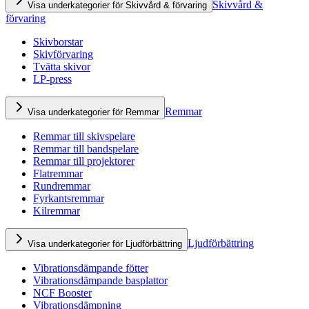
Skivvård &
Visa underkategorier för Skivvård & förvaring
förvaring
Skivborstar
Skivförvaring
Tvätta skivor
LP-press
Remmar
Visa underkategorier för Remmar
Remmar till skivspelare
Remmar till bandspelare
Remmar till projektorer
Flatremmar
Rundremmar
Fyrkantsremmar
Kilremmar
Ljudförbättring
Visa underkategorier för Ljudförbättring
Vibrationsdämpande fötter
Vibrationsdämpande basplattor
NCF Booster
Vibrationsdämpning