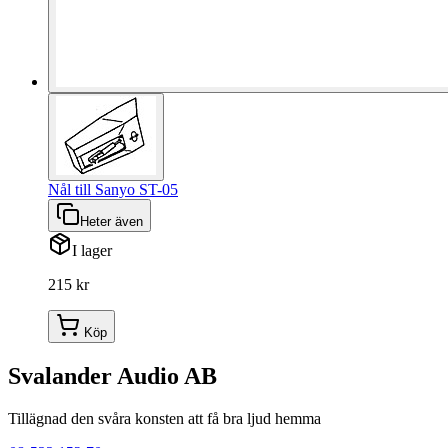
Nål till Sanyo ST-05
Heter även
I lager
215 kr
Köp
Svalander Audio AB
Tillägnad den svåra konsten att få bra ljud hemma