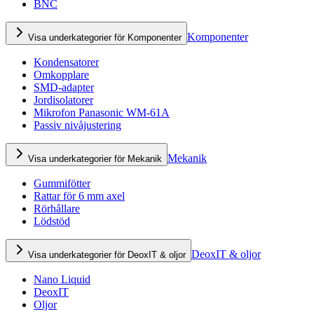
BNC
Komponenter
Visa underkategorier för Komponenter
Kondensatorer
Omkopplare
SMD-adapter
Jordisolatorer
Mikrofon Panasonic WM-61A
Passiv nivåjustering
Mekanik
Visa underkategorier för Mekanik
Gummifötter
Rattar för 6 mm axel
Rörhållare
Lödstöd
DeoxIT & oljor
Visa underkategorier för DeoxIT & oljor
Nano Liquid
DeoxIT
Oljor