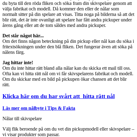
du byta till den röda fliken och söka fram din skivspelare genom att
välja fabrikat och modell. Då kommer den eller de nålar som
normalt sitter på din spelare att visas. Titta noga på bilderna så att det
blir rätt, det är inte ovanligt att spelare har fått andra pickuper under
årens gång eller att de tom såldes med andra pickuper.
Det står något här...
Om det finns någon beteckning på din pickup eller nål kan du söka i
fritextsökningen under den blå fliken. Det fungerar även att söka på
nålens färg.
Jag hittar inte!
Om du inte hittar rätt bland alla nålar kan du skicka ett mail till oss.
Ofta kan vi hitta rätt nål om vi får skivspelarens fabrikat och modell.
Om du skickar med en bild på pickupen ökar chansen att det blir
rätt.
Klicka här om du har svårt att hitta rätt nål
Läs mer om nålbyte i Tips & Fakta
Nålar till skivspelare
Välj flik beroende på om du vet din pickupmodell eller skivspelare –
vi visar produkter som passar.