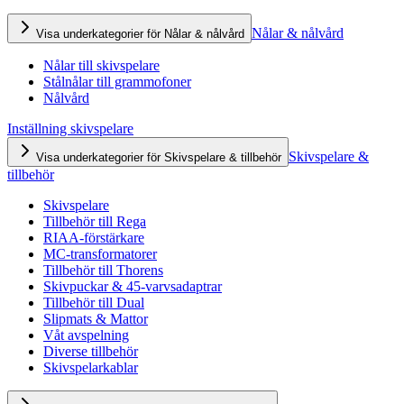
Nålar & nålvård
Visa underkategorier för Nålar & nålvård
Nålar till skivspelare
Stålnålar till grammofoner
Nålvård
Inställning skivspelare
Skivspelare &
Visa underkategorier för Skivspelare & tillbehör
tillbehör
Skivspelare
Tillbehör till Rega
RIAA-förstärkare
MC-transformatorer
Tillbehör till Thorens
Skivpuckar & 45-varvsadaptrar
Tillbehör till Dual
Slipmats & Mattor
Våt avspelning
Diverse tillbehör
Skivspelarkablar