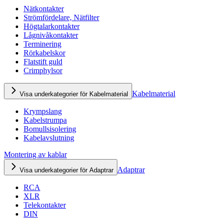
Nätkontakter
Strömfördelare, Nätfilter
Högtalarkontakter
Lågnivåkontakter
Terminering
Rörkabelskor
Flatstift guld
Crimphylsor
Kabelmaterial
Visa underkategorier för Kabelmaterial
Krympslang
Kabelstrumpa
Bomullsisolering
Kabelavslutning
Montering av kablar
Adaptrar
Visa underkategorier för Adaptrar
RCA
XLR
Telekontakter
DIN