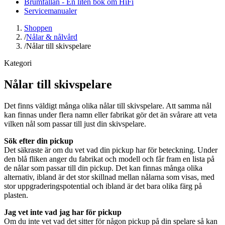
Brumfällan - En liten bok om HiFi
Servicemanualer
Shoppen
/
Nålar & nålvård
/
Nålar till skivspelare
Kategori
Nålar till skivspelare
Det finns väldigt många olika nålar till skivspelare. Att samma nål
kan finnas under flera namn eller fabrikat gör det än svårare att veta
vilken nål som passar till just din skivspelare.
Sök efter din pickup
Det säkraste är om du vet vad din pickup har för beteckning. Under
den blå fliken anger du fabrikat och modell och får fram en lista på
de nålar som passar till din pickup. Det kan finnas många olika
alternativ, ibland är det stor skillnad mellan nålarna som visas, med
stor uppgraderingspotential och ibland är det bara olika färg på
plasten.
Jag vet inte vad jag har för pickup
Om du inte vet vad det sitter för någon pickup på din spelare så kan