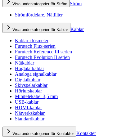
Ström
Visa underkategorier för Ström
Strömfördelare, Nätfilter
Kablar
Visa underkategorier för Kablar
Kablar i lösmeter
Furutech Flux-serien
Furutech Reference III serien
Furutech Evolution II serien
Nätkablar
Högtalarkablar
Analoga signalkablar
Digitalkablar
Skivspelarkablar
Hörlurskablar
Minitelekabel 3,5 mm
USB-kablar
HDMI-kablar
Nätverkskablar
Standardkablar
Kontakter
Visa underkategorier för Kontakter