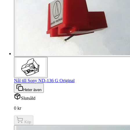
Nål till Sony ND-136 G Original
Heter även
Slutsåld
0 kr
Köp