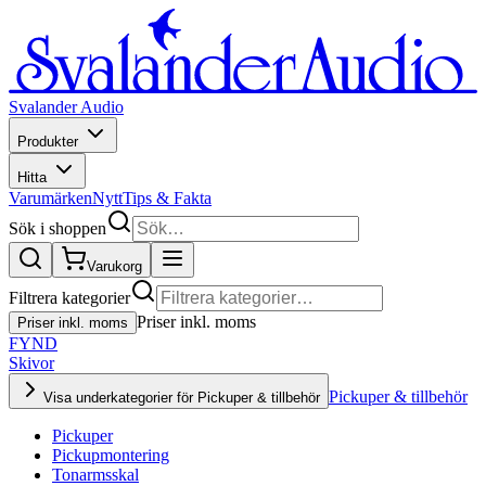
Svalander Audio
Produkter
Hitta
Varumärken
Nytt
Tips & Fakta
Sök i shoppen
Varukorg
Filtrera kategorier
Priser inkl. moms
Priser inkl. moms
FYND
Skivor
Pickuper & tillbehör
Visa underkategorier för Pickuper & tillbehör
Pickuper
Pickupmontering
Tonarmsskal