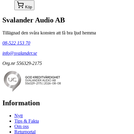
Köp
Svalander Audio AB
Tillägnad den svåra konsten att få bra ljud hemma
08-522 153 70
info@svalander.se
Org.nr 556329-2175
Information
Nytt
Tips & Fakta
Om oss
Returportal