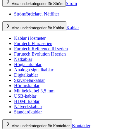
Ström
Visa underkategorier för Ström
Strömfördelare, Nätfilter
Kablar
Visa underkategorier för Kablar
Kablar i lösmeter
Furutech Flux-serien
Furutech Reference III serien
Furutech Evolution II serien
Nätkablar
Högtalarkablar
Analoga signalkablar
Digitalkablar
Skivspelarkablar
Hörlurskablar
Minitelekabel 3,5 mm
USB-kablar
HDMI-kablar
Nätverkskablar
Standardkablar
Kontakter
Visa underkategorier för Kontakter