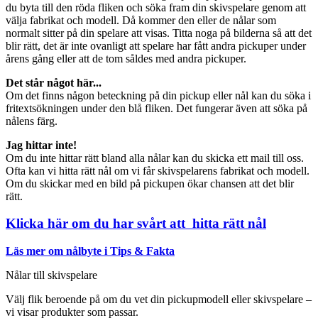
du byta till den röda fliken och söka fram din skivspelare genom att
välja fabrikat och modell. Då kommer den eller de nålar som
normalt sitter på din spelare att visas. Titta noga på bilderna så att det
blir rätt, det är inte ovanligt att spelare har fått andra pickuper under
årens gång eller att de tom såldes med andra pickuper.
Det står något här...
Om det finns någon beteckning på din pickup eller nål kan du söka i
fritextsökningen under den blå fliken. Det fungerar även att söka på
nålens färg.
Jag hittar inte!
Om du inte hittar rätt bland alla nålar kan du skicka ett mail till oss.
Ofta kan vi hitta rätt nål om vi får skivspelarens fabrikat och modell.
Om du skickar med en bild på pickupen ökar chansen att det blir
rätt.
Klicka här om du har svårt att hitta rätt nål
Läs mer om nålbyte i Tips & Fakta
Nålar till skivspelare
Välj flik beroende på om du vet din pickupmodell eller skivspelare –
vi visar produkter som passar.