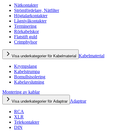
Nätkontakter
Strömfördelare, Nätfilter
Högtalarkontakter
Lågnivåkontakter
Terminering
Rörkabelskor
Flatstift guld
Crimphylsor
Kabelmaterial
Visa underkategorier för Kabelmaterial
Krympslang
Kabelstrumpa
Bomullsisolering
Kabelavslutning
Montering av kablar
Adaptrar
Visa underkategorier för Adaptrar
RCA
XLR
Telekontakter
DIN