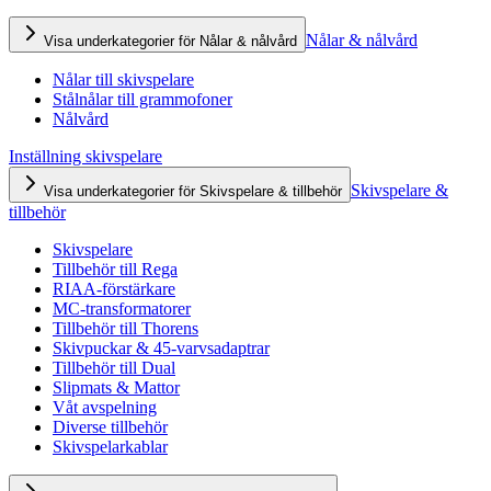
Nålar & nålvård
Visa underkategorier för Nålar & nålvård
Nålar till skivspelare
Stålnålar till grammofoner
Nålvård
Inställning skivspelare
Skivspelare &
Visa underkategorier för Skivspelare & tillbehör
tillbehör
Skivspelare
Tillbehör till Rega
RIAA-förstärkare
MC-transformatorer
Tillbehör till Thorens
Skivpuckar & 45-varvsadaptrar
Tillbehör till Dual
Slipmats & Mattor
Våt avspelning
Diverse tillbehör
Skivspelarkablar