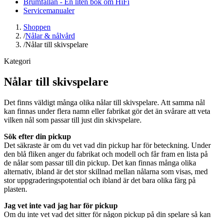
Brumfällan - En liten bok om HiFi
Servicemanualer
Shoppen
/
Nålar & nålvård
/
Nålar till skivspelare
Kategori
Nålar till skivspelare
Det finns väldigt många olika nålar till skivspelare. Att samma nål
kan finnas under flera namn eller fabrikat gör det än svårare att veta
vilken nål som passar till just din skivspelare.
Sök efter din pickup
Det säkraste är om du vet vad din pickup har för beteckning. Under
den blå fliken anger du fabrikat och modell och får fram en lista på
de nålar som passar till din pickup. Det kan finnas många olika
alternativ, ibland är det stor skillnad mellan nålarna som visas, med
stor uppgraderingspotential och ibland är det bara olika färg på
plasten.
Jag vet inte vad jag har för pickup
Om du inte vet vad det sitter för någon pickup på din spelare så kan