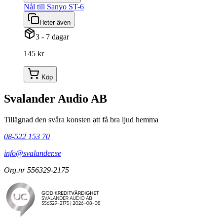
Nål till Sanyo ST-6
Heter även
3 - 7 dagar
145 kr
Köp
Svalander Audio AB
Tillägnad den svåra konsten att få bra ljud hemma
08-522 153 70
info@svalander.se
Org.nr 556329-2175