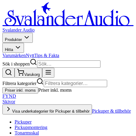
Svalander Audio
Produkter
Hitta
Varumärken
Nytt
Tips & Fakta
Sök i shoppen
Varukorg
Filtrera kategorier
Priser inkl. moms
Priser inkl. moms
FYND
Skivor
Pickuper & tillbehör
Visa underkategorier för Pickuper & tillbehör
Pickuper
Pickupmontering
Tonarmsskal