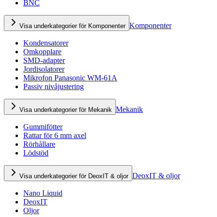
BNC
Komponenter
Visa underkategorier för Komponenter
Kondensatorer
Omkopplare
SMD-adapter
Jordisolatorer
Mikrofon Panasonic WM-61A
Passiv nivåjustering
Mekanik
Visa underkategorier för Mekanik
Gummifötter
Rattar för 6 mm axel
Rörhållare
Lödstöd
DeoxIT & oljor
Visa underkategorier för DeoxIT & oljor
Nano Liquid
DeoxIT
Oljor