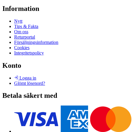
Information
Nytt
Tips & Fakta
Om oss
Returportal
Försäljningsinformation
Cookies
Integritetspolicy
Konto
Logga in
Glömt lösenord?
Betala säkert med