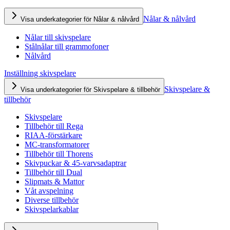
Nålar & nålvård
Visa underkategorier för Nålar & nålvård
Nålar till skivspelare
Stålnålar till grammofoner
Nålvård
Inställning skivspelare
Skivspelare &
Visa underkategorier för Skivspelare & tillbehör
tillbehör
Skivspelare
Tillbehör till Rega
RIAA-förstärkare
MC-transformatorer
Tillbehör till Thorens
Skivpuckar & 45-varvsadaptrar
Tillbehör till Dual
Slipmats & Mattor
Våt avspelning
Diverse tillbehör
Skivspelarkablar