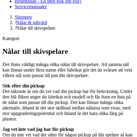
Brumfällan - En liten bok om HiFi
Servicemanualer
Shoppen
/
Nålar & nålvård
/
Nålar till skivspelare
Kategori
Nålar till skivspelare
Det finns väldigt många olika nålar till skivspelare. Att samma nål
kan finnas under flera namn eller fabrikat gör det än svårare att veta
vilken nål som passar till just din skivspelare.
Sök efter din pickup
Det säkraste är om du vet vad din pickup har för beteckning. Under
den blå fliken anger du fabrikat och modell och får fram en lista på
de nålar som passar till din pickup. Det kan finnas många olika
alternativ, ibland är det stor skillnad mellan nålarna som visas, med
stor uppgraderingspotential och ibland är det bara olika färg på
plasten.
Jag vet inte vad jag har för pickup
Om du inte vet vad det sitter för någon pickup på din spelare så kan