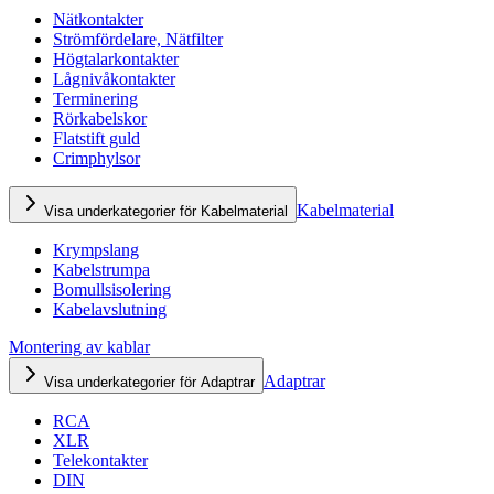
Nätkontakter
Strömfördelare, Nätfilter
Högtalarkontakter
Lågnivåkontakter
Terminering
Rörkabelskor
Flatstift guld
Crimphylsor
Kabelmaterial
Visa underkategorier för Kabelmaterial
Krympslang
Kabelstrumpa
Bomullsisolering
Kabelavslutning
Montering av kablar
Adaptrar
Visa underkategorier för Adaptrar
RCA
XLR
Telekontakter
DIN