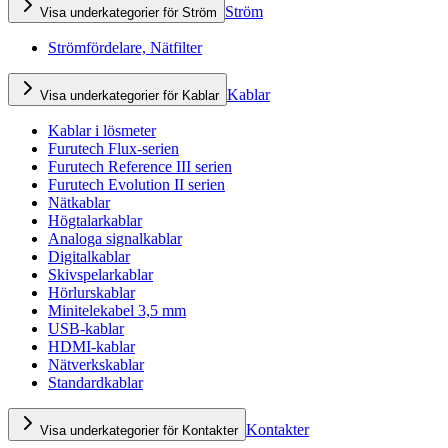
Ström
Visa underkategorier för Ström
Strömfördelare, Nätfilter
Kablar
Visa underkategorier för Kablar
Kablar i lösmeter
Furutech Flux-serien
Furutech Reference III serien
Furutech Evolution II serien
Nätkablar
Högtalarkablar
Analoga signalkablar
Digitalkablar
Skivspelarkablar
Hörlurskablar
Minitelekabel 3,5 mm
USB-kablar
HDMI-kablar
Nätverkskablar
Standardkablar
Kontakter
Visa underkategorier för Kontakter