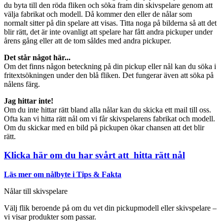
du byta till den röda fliken och söka fram din skivspelare genom att
välja fabrikat och modell. Då kommer den eller de nålar som
normalt sitter på din spelare att visas. Titta noga på bilderna så att det
blir rätt, det är inte ovanligt att spelare har fått andra pickuper under
årens gång eller att de tom såldes med andra pickuper.
Det står något här...
Om det finns någon beteckning på din pickup eller nål kan du söka i
fritextsökningen under den blå fliken. Det fungerar även att söka på
nålens färg.
Jag hittar inte!
Om du inte hittar rätt bland alla nålar kan du skicka ett mail till oss.
Ofta kan vi hitta rätt nål om vi får skivspelarens fabrikat och modell.
Om du skickar med en bild på pickupen ökar chansen att det blir
rätt.
Klicka här om du har svårt att hitta rätt nål
Läs mer om nålbyte i Tips & Fakta
Nålar till skivspelare
Välj flik beroende på om du vet din pickupmodell eller skivspelare –
vi visar produkter som passar.