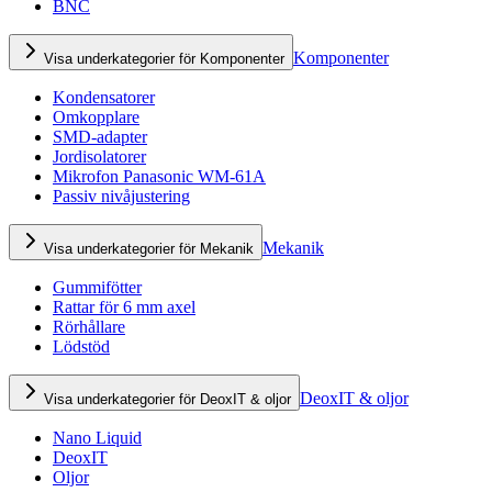
BNC
Komponenter
Visa underkategorier för Komponenter
Kondensatorer
Omkopplare
SMD-adapter
Jordisolatorer
Mikrofon Panasonic WM-61A
Passiv nivåjustering
Mekanik
Visa underkategorier för Mekanik
Gummifötter
Rattar för 6 mm axel
Rörhållare
Lödstöd
DeoxIT & oljor
Visa underkategorier för DeoxIT & oljor
Nano Liquid
DeoxIT
Oljor