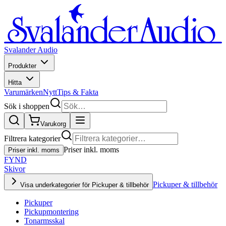
Svalander Audio
Produkter
Hitta
Varumärken
Nytt
Tips & Fakta
Sök i shoppen
Varukorg
Filtrera kategorier
Priser inkl. moms
Priser inkl. moms
FYND
Skivor
Pickuper & tillbehör
Visa underkategorier för Pickuper & tillbehör
Pickuper
Pickupmontering
Tonarmsskal