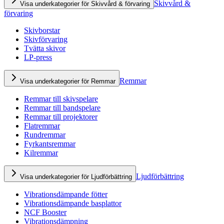
Skivvård &
Visa underkategorier för Skivvård & förvaring
förvaring
Skivborstar
Skivförvaring
Tvätta skivor
LP-press
Remmar
Visa underkategorier för Remmar
Remmar till skivspelare
Remmar till bandspelare
Remmar till projektorer
Flatremmar
Rundremmar
Fyrkantsremmar
Kilremmar
Ljudförbättring
Visa underkategorier för Ljudförbättring
Vibrationsdämpande fötter
Vibrationsdämpande basplattor
NCF Booster
Vibrationsdämpning