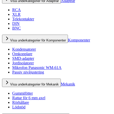
Adaptrar
Visa underkategorier för Adaptrar
RCA
XLR
Telekontakter
DIN
BNC
Komponenter
Visa underkategorier för Komponenter
Kondensatorer
Omkopplare
SMD-adapter
Jordisolatorer
Mikrofon Panasonic WM-61A
Passiv nivåjustering
Mekanik
Visa underkategorier för Mekanik
Gummifötter
Rattar för 6 mm axel
Rörhållare
Lödstöd