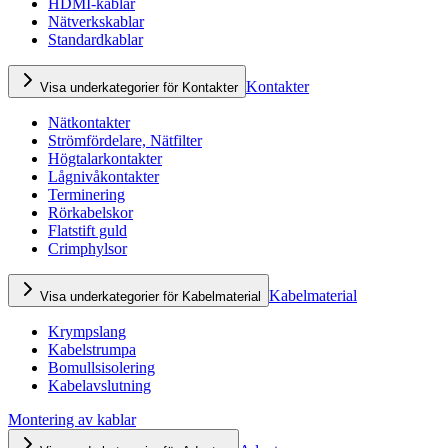
HDMI-kablar
Nätverkskablar
Standardkablar
Kontakter
Visa underkategorier för Kontakter
Nätkontakter
Strömfördelare, Nätfilter
Högtalarkontakter
Lågnivåkontakter
Terminering
Rörkabelskor
Flatstift guld
Crimphylsor
Kabelmaterial
Visa underkategorier för Kabelmaterial
Krympslang
Kabelstrumpa
Bomullsisolering
Kabelavslutning
Montering av kablar