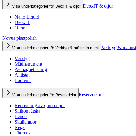
DeoxIT & oljor
Visa underkategorier för DeoxIT & oljor
Nano Liquid
DeoxIT
Oljor
Novus plastpolish
Verktyg & mätins
Visa underkategorier för Verktyg & mätinstrument
Verktyg
Mätinstrument
Avmagnetisering
Antistat
Lödtenn
Reservdelar
Visa underkategorier för Reservdelar
Renovering av gummihjul
Silikonvätska
Lenco
Skallampor
Rega
Thorens