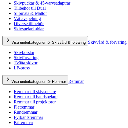
Skivpuckar & 45-varvsadaptrar
Tillbehör till Dual
Slipmats & Mattor
Våt avspelning
Diverse tillbehör
Skivspelarkablar
Skivvård & förvaring
Visa underkategorier för Skivvård & förvaring
Skivborstar
Skivförvaring
Tvätta skivor
LP-press
Remmar
Visa underkategorier för Remmar
Remmar till skivspelare
Remmar till bandspelare
Remmar till projektorer
Flatremmar
Rundremmar
Fyrkantsremmar
Kilremmar