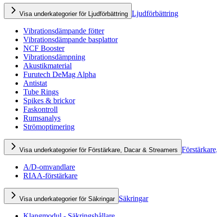
Ljudförbättring
Visa underkategorier för Ljudförbättring
Vibrationsdämpande fötter
Vibrationsdämpande basplattor
NCF Booster
Vibrationsdämpning
Akustikmaterial
Furutech DeMag Alpha
Antistat
Tube Rings
Spikes & brickor
Faskontroll
Rumsanalys
Strömoptimering
Förstärkare
Visa underkategorier för Förstärkare, Dacar & Streamers
A/D-omvandlare
RIAA-förstärkare
Säkringar
Visa underkategorier för Säkringar
Klangmodul - Säkringshållare