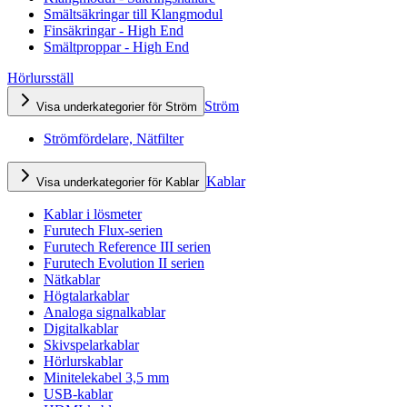
Smältsäkringar till Klangmodul
Finsäkringar - High End
Smältproppar - High End
Hörlursställ
Ström
Visa underkategorier för Ström
Strömfördelare, Nätfilter
Kablar
Visa underkategorier för Kablar
Kablar i lösmeter
Furutech Flux-serien
Furutech Reference III serien
Furutech Evolution II serien
Nätkablar
Högtalarkablar
Analoga signalkablar
Digitalkablar
Skivspelarkablar
Hörlurskablar
Minitelekabel 3,5 mm
USB-kablar