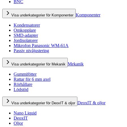
BNC
Komponenter
Visa underkategorier för Komponenter
Kondensatorer
Omkopplare
SMD-adapter
Jordisolatorer
Mikrofon Panasonic WM-61A
Passiv nivåjustering
Mekanik
Visa underkategorier för Mekanik
Gummifötter
Rattar för 6 mm axel
Rörhållare
Lödstöd
DeoxIT & oljor
Visa underkategorier för DeoxIT & oljor
Nano Liquid
DeoxIT
Oljor