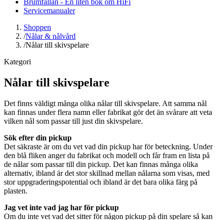
Brumfällan - En liten bok om HiFi
Servicemanualer
Shoppen
/
Nålar & nålvård
/
Nålar till skivspelare
Kategori
Nålar till skivspelare
Det finns väldigt många olika nålar till skivspelare. Att samma nål
kan finnas under flera namn eller fabrikat gör det än svårare att veta
vilken nål som passar till just din skivspelare.
Sök efter din pickup
Det säkraste är om du vet vad din pickup har för beteckning. Under
den blå fliken anger du fabrikat och modell och får fram en lista på
de nålar som passar till din pickup. Det kan finnas många olika
alternativ, ibland är det stor skillnad mellan nålarna som visas, med
stor uppgraderingspotential och ibland är det bara olika färg på
plasten.
Jag vet inte vad jag har för pickup
Om du inte vet vad det sitter för någon pickup på din spelare så kan