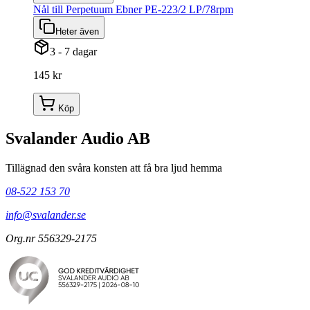
Nål till Perpetuum Ebner PE-223/2 LP/78rpm
Heter även
3 - 7 dagar
145 kr
Köp
Svalander Audio AB
Tillägnad den svåra konsten att få bra ljud hemma
08-522 153 70
info@svalander.se
Org.nr 556329-2175