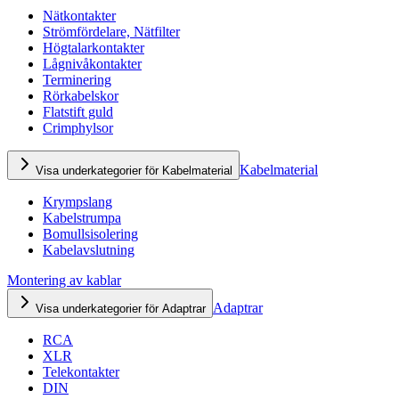
Nätkontakter
Strömfördelare, Nätfilter
Högtalarkontakter
Lågnivåkontakter
Terminering
Rörkabelskor
Flatstift guld
Crimphylsor
Kabelmaterial
Visa underkategorier för Kabelmaterial
Krympslang
Kabelstrumpa
Bomullsisolering
Kabelavslutning
Montering av kablar
Adaptrar
Visa underkategorier för Adaptrar
RCA
XLR
Telekontakter
DIN