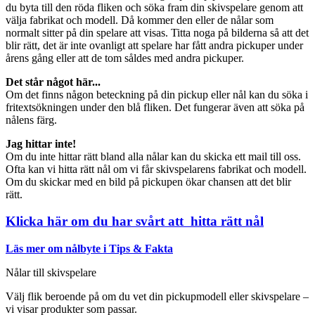
du byta till den röda fliken och söka fram din skivspelare genom att
välja fabrikat och modell. Då kommer den eller de nålar som
normalt sitter på din spelare att visas. Titta noga på bilderna så att det
blir rätt, det är inte ovanligt att spelare har fått andra pickuper under
årens gång eller att de tom såldes med andra pickuper.
Det står något här...
Om det finns någon beteckning på din pickup eller nål kan du söka i
fritextsökningen under den blå fliken. Det fungerar även att söka på
nålens färg.
Jag hittar inte!
Om du inte hittar rätt bland alla nålar kan du skicka ett mail till oss.
Ofta kan vi hitta rätt nål om vi får skivspelarens fabrikat och modell.
Om du skickar med en bild på pickupen ökar chansen att det blir
rätt.
Klicka här om du har svårt att hitta rätt nål
Läs mer om nålbyte i Tips & Fakta
Nålar till skivspelare
Välj flik beroende på om du vet din pickupmodell eller skivspelare –
vi visar produkter som passar.