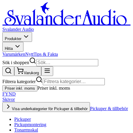
Svalander Audio
Produkter
Hitta
Varumärken
Nytt
Tips & Fakta
Sök i shoppen
Varukorg
Filtrera kategorier
Priser inkl. moms
Priser inkl. moms
FYND
Skivor
Pickuper & tillbehör
Visa underkategorier för Pickuper & tillbehör
Pickuper
Pickupmontering
Tonarmsskal