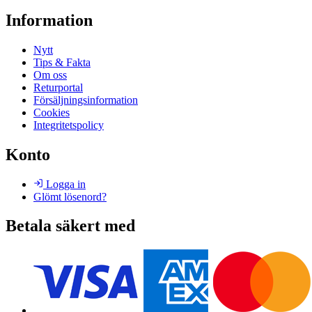
Information
Nytt
Tips & Fakta
Om oss
Returportal
Försäljningsinformation
Cookies
Integritetspolicy
Konto
Logga in
Glömt lösenord?
Betala säkert med