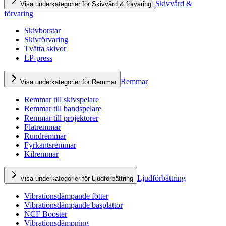
Skivvård &
Visa underkategorier för Skivvård & förvaring
förvaring
Skivborstar
Skivförvaring
Tvätta skivor
LP-press
Remmar
Visa underkategorier för Remmar
Remmar till skivspelare
Remmar till bandspelare
Remmar till projektorer
Flatremmar
Rundremmar
Fyrkantsremmar
Kilremmar
Ljudförbättring
Visa underkategorier för Ljudförbättring
Vibrationsdämpande fötter
Vibrationsdämpande basplattor
NCF Booster
Vibrationsdämpning