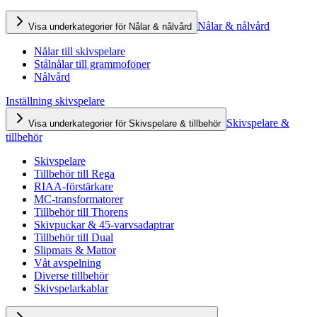
Nålar & nålvård
Visa underkategorier för Nålar & nålvård
Nålar till skivspelare
Stålnålar till grammofoner
Nålvård
Inställning skivspelare
Skivspelare &
Visa underkategorier för Skivspelare & tillbehör
tillbehör
Skivspelare
Tillbehör till Rega
RIAA-förstärkare
MC-transformatorer
Tillbehör till Thorens
Skivpuckar & 45-varvsadaptrar
Tillbehör till Dual
Slipmats & Mattor
Våt avspelning
Diverse tillbehör
Skivspelarkablar