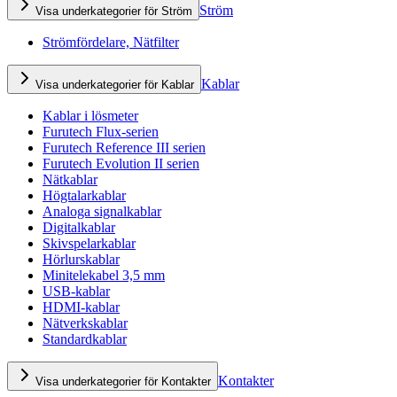
Ström
Visa underkategorier för Ström
Strömfördelare, Nätfilter
Kablar
Visa underkategorier för Kablar
Kablar i lösmeter
Furutech Flux-serien
Furutech Reference III serien
Furutech Evolution II serien
Nätkablar
Högtalarkablar
Analoga signalkablar
Digitalkablar
Skivspelarkablar
Hörlurskablar
Minitelekabel 3,5 mm
USB-kablar
HDMI-kablar
Nätverkskablar
Standardkablar
Kontakter
Visa underkategorier för Kontakter