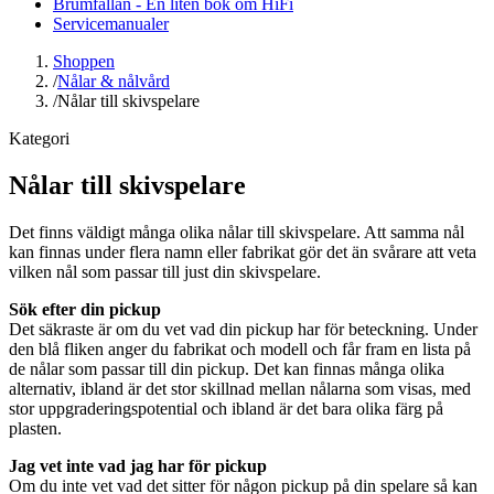
Brumfällan - En liten bok om HiFi
Servicemanualer
Shoppen
/
Nålar & nålvård
/
Nålar till skivspelare
Kategori
Nålar till skivspelare
Det finns väldigt många olika nålar till skivspelare. Att samma nål
kan finnas under flera namn eller fabrikat gör det än svårare att veta
vilken nål som passar till just din skivspelare.
Sök efter din pickup
Det säkraste är om du vet vad din pickup har för beteckning. Under
den blå fliken anger du fabrikat och modell och får fram en lista på
de nålar som passar till din pickup. Det kan finnas många olika
alternativ, ibland är det stor skillnad mellan nålarna som visas, med
stor uppgraderingspotential och ibland är det bara olika färg på
plasten.
Jag vet inte vad jag har för pickup
Om du inte vet vad det sitter för någon pickup på din spelare så kan