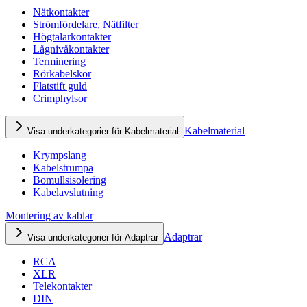
Nätkontakter
Strömfördelare, Nätfilter
Högtalarkontakter
Lågnivåkontakter
Terminering
Rörkabelskor
Flatstift guld
Crimphylsor
Kabelmaterial
Visa underkategorier för Kabelmaterial
Krympslang
Kabelstrumpa
Bomullsisolering
Kabelavslutning
Montering av kablar
Adaptrar
Visa underkategorier för Adaptrar
RCA
XLR
Telekontakter
DIN