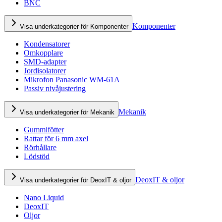
BNC
Komponenter
Visa underkategorier för Komponenter
Kondensatorer
Omkopplare
SMD-adapter
Jordisolatorer
Mikrofon Panasonic WM-61A
Passiv nivåjustering
Mekanik
Visa underkategorier för Mekanik
Gummifötter
Rattar för 6 mm axel
Rörhållare
Lödstöd
DeoxIT & oljor
Visa underkategorier för DeoxIT & oljor
Nano Liquid
DeoxIT
Oljor