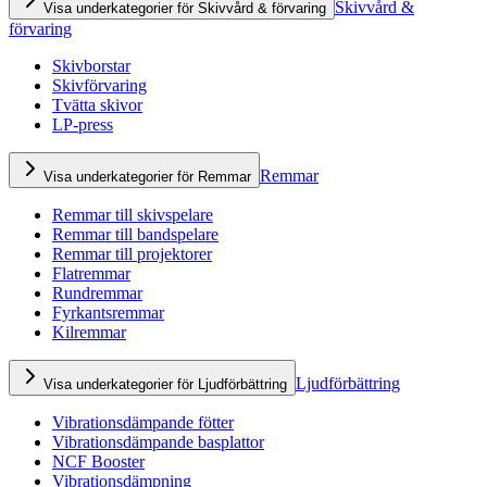
Skivvård &
Visa underkategorier för Skivvård & förvaring
förvaring
Skivborstar
Skivförvaring
Tvätta skivor
LP-press
Remmar
Visa underkategorier för Remmar
Remmar till skivspelare
Remmar till bandspelare
Remmar till projektorer
Flatremmar
Rundremmar
Fyrkantsremmar
Kilremmar
Ljudförbättring
Visa underkategorier för Ljudförbättring
Vibrationsdämpande fötter
Vibrationsdämpande basplattor
NCF Booster
Vibrationsdämpning