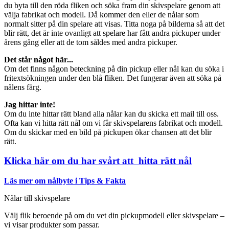
du byta till den röda fliken och söka fram din skivspelare genom att
välja fabrikat och modell. Då kommer den eller de nålar som
normalt sitter på din spelare att visas. Titta noga på bilderna så att det
blir rätt, det är inte ovanligt att spelare har fått andra pickuper under
årens gång eller att de tom såldes med andra pickuper.
Det står något här...
Om det finns någon beteckning på din pickup eller nål kan du söka i
fritextsökningen under den blå fliken. Det fungerar även att söka på
nålens färg.
Jag hittar inte!
Om du inte hittar rätt bland alla nålar kan du skicka ett mail till oss.
Ofta kan vi hitta rätt nål om vi får skivspelarens fabrikat och modell.
Om du skickar med en bild på pickupen ökar chansen att det blir
rätt.
Klicka här om du har svårt att hitta rätt nål
Läs mer om nålbyte i Tips & Fakta
Nålar till skivspelare
Välj flik beroende på om du vet din pickupmodell eller skivspelare –
vi visar produkter som passar.