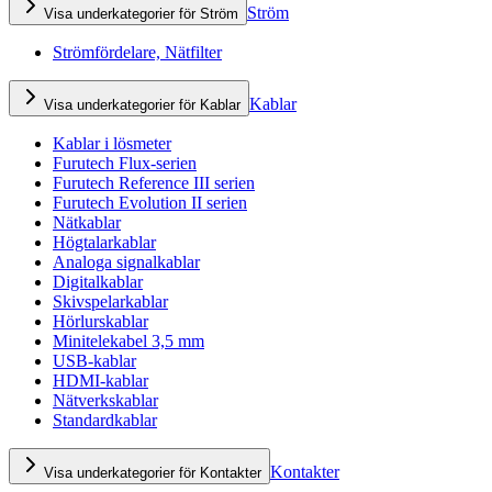
Ström
Visa underkategorier för Ström
Strömfördelare, Nätfilter
Kablar
Visa underkategorier för Kablar
Kablar i lösmeter
Furutech Flux-serien
Furutech Reference III serien
Furutech Evolution II serien
Nätkablar
Högtalarkablar
Analoga signalkablar
Digitalkablar
Skivspelarkablar
Hörlurskablar
Minitelekabel 3,5 mm
USB-kablar
HDMI-kablar
Nätverkskablar
Standardkablar
Kontakter
Visa underkategorier för Kontakter