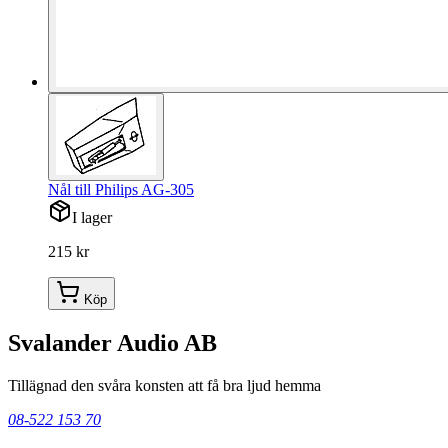
Nål till Philips AG-305
I lager
215 kr
Köp
Svalander Audio AB
Tillägnad den svåra konsten att få bra ljud hemma
08-522 153 70