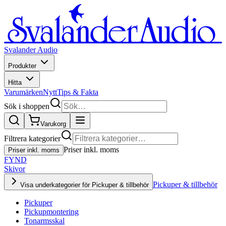
Svalander Audio
Produkter
Hitta
Varumärken
Nytt
Tips & Fakta
Sök i shoppen
Varukorg
Filtrera kategorier
Priser inkl. moms
Priser inkl. moms
FYND
Skivor
Pickuper & tillbehör
Visa underkategorier för Pickuper & tillbehör
Pickuper
Pickupmontering
Tonarmsskal