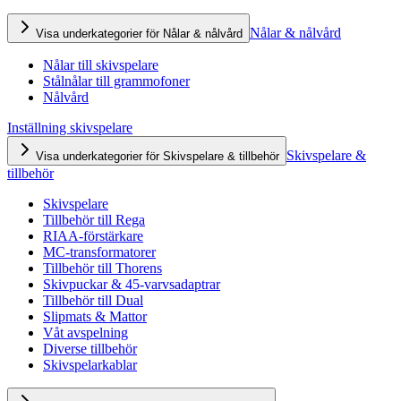
Nålar & nålvård
Visa underkategorier för Nålar & nålvård
Nålar till skivspelare
Stålnålar till grammofoner
Nålvård
Inställning skivspelare
Skivspelare &
Visa underkategorier för Skivspelare & tillbehör
tillbehör
Skivspelare
Tillbehör till Rega
RIAA-förstärkare
MC-transformatorer
Tillbehör till Thorens
Skivpuckar & 45-varvsadaptrar
Tillbehör till Dual
Slipmats & Mattor
Våt avspelning
Diverse tillbehör
Skivspelarkablar