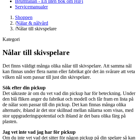
Brumfällan - En liten bok om HiFi
Servicemanualer
Shoppen
/
Nålar & nålvård
/
Nålar till skivspelare
Kategori
Nålar till skivspelare
Det finns väldigt många olika nålar till skivspelare. Att samma nål
kan finnas under flera namn eller fabrikat gör det än svårare att veta
vilken nål som passar till just din skivspelare.
Sök efter din pickup
Det säkraste är om du vet vad din pickup har för beteckning. Under
den blå fliken anger du fabrikat och modell och får fram en lista på
de nålar som passar till din pickup. Det kan finnas många olika
alternativ, ibland är det stor skillnad mellan nålarna som visas, med
stor uppgraderingspotential och ibland är det bara olika färg på
plasten.
Jag vet inte vad jag har för pickup
Om du inte vet vad det sitter för någon pickup på din spelare så kan