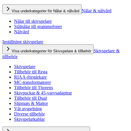
Nålar & nålvård
Visa underkategorier för Nålar & nålvård
Nålar till skivspelare
Stålnålar till grammofoner
Nålvård
Inställning skivspelare
Skivspelare &
Visa underkategorier för Skivspelare & tillbehör
tillbehör
Skivspelare
Tillbehör till Rega
RIAA-förstärkare
MC-transformatorer
Tillbehör till Thorens
Skivpuckar & 45-varvsadaptrar
Tillbehör till Dual
Slipmats & Mattor
Våt avspelning
Diverse tillbehör
Skivspelarkablar