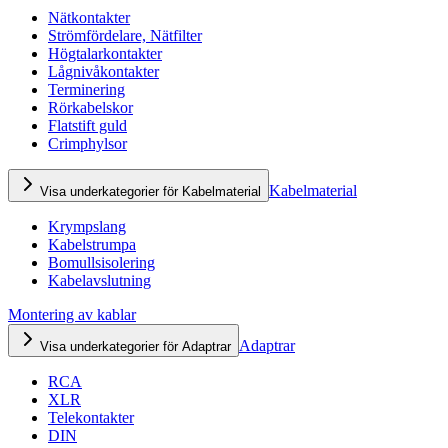
Nätkontakter
Strömfördelare, Nätfilter
Högtalarkontakter
Lågnivåkontakter
Terminering
Rörkabelskor
Flatstift guld
Crimphylsor
Kabelmaterial
Visa underkategorier för Kabelmaterial
Krympslang
Kabelstrumpa
Bomullsisolering
Kabelavslutning
Montering av kablar
Adaptrar
Visa underkategorier för Adaptrar
RCA
XLR
Telekontakter
DIN