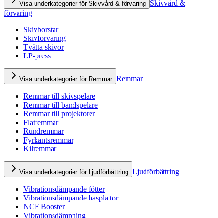
Skivvård &
Visa underkategorier för Skivvård & förvaring
förvaring
Skivborstar
Skivförvaring
Tvätta skivor
LP-press
Remmar
Visa underkategorier för Remmar
Remmar till skivspelare
Remmar till bandspelare
Remmar till projektorer
Flatremmar
Rundremmar
Fyrkantsremmar
Kilremmar
Ljudförbättring
Visa underkategorier för Ljudförbättring
Vibrationsdämpande fötter
Vibrationsdämpande basplattor
NCF Booster
Vibrationsdämpning