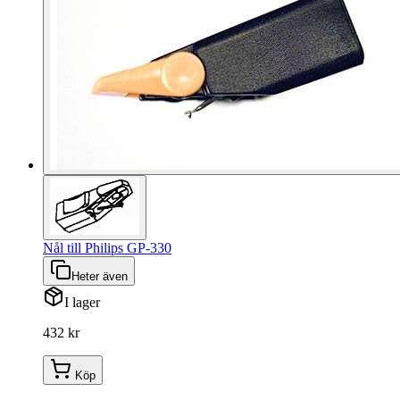
Nål till Philips GP-330
Heter även
I lager
432 kr
Köp