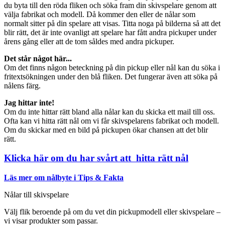
du byta till den röda fliken och söka fram din skivspelare genom att
välja fabrikat och modell. Då kommer den eller de nålar som
normalt sitter på din spelare att visas. Titta noga på bilderna så att det
blir rätt, det är inte ovanligt att spelare har fått andra pickuper under
årens gång eller att de tom såldes med andra pickuper.
Det står något här...
Om det finns någon beteckning på din pickup eller nål kan du söka i
fritextsökningen under den blå fliken. Det fungerar även att söka på
nålens färg.
Jag hittar inte!
Om du inte hittar rätt bland alla nålar kan du skicka ett mail till oss.
Ofta kan vi hitta rätt nål om vi får skivspelarens fabrikat och modell.
Om du skickar med en bild på pickupen ökar chansen att det blir
rätt.
Klicka här om du har svårt att hitta rätt nål
Läs mer om nålbyte i Tips & Fakta
Nålar till skivspelare
Välj flik beroende på om du vet din pickupmodell eller skivspelare –
vi visar produkter som passar.