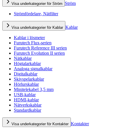
Ström
Visa underkategorier för Ström
Strömfördelare, Nätfilter
Kablar
Visa underkategorier för Kablar
Kablar i lösmeter
Furutech Flux-serien
Furutech Reference III serien
Furutech Evolution II serien
Nätkablar
Högtalarkablar
Analoga signalkablar
Digitalkablar
Skivspelarkablar
Hörlurskablar
Minitelekabel 3,5 mm
USB-kablar
HDMI-kablar
Nätverkskablar
Standardkablar
Kontakter
Visa underkategorier för Kontakter