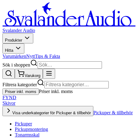
Svalander Audio
Produkter
Hitta
Varumärken
Nytt
Tips & Fakta
Sök i shoppen
Varukorg
Filtrera kategorier
Priser inkl. moms
Priser inkl. moms
FYND
Skivor
Pickuper & tillbehör
Visa underkategorier för Pickuper & tillbehör
Pickuper
Pickupmontering
Tonarmsskal