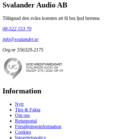
Svalander Audio AB
Tillägnad den svåra konsten att få bra ljud hemma
08-522 153 70
info@svalander.se
Org.nr 556329-2175
Information
Nytt
Tips & Fakta
Om oss
Returportal
Försäljningsinformation
Cookies
Integritetspolicy