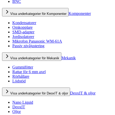
BNC
Komponenter
Visa underkategorier för Komponenter
Kondensatorer
Omkopplare
SMD-adapter
Jordisolatorer
Mikrofon Panasonic WM-61A
Passiv nivåjustering
Mekanik
Visa underkategorier för Mekanik
Gummifötter
Rattar för 6 mm axel
Rörhållare
Lödstöd
DeoxIT & oljor
Visa underkategorier för DeoxIT & oljor
Nano Liquid
DeoxIT
Oljor