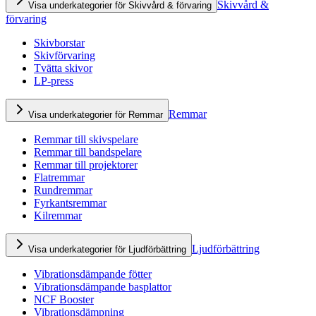
Skivvård &
Visa underkategorier för Skivvård & förvaring
förvaring
Skivborstar
Skivförvaring
Tvätta skivor
LP-press
Remmar
Visa underkategorier för Remmar
Remmar till skivspelare
Remmar till bandspelare
Remmar till projektorer
Flatremmar
Rundremmar
Fyrkantsremmar
Kilremmar
Ljudförbättring
Visa underkategorier för Ljudförbättring
Vibrationsdämpande fötter
Vibrationsdämpande basplattor
NCF Booster
Vibrationsdämpning