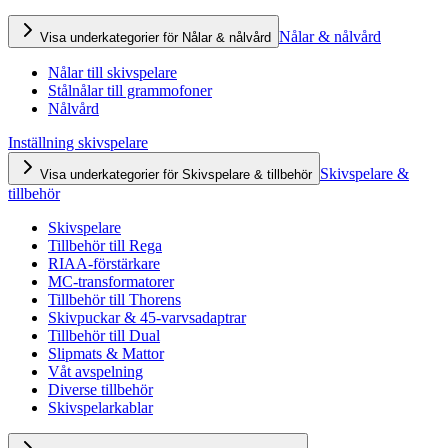
Nålar & nålvård
Visa underkategorier för Nålar & nålvård
Nålar till skivspelare
Stålnålar till grammofoner
Nålvård
Inställning skivspelare
Skivspelare &
Visa underkategorier för Skivspelare & tillbehör
tillbehör
Skivspelare
Tillbehör till Rega
RIAA-förstärkare
MC-transformatorer
Tillbehör till Thorens
Skivpuckar & 45-varvsadaptrar
Tillbehör till Dual
Slipmats & Mattor
Våt avspelning
Diverse tillbehör
Skivspelarkablar