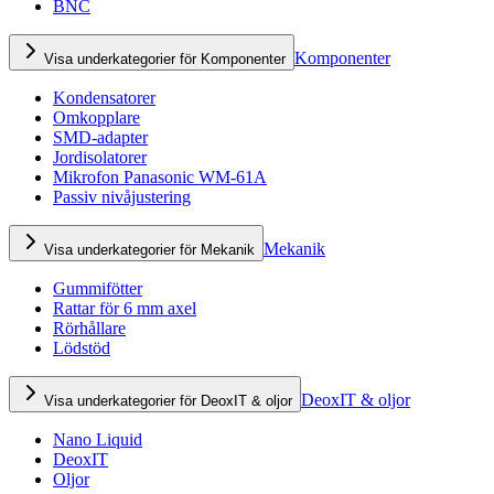
BNC
Komponenter
Visa underkategorier för Komponenter
Kondensatorer
Omkopplare
SMD-adapter
Jordisolatorer
Mikrofon Panasonic WM-61A
Passiv nivåjustering
Mekanik
Visa underkategorier för Mekanik
Gummifötter
Rattar för 6 mm axel
Rörhållare
Lödstöd
DeoxIT & oljor
Visa underkategorier för DeoxIT & oljor
Nano Liquid
DeoxIT
Oljor