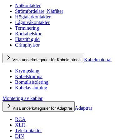
Nätkontakter
Strömfördelare, Nätfilter
Högtalarkontakter
Lågnivåkontakter
Terminering
Rörkabelskor
Flatstift guld
Crimphylsor
Kabelmaterial
Visa underkategorier för Kabelmaterial
Krympslang
Kabelstrumpa
Bomullsisolering
Kabelavslutning
Montering av kablar
Adaptrar
Visa underkategorier för Adaptrar
RCA
XLR
Telekontakter
DIN