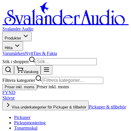
Svalander Audio
Produkter
Hitta
Varumärken
Nytt
Tips & Fakta
Sök i shoppen
Varukorg
Filtrera kategorier
Priser inkl. moms
Priser inkl. moms
FYND
Skivor
Pickuper & tillbehör
Visa underkategorier för Pickuper & tillbehör
Pickuper
Pickupmontering
Tonarmsskal