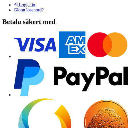
Logga in
Glömt lösenord?
Betala säkert med