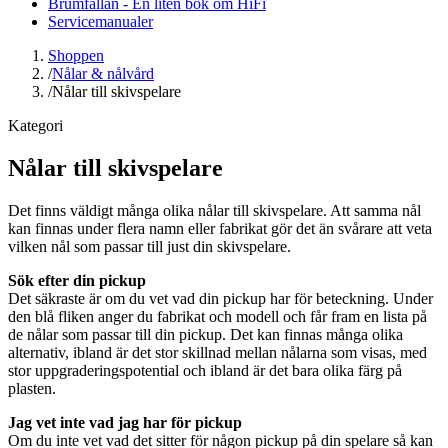
Brumfällan - En liten bok om HiFi
Servicemanualer
Shoppen
/
Nålar & nålvård
/
Nålar till skivspelare
Kategori
Nålar till skivspelare
Det finns väldigt många olika nålar till skivspelare. Att samma nål
kan finnas under flera namn eller fabrikat gör det än svårare att veta
vilken nål som passar till just din skivspelare.
Sök efter din pickup
Det säkraste är om du vet vad din pickup har för beteckning. Under
den blå fliken anger du fabrikat och modell och får fram en lista på
de nålar som passar till din pickup. Det kan finnas många olika
alternativ, ibland är det stor skillnad mellan nålarna som visas, med
stor uppgraderingspotential och ibland är det bara olika färg på
plasten.
Jag vet inte vad jag har för pickup
Om du inte vet vad det sitter för någon pickup på din spelare så kan