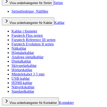
Ström
Visa underkategorier för Ström
Strömfördelare, Nätfilter
Kablar
Visa underkategorier för Kablar
Kablar i lösmeter
Furutech Flux-serien
Furutech Reference III serien
Furutech Evolution II serien
Nätkablar
Högtalarkablar
Analoga signalkablar
Digitalkablar
Skivspelarkablar
Hörlurskablar
Minitelekabel 3,5 mm
USB-kablar
HDMI-kablar
Nätverkskablar
Standardkablar
Kontakter
Visa underkategorier för Kontakter