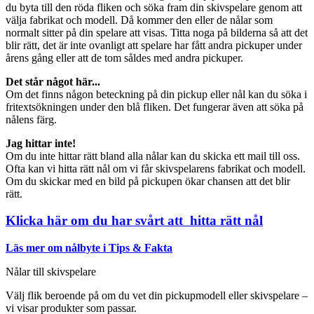
du byta till den röda fliken och söka fram din skivspelare genom att
välja fabrikat och modell. Då kommer den eller de nålar som
normalt sitter på din spelare att visas. Titta noga på bilderna så att det
blir rätt, det är inte ovanligt att spelare har fått andra pickuper under
årens gång eller att de tom såldes med andra pickuper.
Det står något här...
Om det finns någon beteckning på din pickup eller nål kan du söka i
fritextsökningen under den blå fliken. Det fungerar även att söka på
nålens färg.
Jag hittar inte!
Om du inte hittar rätt bland alla nålar kan du skicka ett mail till oss.
Ofta kan vi hitta rätt nål om vi får skivspelarens fabrikat och modell.
Om du skickar med en bild på pickupen ökar chansen att det blir
rätt.
Klicka här om du har svårt att hitta rätt nål
Läs mer om nålbyte i Tips & Fakta
Nålar till skivspelare
Välj flik beroende på om du vet din pickupmodell eller skivspelare –
vi visar produkter som passar.