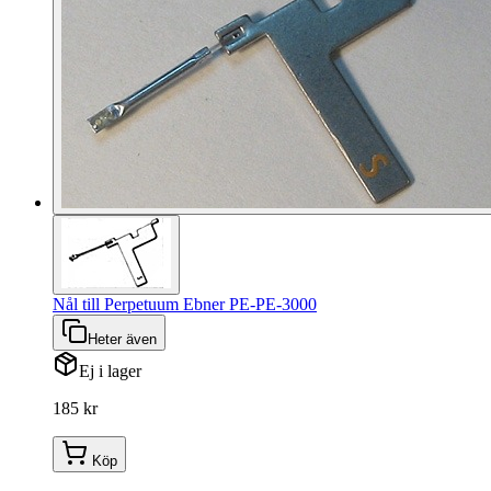
Nål till Perpetuum Ebner PE-PE-3000
Heter även
Ej i lager
185 kr
Köp