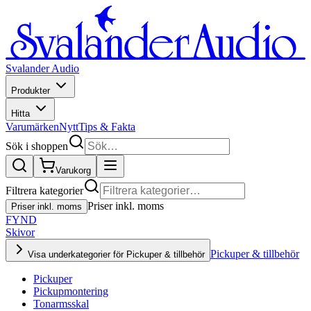
Svalander Audio
Produkter
Hitta
Varumärken
Nytt
Tips & Fakta
Sök i shoppen
Varukorg
Filtrera kategorier
Priser inkl. moms
Priser inkl. moms
FYND
Skivor
Pickuper & tillbehör
Visa underkategorier för Pickuper & tillbehör
Pickuper
Pickupmontering
Tonarmsskal