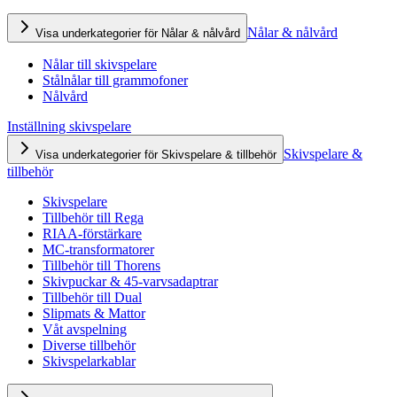
Nålar & nålvård
Visa underkategorier för Nålar & nålvård
Nålar till skivspelare
Stålnålar till grammofoner
Nålvård
Inställning skivspelare
Skivspelare &
Visa underkategorier för Skivspelare & tillbehör
tillbehör
Skivspelare
Tillbehör till Rega
RIAA-förstärkare
MC-transformatorer
Tillbehör till Thorens
Skivpuckar & 45-varvsadaptrar
Tillbehör till Dual
Slipmats & Mattor
Våt avspelning
Diverse tillbehör
Skivspelarkablar