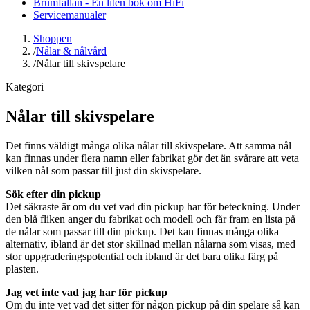
Brumfällan - En liten bok om HiFi
Servicemanualer
Shoppen
/
Nålar & nålvård
/
Nålar till skivspelare
Kategori
Nålar till skivspelare
Det finns väldigt många olika nålar till skivspelare. Att samma nål
kan finnas under flera namn eller fabrikat gör det än svårare att veta
vilken nål som passar till just din skivspelare.
Sök efter din pickup
Det säkraste är om du vet vad din pickup har för beteckning. Under
den blå fliken anger du fabrikat och modell och får fram en lista på
de nålar som passar till din pickup. Det kan finnas många olika
alternativ, ibland är det stor skillnad mellan nålarna som visas, med
stor uppgraderingspotential och ibland är det bara olika färg på
plasten.
Jag vet inte vad jag har för pickup
Om du inte vet vad det sitter för någon pickup på din spelare så kan