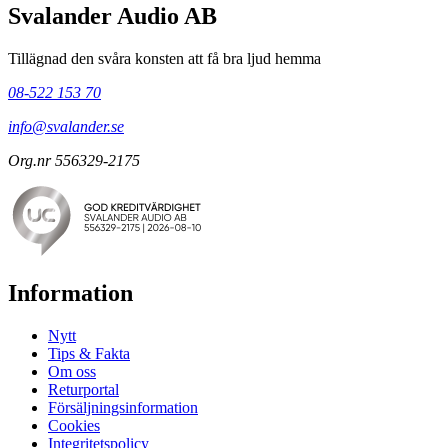
Svalander Audio AB
Tillägnad den svåra konsten att få bra ljud hemma
08-522 153 70
info@svalander.se
Org.nr 556329-2175
Information
Nytt
Tips & Fakta
Om oss
Returportal
Försäljningsinformation
Cookies
Integritetspolicy