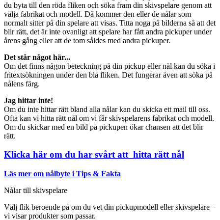
du byta till den röda fliken och söka fram din skivspelare genom att
välja fabrikat och modell. Då kommer den eller de nålar som
normalt sitter på din spelare att visas. Titta noga på bilderna så att det
blir rätt, det är inte ovanligt att spelare har fått andra pickuper under
årens gång eller att de tom såldes med andra pickuper.
Det står något här...
Om det finns någon beteckning på din pickup eller nål kan du söka i
fritextsökningen under den blå fliken. Det fungerar även att söka på
nålens färg.
Jag hittar inte!
Om du inte hittar rätt bland alla nålar kan du skicka ett mail till oss.
Ofta kan vi hitta rätt nål om vi får skivspelarens fabrikat och modell.
Om du skickar med en bild på pickupen ökar chansen att det blir
rätt.
Klicka här om du har svårt att hitta rätt nål
Läs mer om nålbyte i Tips & Fakta
Nålar till skivspelare
Välj flik beroende på om du vet din pickupmodell eller skivspelare –
vi visar produkter som passar.