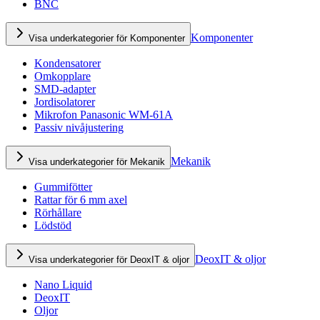
BNC
Komponenter
Visa underkategorier för Komponenter
Kondensatorer
Omkopplare
SMD-adapter
Jordisolatorer
Mikrofon Panasonic WM-61A
Passiv nivåjustering
Mekanik
Visa underkategorier för Mekanik
Gummifötter
Rattar för 6 mm axel
Rörhållare
Lödstöd
DeoxIT & oljor
Visa underkategorier för DeoxIT & oljor
Nano Liquid
DeoxIT
Oljor