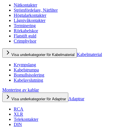
Nätkontakter
Strömfördelare, Nätfilter
Högtalarkontakter
Lågnivåkontakter
Terminering
Rörkabelskor
Flatstift guld
Crimphylsor
Kabelmaterial
Visa underkategorier för Kabelmaterial
Krympslang
Kabelstrumpa
Bomullsisolering
Kabelavslutning
Montering av kablar
Adaptrar
Visa underkategorier för Adaptrar
RCA
XLR
Telekontakter
DIN