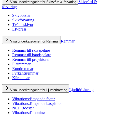
Skivvård &
Visa underkategorier för Skivvård & förvaring
förvaring
Skivborstar
Skivförvaring
Tvätta skivor
LP-press
Remmar
Visa underkategorier för Remmar
Remmar till skivspelare
Remmar till bandspelare
Remmar till projektorer
Flatremmar
Rundremmar
Fyrkantsremmar
Kilremmar
Ljudförbättring
Visa underkategorier för Ljudförbättring
Vibrationsdämpande fötter
Vibrationsdämpande basplattor
NCF Booster
Vibrationsdämpning