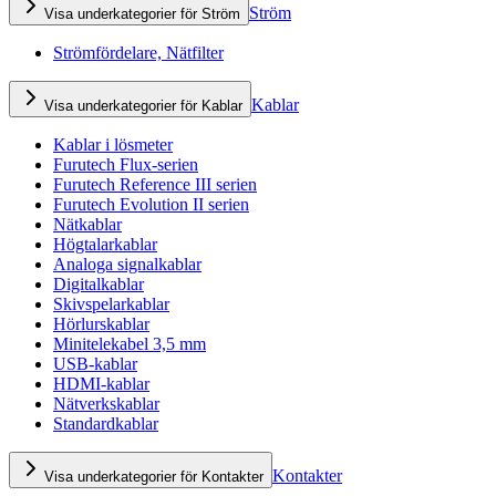
Ström
Visa underkategorier för Ström
Strömfördelare, Nätfilter
Kablar
Visa underkategorier för Kablar
Kablar i lösmeter
Furutech Flux-serien
Furutech Reference III serien
Furutech Evolution II serien
Nätkablar
Högtalarkablar
Analoga signalkablar
Digitalkablar
Skivspelarkablar
Hörlurskablar
Minitelekabel 3,5 mm
USB-kablar
HDMI-kablar
Nätverkskablar
Standardkablar
Kontakter
Visa underkategorier för Kontakter