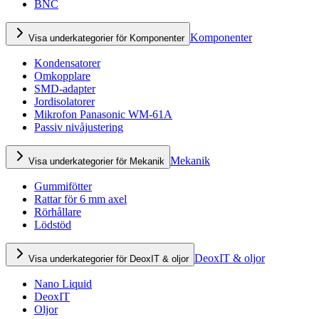
BNC
Komponenter
Visa underkategorier för Komponenter
Kondensatorer
Omkopplare
SMD-adapter
Jordisolatorer
Mikrofon Panasonic WM-61A
Passiv nivåjustering
Mekanik
Visa underkategorier för Mekanik
Gummifötter
Rattar för 6 mm axel
Rörhållare
Lödstöd
DeoxIT & oljor
Visa underkategorier för DeoxIT & oljor
Nano Liquid
DeoxIT
Oljor