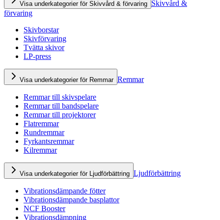
Skivvård &
Visa underkategorier för Skivvård & förvaring
förvaring
Skivborstar
Skivförvaring
Tvätta skivor
LP-press
Remmar
Visa underkategorier för Remmar
Remmar till skivspelare
Remmar till bandspelare
Remmar till projektorer
Flatremmar
Rundremmar
Fyrkantsremmar
Kilremmar
Ljudförbättring
Visa underkategorier för Ljudförbättring
Vibrationsdämpande fötter
Vibrationsdämpande basplattor
NCF Booster
Vibrationsdämpning