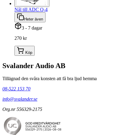
Nål till ADC Q-4
Heter även
3 - 7 dagar
270 kr
Köp
Svalander Audio AB
Tillägnad den svåra konsten att få bra ljud hemma
08-522 153 70
info@svalander.se
Org.nr 556329-2175