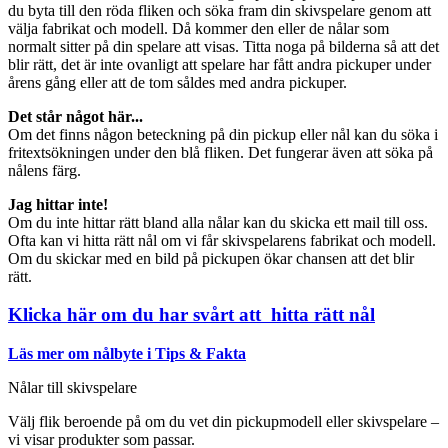
du byta till den röda fliken och söka fram din skivspelare genom att
välja fabrikat och modell. Då kommer den eller de nålar som
normalt sitter på din spelare att visas. Titta noga på bilderna så att det
blir rätt, det är inte ovanligt att spelare har fått andra pickuper under
årens gång eller att de tom såldes med andra pickuper.
Det står något här...
Om det finns någon beteckning på din pickup eller nål kan du söka i
fritextsökningen under den blå fliken. Det fungerar även att söka på
nålens färg.
Jag hittar inte!
Om du inte hittar rätt bland alla nålar kan du skicka ett mail till oss.
Ofta kan vi hitta rätt nål om vi får skivspelarens fabrikat och modell.
Om du skickar med en bild på pickupen ökar chansen att det blir
rätt.
Klicka här om du har svårt att hitta rätt nål
Läs mer om nålbyte i Tips & Fakta
Nålar till skivspelare
Välj flik beroende på om du vet din pickupmodell eller skivspelare –
vi visar produkter som passar.