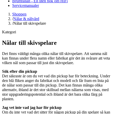
Brumfällan - En liten bok om HiFi
Servicemanualer
Shoppen
/
Nålar & nålvård
/
Nålar till skivspelare
Kategori
Nålar till skivspelare
Det finns väldigt många olika nålar till skivspelare. Att samma nål
kan finnas under flera namn eller fabrikat gör det än svårare att veta
vilken nål som passar till just din skivspelare.
Sök efter din pickup
Det säkraste är om du vet vad din pickup har för beteckning. Under
den blå fliken anger du fabrikat och modell och får fram en lista på
de nålar som passar till din pickup. Det kan finnas många olika
alternativ, ibland är det stor skillnad mellan nålarna som visas, med
stor uppgraderingspotential och ibland är det bara olika färg på
plasten.
Jag vet inte vad jag har för pickup
Om du inte vet vad det sitter för någon pickup på din spelare så kan