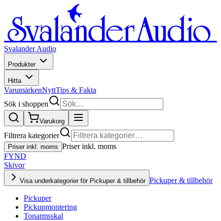
Svalander Audio
Produkter
Hitta
Varumärken
Nytt
Tips & Fakta
Sök i shoppen
Varukorg
Filtrera kategorier
Priser inkl. moms
Priser inkl. moms
FYND
Skivor
Pickuper & tillbehör
Visa underkategorier för Pickuper & tillbehör
Pickuper
Pickupmontering
Tonarmsskal