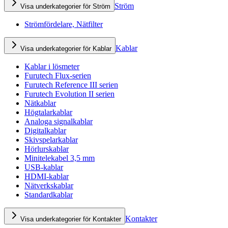
Ström
Visa underkategorier för Ström
Strömfördelare, Nätfilter
Kablar
Visa underkategorier för Kablar
Kablar i lösmeter
Furutech Flux-serien
Furutech Reference III serien
Furutech Evolution II serien
Nätkablar
Högtalarkablar
Analoga signalkablar
Digitalkablar
Skivspelarkablar
Hörlurskablar
Minitelekabel 3,5 mm
USB-kablar
HDMI-kablar
Nätverkskablar
Standardkablar
Kontakter
Visa underkategorier för Kontakter