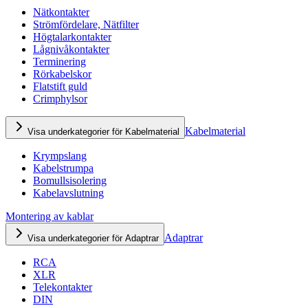
Nätkontakter
Strömfördelare, Nätfilter
Högtalarkontakter
Lågnivåkontakter
Terminering
Rörkabelskor
Flatstift guld
Crimphylsor
Kabelmaterial
Visa underkategorier för Kabelmaterial
Krympslang
Kabelstrumpa
Bomullsisolering
Kabelavslutning
Montering av kablar
Adaptrar
Visa underkategorier för Adaptrar
RCA
XLR
Telekontakter
DIN