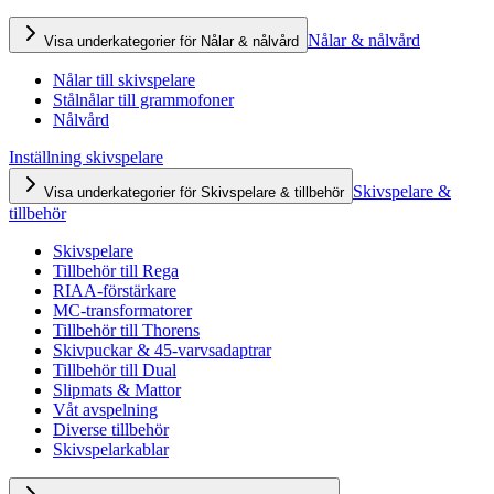
Nålar & nålvård
Visa underkategorier för Nålar & nålvård
Nålar till skivspelare
Stålnålar till grammofoner
Nålvård
Inställning skivspelare
Skivspelare &
Visa underkategorier för Skivspelare & tillbehör
tillbehör
Skivspelare
Tillbehör till Rega
RIAA-förstärkare
MC-transformatorer
Tillbehör till Thorens
Skivpuckar & 45-varvsadaptrar
Tillbehör till Dual
Slipmats & Mattor
Våt avspelning
Diverse tillbehör
Skivspelarkablar