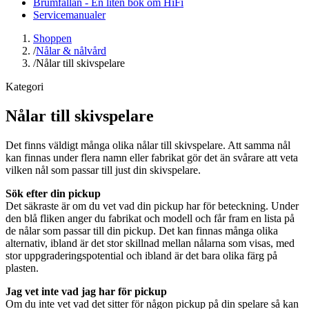
Brumfällan - En liten bok om HiFi
Servicemanualer
Shoppen
/
Nålar & nålvård
/
Nålar till skivspelare
Kategori
Nålar till skivspelare
Det finns väldigt många olika nålar till skivspelare. Att samma nål
kan finnas under flera namn eller fabrikat gör det än svårare att veta
vilken nål som passar till just din skivspelare.
Sök efter din pickup
Det säkraste är om du vet vad din pickup har för beteckning. Under
den blå fliken anger du fabrikat och modell och får fram en lista på
de nålar som passar till din pickup. Det kan finnas många olika
alternativ, ibland är det stor skillnad mellan nålarna som visas, med
stor uppgraderingspotential och ibland är det bara olika färg på
plasten.
Jag vet inte vad jag har för pickup
Om du inte vet vad det sitter för någon pickup på din spelare så kan