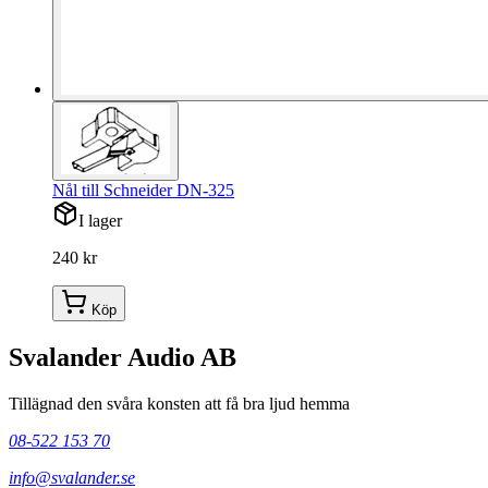
Nål till Schneider DN-325
I lager
240 kr
Köp
Svalander Audio AB
Tillägnad den svåra konsten att få bra ljud hemma
08-522 153 70
info@svalander.se