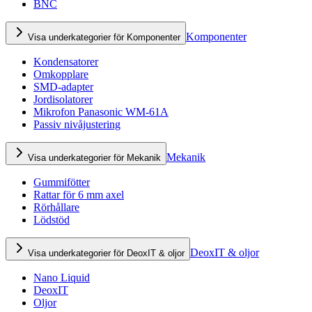
BNC
Komponenter
Visa underkategorier för Komponenter
Kondensatorer
Omkopplare
SMD-adapter
Jordisolatorer
Mikrofon Panasonic WM-61A
Passiv nivåjustering
Mekanik
Visa underkategorier för Mekanik
Gummifötter
Rattar för 6 mm axel
Rörhållare
Lödstöd
DeoxIT & oljor
Visa underkategorier för DeoxIT & oljor
Nano Liquid
DeoxIT
Oljor