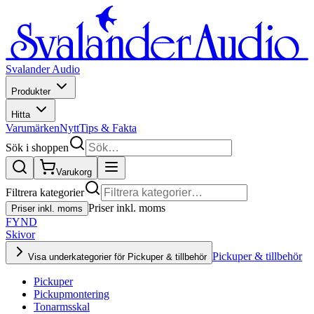
Svalander Audio
Produkter
Hitta
Varumärken
Nytt
Tips & Fakta
Sök i shoppen
Varukorg
Filtrera kategorier
Priser inkl. moms
Priser inkl. moms
FYND
Skivor
Pickuper & tillbehör
Visa underkategorier för Pickuper & tillbehör
Pickuper
Pickupmontering
Tonarmsskal