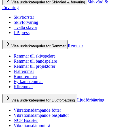
Skivvård &
Visa underkategorier för Skivvård & förvaring
förvaring
Skivborstar
Skivförvaring
Tvätta skivor
LP-press
Remmar
Visa underkategorier för Remmar
Remmar till skivspelare
Remmar till bandspelare
Remmar till projektorer
Flatremmar
Rundremmar
Fyrkantsremmar
Kilremmar
Ljudförbättring
Visa underkategorier för Ljudförbättring
Vibrationsdämpande fötter
Vibrationsdämpande basplattor
NCF Booster
Vibrationsdämpning