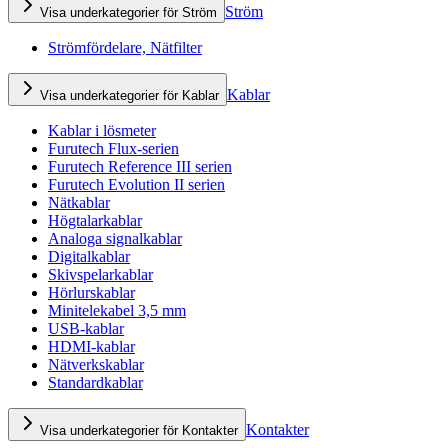
Ström
Visa underkategorier för Ström
Strömfördelare, Nätfilter
Kablar
Visa underkategorier för Kablar
Kablar i lösmeter
Furutech Flux-serien
Furutech Reference III serien
Furutech Evolution II serien
Nätkablar
Högtalarkablar
Analoga signalkablar
Digitalkablar
Skivspelarkablar
Hörlurskablar
Minitelekabel 3,5 mm
USB-kablar
HDMI-kablar
Nätverkskablar
Standardkablar
Kontakter
Visa underkategorier för Kontakter