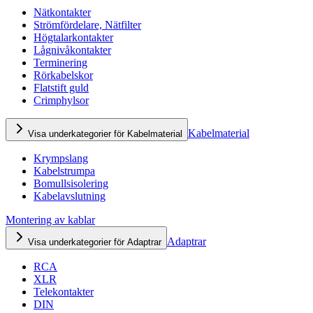
Nätkontakter
Strömfördelare, Nätfilter
Högtalarkontakter
Lågnivåkontakter
Terminering
Rörkabelskor
Flatstift guld
Crimphylsor
Kabelmaterial
Visa underkategorier för Kabelmaterial
Krympslang
Kabelstrumpa
Bomullsisolering
Kabelavslutning
Montering av kablar
Adaptrar
Visa underkategorier för Adaptrar
RCA
XLR
Telekontakter
DIN