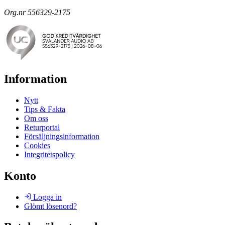
Org.nr 556329-2175
Information
Nytt
Tips & Fakta
Om oss
Returportal
Försäljningsinformation
Cookies
Integritetspolicy
Konto
Logga in
Glömt lösenord?