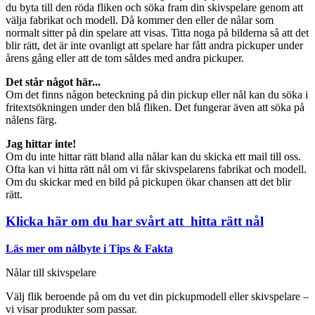
du byta till den röda fliken och söka fram din skivspelare genom att
välja fabrikat och modell. Då kommer den eller de nålar som
normalt sitter på din spelare att visas. Titta noga på bilderna så att det
blir rätt, det är inte ovanligt att spelare har fått andra pickuper under
årens gång eller att de tom såldes med andra pickuper.
Det står något här...
Om det finns någon beteckning på din pickup eller nål kan du söka i
fritextsökningen under den blå fliken. Det fungerar även att söka på
nålens färg.
Jag hittar inte!
Om du inte hittar rätt bland alla nålar kan du skicka ett mail till oss.
Ofta kan vi hitta rätt nål om vi får skivspelarens fabrikat och modell.
Om du skickar med en bild på pickupen ökar chansen att det blir
rätt.
Klicka här om du har svårt att hitta rätt nål
Läs mer om nålbyte i Tips & Fakta
Nålar till skivspelare
Välj flik beroende på om du vet din pickupmodell eller skivspelare –
vi visar produkter som passar.