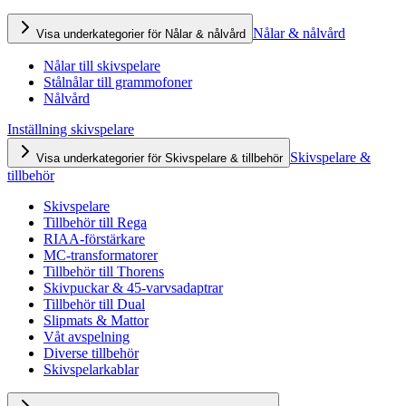
Nålar & nålvård
Visa underkategorier för Nålar & nålvård
Nålar till skivspelare
Stålnålar till grammofoner
Nålvård
Inställning skivspelare
Skivspelare &
Visa underkategorier för Skivspelare & tillbehör
tillbehör
Skivspelare
Tillbehör till Rega
RIAA-förstärkare
MC-transformatorer
Tillbehör till Thorens
Skivpuckar & 45-varvsadaptrar
Tillbehör till Dual
Slipmats & Mattor
Våt avspelning
Diverse tillbehör
Skivspelarkablar