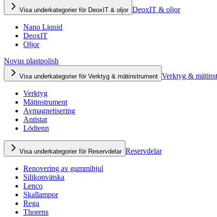
DeoxIT & oljor
Visa underkategorier för DeoxIT & oljor
Nano Liquid
DeoxIT
Oljor
Novus plastpolish
Verktyg & mätins
Visa underkategorier för Verktyg & mätinstrument
Verktyg
Mätinstrument
Avmagnetisering
Antistat
Lödtenn
Reservdelar
Visa underkategorier för Reservdelar
Renovering av gummihjul
Silikonvätska
Lenco
Skallampor
Rega
Thorens