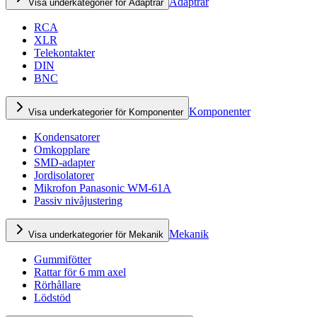
Adaptrar
Visa underkategorier för Adaptrar
RCA
XLR
Telekontakter
DIN
BNC
Komponenter
Visa underkategorier för Komponenter
Kondensatorer
Omkopplare
SMD-adapter
Jordisolatorer
Mikrofon Panasonic WM-61A
Passiv nivåjustering
Mekanik
Visa underkategorier för Mekanik
Gummifötter
Rattar för 6 mm axel
Rörhållare
Lödstöd