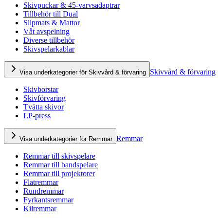
Skivpuckar & 45-varvsadaptrar
Tillbehör till Dual
Slipmats & Mattor
Våt avspelning
Diverse tillbehör
Skivspelarkablar
Skivvård & förvaring
Visa underkategorier för Skivvård & förvaring
Skivborstar
Skivförvaring
Tvätta skivor
LP-press
Remmar
Visa underkategorier för Remmar
Remmar till skivspelare
Remmar till bandspelare
Remmar till projektorer
Flatremmar
Rundremmar
Fyrkantsremmar
Kilremmar