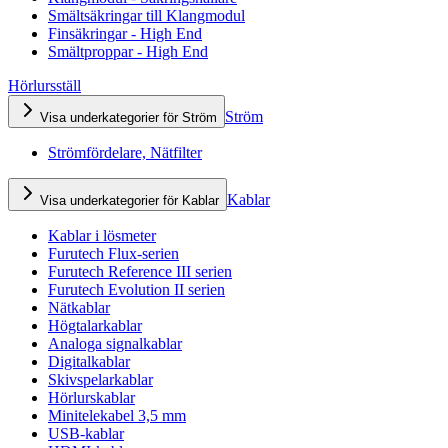
Smältsäkringar till Klangmodul
Finsäkringar - High End
Smältproppar - High End
Hörlursställ
Ström
Visa underkategorier för Ström
Strömfördelare, Nätfilter
Kablar
Visa underkategorier för Kablar
Kablar i lösmeter
Furutech Flux-serien
Furutech Reference III serien
Furutech Evolution II serien
Nätkablar
Högtalarkablar
Analoga signalkablar
Digitalkablar
Skivspelarkablar
Hörlurskablar
Minitelekabel 3,5 mm
USB-kablar