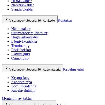
HDMI-kablar
Nätverkskablar
Standardkablar
Kontakter
Visa underkategorier för Kontakter
Nätkontakter
Strömfördelare, Nätfilter
Högtalarkontakter
Lågnivåkontakter
Terminering
Rörkabelskor
Flatstift guld
Crimphylsor
Kabelmaterial
Visa underkategorier för Kabelmaterial
Krympslang
Kabelstrumpa
Bomullsisolering
Kabelavslutning
Montering av kablar