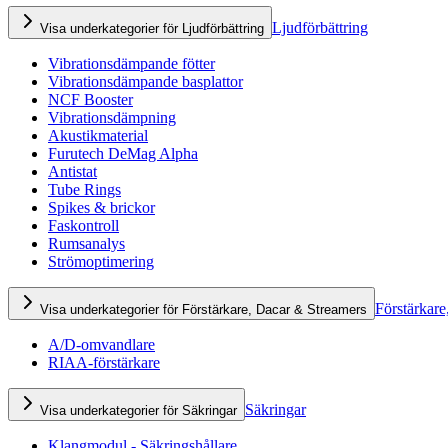
Ljudförbättring
Visa underkategorier för Ljudförbättring
Vibrationsdämpande fötter
Vibrationsdämpande basplattor
NCF Booster
Vibrationsdämpning
Akustikmaterial
Furutech DeMag Alpha
Antistat
Tube Rings
Spikes & brickor
Faskontroll
Rumsanalys
Strömoptimering
Förstärkare
Visa underkategorier för Förstärkare, Dacar & Streamers
A/D-omvandlare
RIAA-förstärkare
Säkringar
Visa underkategorier för Säkringar
Klangmodul - Säkringshållare