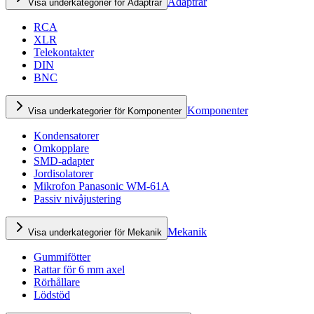
Adaptrar
Visa underkategorier för Adaptrar
RCA
XLR
Telekontakter
DIN
BNC
Komponenter
Visa underkategorier för Komponenter
Kondensatorer
Omkopplare
SMD-adapter
Jordisolatorer
Mikrofon Panasonic WM-61A
Passiv nivåjustering
Mekanik
Visa underkategorier för Mekanik
Gummifötter
Rattar för 6 mm axel
Rörhållare
Lödstöd