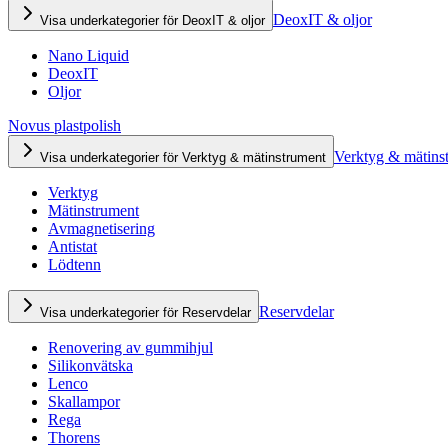
DeoxIT & oljor
Visa underkategorier för DeoxIT & oljor
Nano Liquid
DeoxIT
Oljor
Novus plastpolish
Verktyg & mätins
Visa underkategorier för Verktyg & mätinstrument
Verktyg
Mätinstrument
Avmagnetisering
Antistat
Lödtenn
Reservdelar
Visa underkategorier för Reservdelar
Renovering av gummihjul
Silikonvätska
Lenco
Skallampor
Rega
Thorens