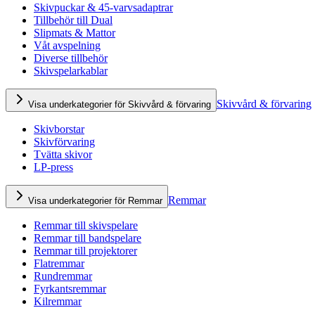
Skivpuckar & 45-varvsadaptrar
Tillbehör till Dual
Slipmats & Mattor
Våt avspelning
Diverse tillbehör
Skivspelarkablar
Skivvård & förvaring
Visa underkategorier för Skivvård & förvaring
Skivborstar
Skivförvaring
Tvätta skivor
LP-press
Remmar
Visa underkategorier för Remmar
Remmar till skivspelare
Remmar till bandspelare
Remmar till projektorer
Flatremmar
Rundremmar
Fyrkantsremmar
Kilremmar