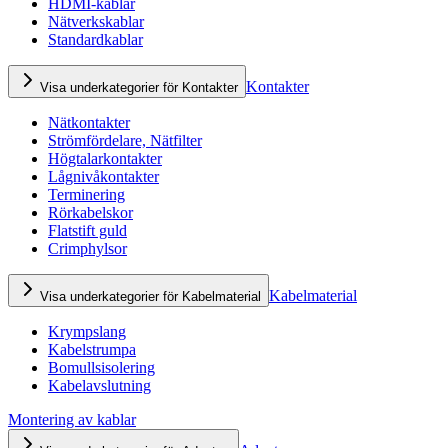
HDMI-kablar
Nätverkskablar
Standardkablar
Kontakter
Visa underkategorier för Kontakter
Nätkontakter
Strömfördelare, Nätfilter
Högtalarkontakter
Lågnivåkontakter
Terminering
Rörkabelskor
Flatstift guld
Crimphylsor
Kabelmaterial
Visa underkategorier för Kabelmaterial
Krympslang
Kabelstrumpa
Bomullsisolering
Kabelavslutning
Montering av kablar