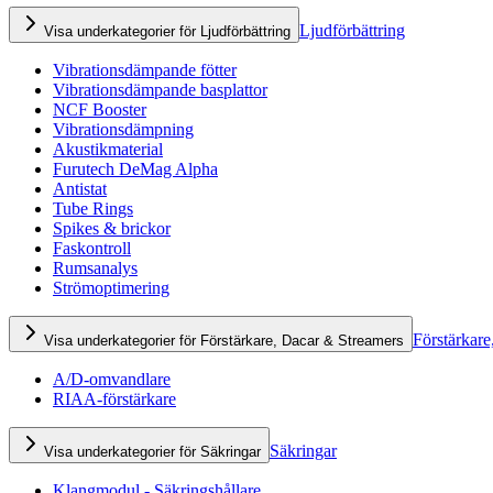
Ljudförbättring
Visa underkategorier för Ljudförbättring
Vibrationsdämpande fötter
Vibrationsdämpande basplattor
NCF Booster
Vibrationsdämpning
Akustikmaterial
Furutech DeMag Alpha
Antistat
Tube Rings
Spikes & brickor
Faskontroll
Rumsanalys
Strömoptimering
Förstärkare
Visa underkategorier för Förstärkare, Dacar & Streamers
A/D-omvandlare
RIAA-förstärkare
Säkringar
Visa underkategorier för Säkringar
Klangmodul - Säkringshållare