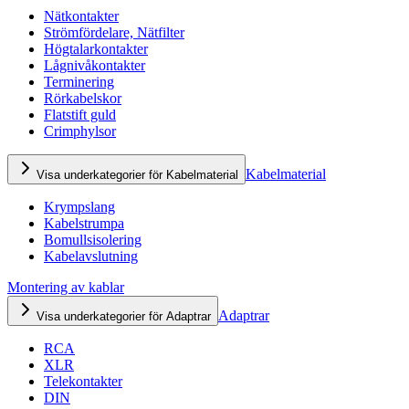
Nätkontakter
Strömfördelare, Nätfilter
Högtalarkontakter
Lågnivåkontakter
Terminering
Rörkabelskor
Flatstift guld
Crimphylsor
Kabelmaterial
Visa underkategorier för Kabelmaterial
Krympslang
Kabelstrumpa
Bomullsisolering
Kabelavslutning
Montering av kablar
Adaptrar
Visa underkategorier för Adaptrar
RCA
XLR
Telekontakter
DIN