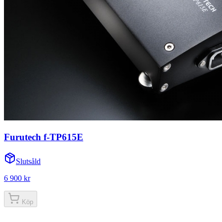
Furutech f-TP615E
Slutsåld
6 900 kr
Köp