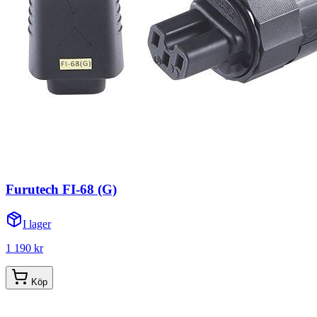
Furutech FI-68 (G)
I lager
1 190 kr
Köp