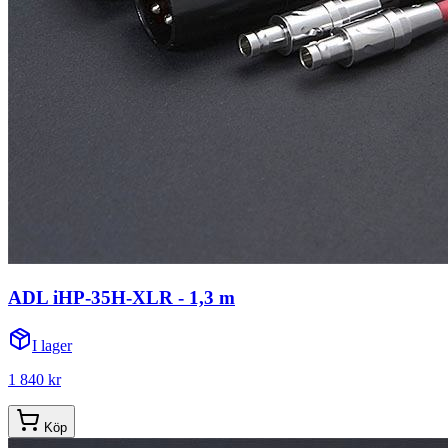
ADL iHP-35H-XLR - 1,3 m
I lager
1 840 kr
Köp