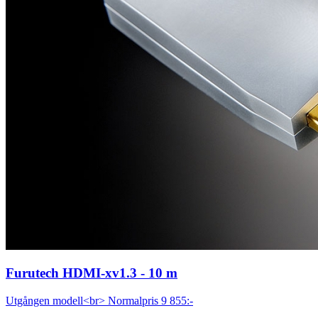
Furutech HDMI-xv1.3 - 10 m
Utgången modell<br> Normalpris 9 855:-