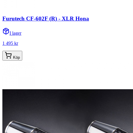
Furutech CF-602F (R) - XLR Hona
I lager
1 495 kr
Köp