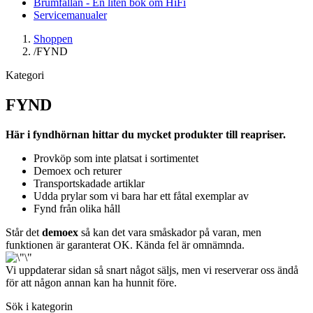
Brumfällan - En liten bok om HiFi
Servicemanualer
Shoppen
/
FYND
Kategori
FYND
Här i fyndhörnan hittar du mycket produkter till reapriser.
Provköp som inte platsat i sortimentet
Demoex och returer
Transportskadade artiklar
Udda prylar som vi bara har ett fåtal exemplar av
Fynd från olika håll
Står det
demoex
så kan det vara småskador på varan, men
funktionen är garanterat OK. Kända fel är omnämnda.
Vi uppdaterar sidan så snart något säljs, men vi reserverar oss ändå
för att någon annan kan ha hunnit före.
Sök i kategorin