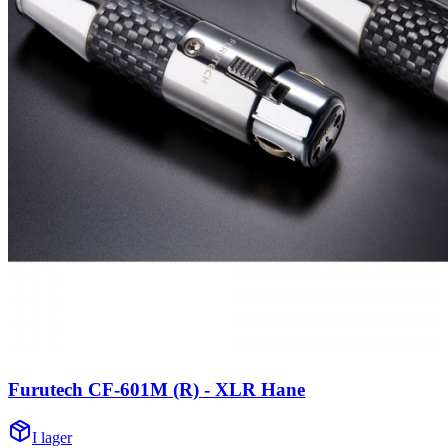
Furutech CF-601M (R) - XLR Hane
I lager