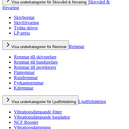
Skivvård &
Visa underkategorier för Skivvård & förvaring
förvaring
Skivborstar
Skivförvaring
Tvätta skivor
LP-press
Remmar
Visa underkategorier för Remmar
Remmar till skivspelare
Remmar till bandspelare
Remmar till projektorer
Flatremmar
Rundremmar
Fyrkantsremmar
Kilremmar
Ljudförbättring
Visa underkategorier för Ljudförbättring
Vibrationsdämpande fötter
Vibrationsdämpande basplattor
NCF Booster
Vibrationsdämpning