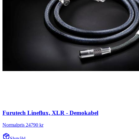
Furutech Lineflux, XLR - Demokabel
Normalpris 24790 kr
Slutsåld