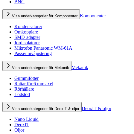
BNC
Komponenter
Visa underkategorier för Komponenter
Kondensatorer
Omkopplare
SMD-adapter
Jordisolatorer
Mikrofon Panasonic WM-61A
Passiv nivåjustering
Mekanik
Visa underkategorier för Mekanik
Gummifötter
Rattar för 6 mm axel
Rörhållare
Lödstöd
DeoxIT & oljor
Visa underkategorier för DeoxIT & oljor
Nano Liquid
DeoxIT
Oljor