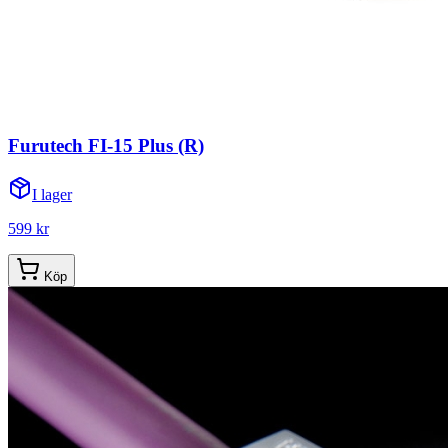
Furutech FI-15 Plus (R)
I lager
599 kr
Köp