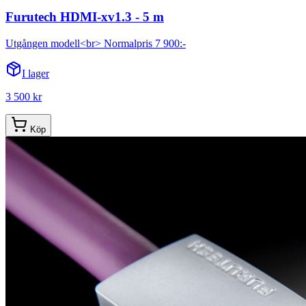
Furutech HDMI-xv1.3 - 5 m
Utgången modell<br> Normalpris 7 900:-
I lager
3 500 kr
Köp