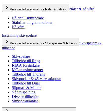
Nålar & nålvård
Visa underkategorier för Nålar & nålvård
Nålar till skivspelare
Stålnålar till grammofoner
Nålvård
Inställning skivspelare
Skivspelare &
Visa underkategorier för Skivspelare & tillbehör
tillbehör
Skivspelare
Tillbehör till Rega
RIAA-förstärkare
MC-transformatorer
Tillbehör till Thorens
Skivpuckar & 45-varvsadaptrar
Tillbehör till Dual
Slipmats & Mattor
Våt avspelning
Diverse tillbehör
Skivspelarkablar