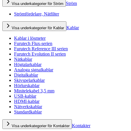
Ström
Visa underkategorier för Ström
Strömfördelare, Nätfilter
Kablar
Visa underkategorier för Kablar
Kablar i lösmeter
Furutech Flux-serien
Furutech Reference III serien
Furutech Evolution II serien
Nätkablar
Högtalarkablar
Analoga signalkablar
Digitalkablar
Skivspelarkablar
Hörlurskablar
Minitelekabel 3,5 mm
USB-kablar
HDMI-kablar
Nätverkskablar
Standardkablar
Kontakter
Visa underkategorier för Kontakter