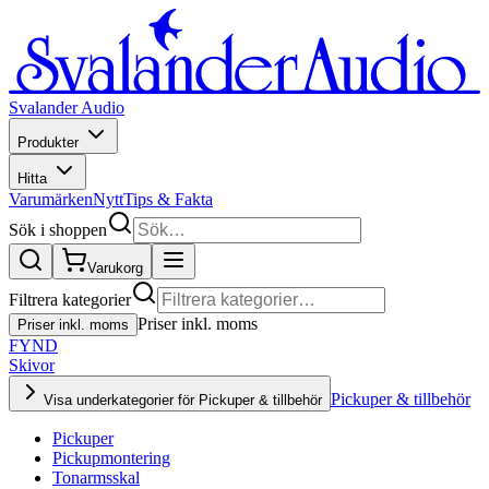
Svalander Audio
Produkter
Hitta
Varumärken
Nytt
Tips & Fakta
Sök i shoppen
Varukorg
Filtrera kategorier
Priser inkl. moms
Priser inkl. moms
FYND
Skivor
Pickuper & tillbehör
Visa underkategorier för Pickuper & tillbehör
Pickuper
Pickupmontering
Tonarmsskal