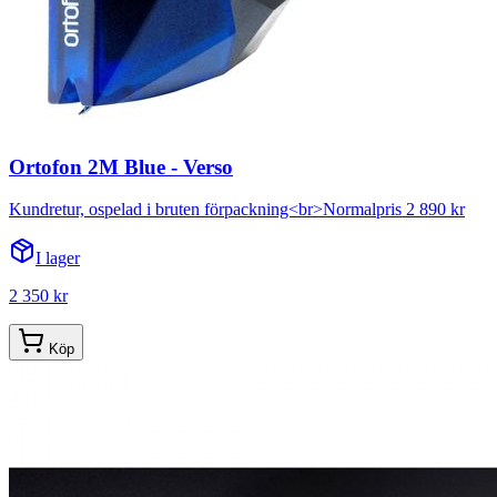
Ortofon 2M Blue - Verso
Kundretur, ospelad i bruten förpackning<br>Normalpris 2 890 kr
I lager
2 350 kr
Köp