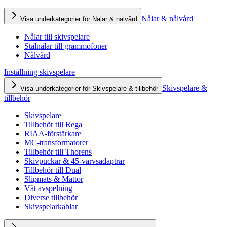
Nålar & nålvård
Visa underkategorier för Nålar & nålvård
Nålar till skivspelare
Stålnålar till grammofoner
Nålvård
Inställning skivspelare
Skivspelare &
Visa underkategorier för Skivspelare & tillbehör
tillbehör
Skivspelare
Tillbehör till Rega
RIAA-förstärkare
MC-transformatorer
Tillbehör till Thorens
Skivpuckar & 45-varvsadaptrar
Tillbehör till Dual
Slipmats & Mattor
Våt avspelning
Diverse tillbehör
Skivspelarkablar