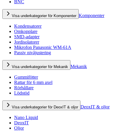
BNC
Komponenter
Visa underkategorier för Komponenter
Kondensatorer
Omkopplare
SMD-adapter
Jordisolatorer
Mikrofon Panasonic WM-61A
Passiv nivåjustering
Mekanik
Visa underkategorier för Mekanik
Gummifötter
Rattar för 6 mm axel
Rörhållare
Lödstöd
DeoxIT & oljor
Visa underkategorier för DeoxIT & oljor
Nano Liquid
DeoxIT
Oljor