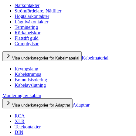
Nätkontakter
Strömfördelare, Nätfilter
Högtalarkontakter
Lågnivåkontakter
Terminering
Rörkabelskor
Flatstift guld
Crimphylsor
Kabelmaterial
Visa underkategorier för Kabelmaterial
Krympslang
Kabelstrumpa
Bomullsisolering
Kabelavslutning
Montering av kablar
Adaptrar
Visa underkategorier för Adaptrar
RCA
XLR
Telekontakter
DIN