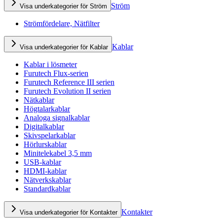
Ström
Visa underkategorier för Ström
Strömfördelare, Nätfilter
Kablar
Visa underkategorier för Kablar
Kablar i lösmeter
Furutech Flux-serien
Furutech Reference III serien
Furutech Evolution II serien
Nätkablar
Högtalarkablar
Analoga signalkablar
Digitalkablar
Skivspelarkablar
Hörlurskablar
Minitelekabel 3,5 mm
USB-kablar
HDMI-kablar
Nätverkskablar
Standardkablar
Kontakter
Visa underkategorier för Kontakter