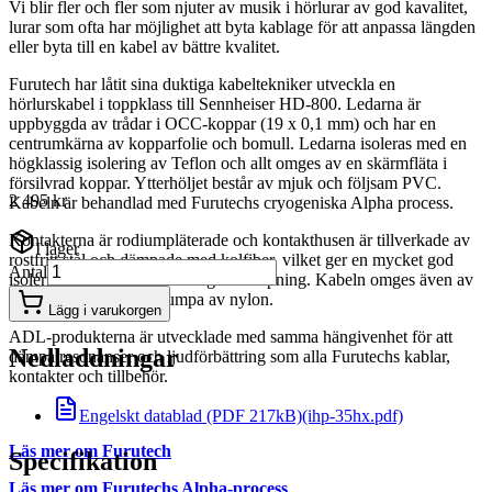
Vi blir fler och fler som njuter av musik i hörlurar av god kavalitet,
lurar som ofta har möjlighet att byta kablage för att anpassa längden
eller byta till en kabel av bättre kvalitet.
Furutech har låtit sina duktiga kabeltekniker utveckla en
hörlurskabel i toppklass till Sennheiser HD-800. Ledarna är
uppbyggda av trådar i OCC-koppar (19 x 0,1 mm) och har en
centrumkärna av kopparfolie och bomull. Ledarna isoleras med en
högklassig isolering av Teflon och allt omges av en skärmfläta i
försilvrad koppar. Ytterhöljet består av mjuk och följsam PVC.
2 495 kr
Kabeln är behandlad med Furutechs cryogeniska Alpha process.
Kontakterna är rodiumpläterade och kontakthusen är tillverkade av
I lager
rostfritt stål och dämpade med kolfiber, vilket ger en mycket god
Antal
isolering mot störningar och god dämpning. Kabeln omges även av
en dämpande, mjuk strumpa av nylon.
Lägg i varukorgen
ADL-produkterna är utvecklade med samma hängivenhet för att
Nedladdningar
dämpa resonanser och ljudförbättring som alla Furutechs kablar,
kontakter och tillbehör.
Engelskt datablad (PDF 217kB)
(ihp-35hx.pdf)
Läs mer om Furutech
Specifikation
Läs mer om Furutechs Alpha-process