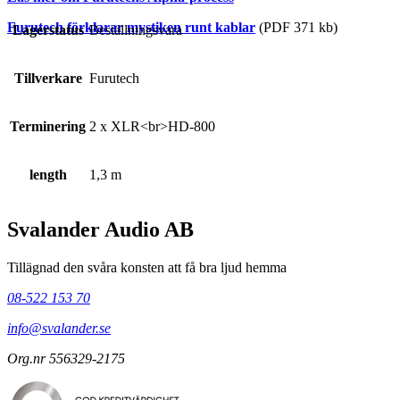
Furutech förklarar mystiken runt kablar
(PDF 371 kb)
Lagerstatus
Beställningsvara
Tillverkare
Furutech
Terminering
2 x XLR<br>HD-800
length
1,3 m
Svalander Audio AB
Tillägnad den svåra konsten att få bra ljud hemma
08-522 153 70
info@svalander.se
Org.nr 556329-2175