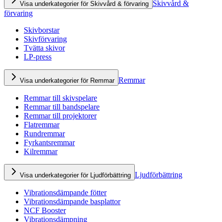
Skivvård &
Visa underkategorier för Skivvård & förvaring
förvaring
Skivborstar
Skivförvaring
Tvätta skivor
LP-press
Remmar
Visa underkategorier för Remmar
Remmar till skivspelare
Remmar till bandspelare
Remmar till projektorer
Flatremmar
Rundremmar
Fyrkantsremmar
Kilremmar
Ljudförbättring
Visa underkategorier för Ljudförbättring
Vibrationsdämpande fötter
Vibrationsdämpande basplattor
NCF Booster
Vibrationsdämpning