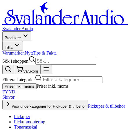
Svalander Audio
Produkter
Hitta
Varumärken
Nytt
Tips & Fakta
Sök i shoppen
Varukorg
Filtrera kategorier
Priser inkl. moms
Priser inkl. moms
FYND
Skivor
Pickuper & tillbehör
Visa underkategorier för Pickuper & tillbehör
Pickuper
Pickupmontering
Tonarmsskal