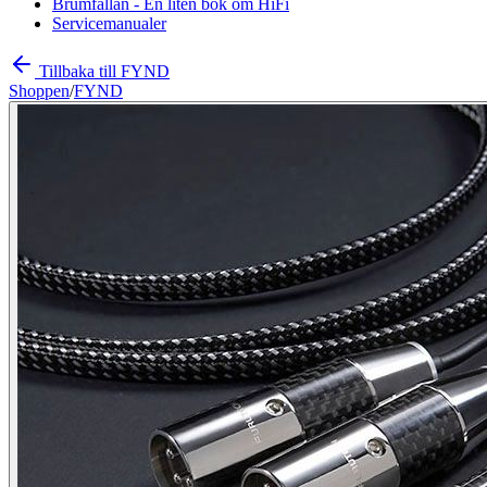
Brumfällan - En liten bok om HiFi
Servicemanualer
Tillbaka till FYND
Shoppen
/
FYND