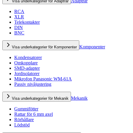
Adaptrar
Visa underkategorier för Adaptrar
RCA
XLR
Telekontakter
DIN
BNC
Komponenter
Visa underkategorier för Komponenter
Kondensatorer
Omkopplare
SMD-adapter
Jordisolatorer
Mikrofon Panasonic WM-61A
Passiv nivåjustering
Mekanik
Visa underkategorier för Mekanik
Gummifötter
Rattar för 6 mm axel
Rörhållare
Lödstöd