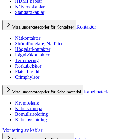
HDMI-kablar
Nätverkskablar
Standardkablar
Kontakter
Visa underkategorier för Kontakter
Nätkontakter
Strömfördelare, Nätfilter
Högtalarkontakter
Lågnivåkontakter
Terminering
Rörkabelskor
Flatstift guld
Crimphylsor
Kabelmaterial
Visa underkategorier för Kabelmaterial
Krympslang
Kabelstrumpa
Bomullsisolering
Kabelavslutning
Montering av kablar