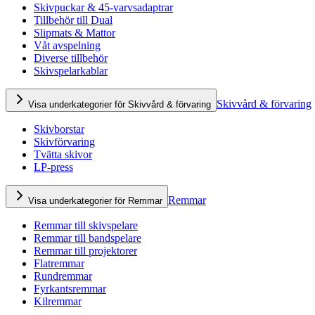
Skivpuckar & 45-varvsadaptrar
Tillbehör till Dual
Slipmats & Mattor
Våt avspelning
Diverse tillbehör
Skivspelarkablar
Skivvård & förvaring
Visa underkategorier för Skivvård & förvaring
Skivborstar
Skivförvaring
Tvätta skivor
LP-press
Remmar
Visa underkategorier för Remmar
Remmar till skivspelare
Remmar till bandspelare
Remmar till projektorer
Flatremmar
Rundremmar
Fyrkantsremmar
Kilremmar