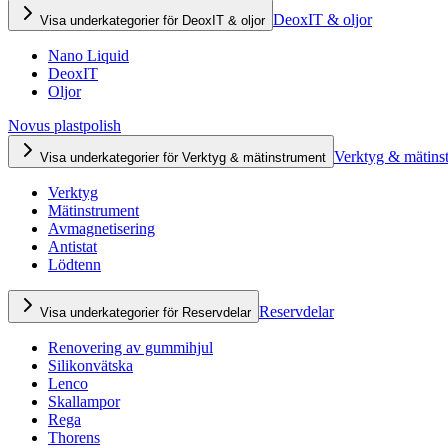
DeoxIT & oljor
Visa underkategorier för DeoxIT & oljor
Nano Liquid
DeoxIT
Oljor
Novus plastpolish
Verktyg & mätins
Visa underkategorier för Verktyg & mätinstrument
Verktyg
Mätinstrument
Avmagnetisering
Antistat
Lödtenn
Reservdelar
Visa underkategorier för Reservdelar
Renovering av gummihjul
Silikonvätska
Lenco
Skallampor
Rega
Thorens