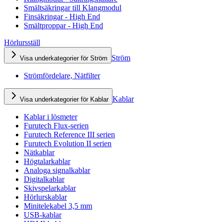
Smältsäkringar till Klangmodul
Finsäkringar - High End
Smältproppar - High End
Hörlursställ
Ström
Visa underkategorier för Ström
Strömfördelare, Nätfilter
Kablar
Visa underkategorier för Kablar
Kablar i lösmeter
Furutech Flux-serien
Furutech Reference III serien
Furutech Evolution II serien
Nätkablar
Högtalarkablar
Analoga signalkablar
Digitalkablar
Skivspelarkablar
Hörlurskablar
Minitelekabel 3,5 mm
USB-kablar