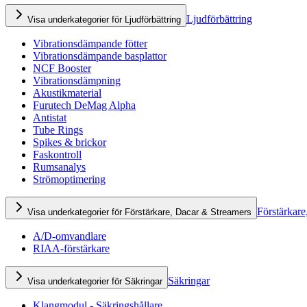
Ljudförbättring
Visa underkategorier för Ljudförbättring
Vibrationsdämpande fötter
Vibrationsdämpande basplattor
NCF Booster
Vibrationsdämpning
Akustikmaterial
Furutech DeMag Alpha
Antistat
Tube Rings
Spikes & brickor
Faskontroll
Rumsanalys
Strömoptimering
Förstärkare
Visa underkategorier för Förstärkare, Dacar & Streamers
A/D-omvandlare
RIAA-förstärkare
Säkringar
Visa underkategorier för Säkringar
Klangmodul - Säkringshållare