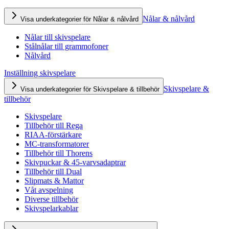
Nålar & nålvård
Visa underkategorier för Nålar & nålvård
Nålar till skivspelare
Stålnålar till grammofoner
Nålvård
Inställning skivspelare
Skivspelare &
Visa underkategorier för Skivspelare & tillbehör
tillbehör
Skivspelare
Tillbehör till Rega
RIAA-förstärkare
MC-transformatorer
Tillbehör till Thorens
Skivpuckar & 45-varvsadaptrar
Tillbehör till Dual
Slipmats & Mattor
Våt avspelning
Diverse tillbehör
Skivspelarkablar