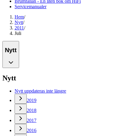
Brumfällan - En liten bok om HiFi
Servicemanualer
Hem
/
Nytt
/
2011
/
Juli
Nytt
Nytt
Nytt uppdateras inte längre
2019
2018
2017
2016