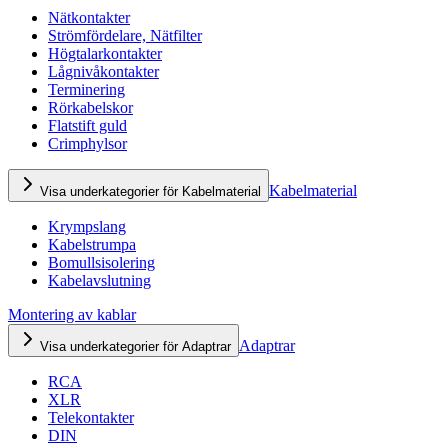
Nätkontakter
Strömfördelare, Nätfilter
Högtalarkontakter
Lågnivåkontakter
Terminering
Rörkabelskor
Flatstift guld
Crimphylsor
Kabelmaterial
Visa underkategorier för Kabelmaterial
Krympslang
Kabelstrumpa
Bomullsisolering
Kabelavslutning
Montering av kablar
Adaptrar
Visa underkategorier för Adaptrar
RCA
XLR
Telekontakter
DIN