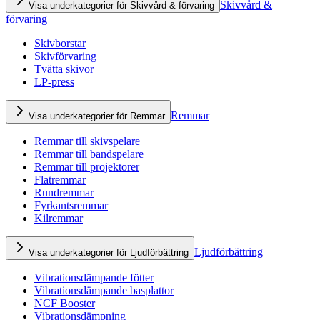
Skivvård &
Visa underkategorier för Skivvård & förvaring
förvaring
Skivborstar
Skivförvaring
Tvätta skivor
LP-press
Remmar
Visa underkategorier för Remmar
Remmar till skivspelare
Remmar till bandspelare
Remmar till projektorer
Flatremmar
Rundremmar
Fyrkantsremmar
Kilremmar
Ljudförbättring
Visa underkategorier för Ljudförbättring
Vibrationsdämpande fötter
Vibrationsdämpande basplattor
NCF Booster
Vibrationsdämpning