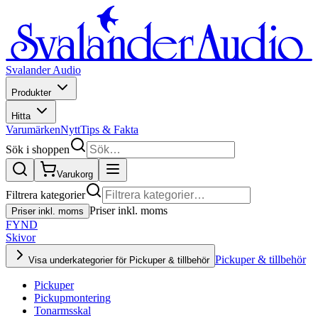
Svalander Audio
Produkter
Hitta
Varumärken
Nytt
Tips & Fakta
Sök i shoppen
Varukorg
Filtrera kategorier
Priser inkl. moms
Priser inkl. moms
FYND
Skivor
Pickuper & tillbehör
Visa underkategorier för Pickuper & tillbehör
Pickuper
Pickupmontering
Tonarmsskal