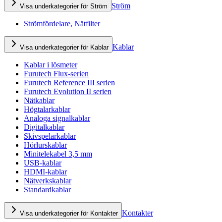
Ström
Visa underkategorier för Ström
Strömfördelare, Nätfilter
Kablar
Visa underkategorier för Kablar
Kablar i lösmeter
Furutech Flux-serien
Furutech Reference III serien
Furutech Evolution II serien
Nätkablar
Högtalarkablar
Analoga signalkablar
Digitalkablar
Skivspelarkablar
Hörlurskablar
Minitelekabel 3,5 mm
USB-kablar
HDMI-kablar
Nätverkskablar
Standardkablar
Kontakter
Visa underkategorier för Kontakter