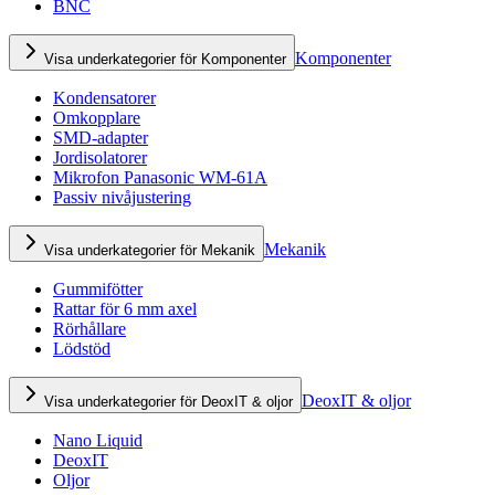
BNC
Komponenter
Visa underkategorier för Komponenter
Kondensatorer
Omkopplare
SMD-adapter
Jordisolatorer
Mikrofon Panasonic WM-61A
Passiv nivåjustering
Mekanik
Visa underkategorier för Mekanik
Gummifötter
Rattar för 6 mm axel
Rörhållare
Lödstöd
DeoxIT & oljor
Visa underkategorier för DeoxIT & oljor
Nano Liquid
DeoxIT
Oljor