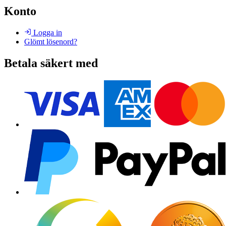
Konto
Logga in
Glömt lösenord?
Betala säkert med