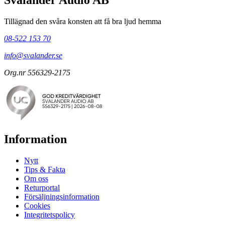
Svalander Audio AB
Tillägnad den svåra konsten att få bra ljud hemma
08-522 153 70
info@svalander.se
Org.nr 556329-2175
Information
Nytt
Tips & Fakta
Om oss
Returportal
Försäljningsinformation
Cookies
Integritetspolicy