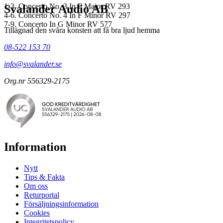
1-3. Concerto No. 3 In F Major RV 293
Svalander Audio AB
4-6. Concerto No. 4 In F Minor RV 297
7-9. Concerto In G Minor RV 577
Tillägnad den svåra konsten att få bra ljud hemma
08-522 153 70
info@svalander.se
Org.nr 556329-2175
Information
Nytt
Tips & Fakta
Om oss
Returportal
Försäljningsinformation
Cookies
Integritetspolicy