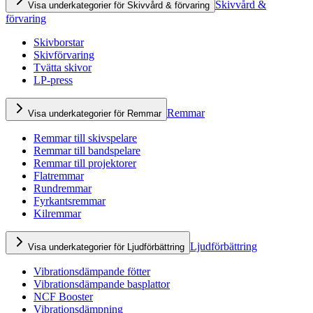
Skivvård &
Visa underkategorier för Skivvård & förvaring
förvaring
Skivborstar
Skivförvaring
Tvätta skivor
LP-press
Remmar
Visa underkategorier för Remmar
Remmar till skivspelare
Remmar till bandspelare
Remmar till projektorer
Flatremmar
Rundremmar
Fyrkantsremmar
Kilremmar
Ljudförbättring
Visa underkategorier för Ljudförbättring
Vibrationsdämpande fötter
Vibrationsdämpande basplattor
NCF Booster
Vibrationsdämpning