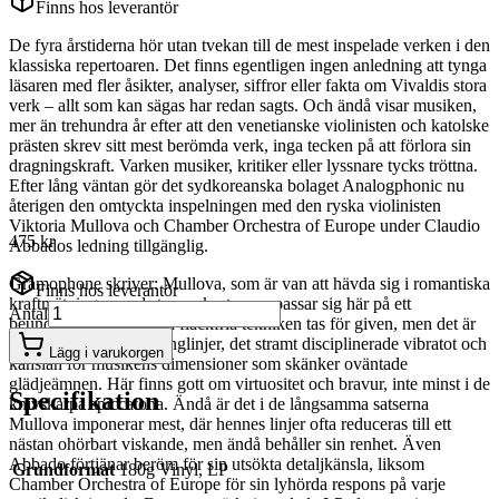
Finns hos leverantör
De fyra årstiderna hör utan tvekan till de mest inspelade verken i den
klassiska repertoaren. Det finns egentligen ingen anledning att tynga
läsaren med fler åsikter, analyser, siffror eller fakta om Vivaldis stora
verk – allt som kan sägas har redan sagts. Och ändå visar musiken,
mer än trehundra år efter att den venetianske violinisten och katolske
prästen skrev sitt mest berömda verk, inga tecken på att förlora sin
dragningskraft. Varken musiker, kritiker eller lyssnare tycks tröttna.
Efter lång väntan gör det sydkoreanska bolaget Analogphonic nu
återigen den omtyckta inspelningen med den ryska violinisten
Viktoria Mullova och Chamber Orchestra of Europe under Claudio
475 kr
Abbados ledning tillgänglig.
Gramophone skriver: Mullova, som är van att hävda sig i romantiska
Finns hos leverantör
kraftmätningar med stora orkestrar, anpassar sig här på ett
Antal
beundransvärt sätt. Den fläckfria tekniken tas för given, men det är
hennes finmejslade klanglinjer, det stramt disciplinerade vibratot och
Lägg i varukorgen
känslan för musikens dimensioner som skänker oväntade
glädjeämnen. Här finns gott om virtuositet och bravur, inte minst i de
Specifikation
knivskarpa spiccatona. Ändå är det i de långsamma satserna
Mullova imponerar mest, där hennes linjer ofta reduceras till ett
nästan ohörbart viskande, men ändå behåller sin renhet. Även
Abbado förtjänar beröm för sin utsökta detaljkänsla, liksom
Grundformat
180g Vinyl, LP
Chamber Orchestra of Europe för sin lyhörda respons på varje