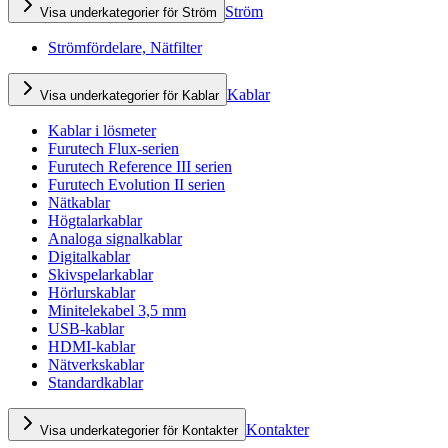
Ström
Visa underkategorier för Ström
Strömfördelare, Nätfilter
Kablar
Visa underkategorier för Kablar
Kablar i lösmeter
Furutech Flux-serien
Furutech Reference III serien
Furutech Evolution II serien
Nätkablar
Högtalarkablar
Analoga signalkablar
Digitalkablar
Skivspelarkablar
Hörlurskablar
Minitelekabel 3,5 mm
USB-kablar
HDMI-kablar
Nätverkskablar
Standardkablar
Kontakter
Visa underkategorier för Kontakter