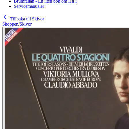
Brumfällan - En liten bok om HiFi
Servicemanualer
Tillbaka till Skivor
Shoppen
/
Skivor