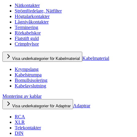
Nätkontakter
Strömfördelare, Nätfilter
Högtalarkontakter
Lågnivåkontakter
Terminering
Rörkabelskor
Flatstift guld
Crimphylsor
Kabelmaterial
Visa underkategorier för Kabelmaterial
Krympslang
Kabelstrumpa
Bomullsisolering
Kabelavslutning
Montering av kablar
Adaptrar
Visa underkategorier för Adaptrar
RCA
XLR
Telekontakter
DIN