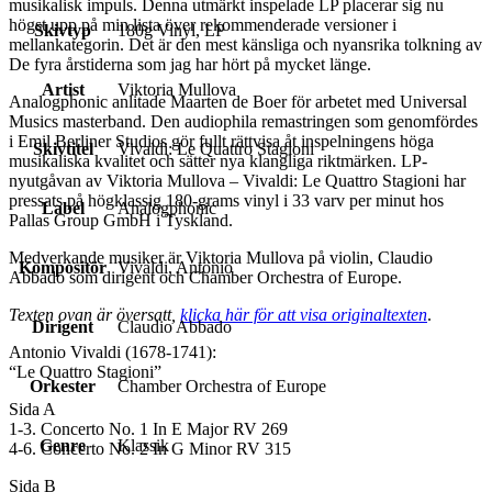
musikalisk impuls. Denna utmärkt inspelade LP placerar sig nu
högst upp på min lista över rekommenderade versioner i
Skivtyp
180g Vinyl, LP
mellankategorin. Det är den mest känsliga och nyansrika tolkning av
De fyra årstiderna som jag har hört på mycket länge.
Artist
Viktoria Mullova
Analogphonic anlitade Maarten de Boer för arbetet med Universal
Musics masterband. Den audiophila remastringen som genomfördes
i Emil Berliner Studios gör fullt rättvisa åt inspelningens höga
Skivtitel
Vivaldi: Le Quattro Stagioni
musikaliska kvalitet och sätter nya klangliga riktmärken. LP-
nyutgåvan av Viktoria Mullova – Vivaldi: Le Quattro Stagioni har
pressats på högklassig 180-grams vinyl i 33 varv per minut hos
Label
Analogphonic
Pallas Group GmbH i Tyskland.
Medverkande musiker är Viktoria Mullova på violin, Claudio
Kompositör
Vivaldi, Antonio
Abbado som dirigent och Chamber Orchestra of Europe.
Texten ovan är översatt,
klicka här för att visa originaltexten
.
Dirigent
Claudio Abbado
Antonio Vivaldi (1678-1741):
“Le Quattro Stagioni”
Orkester
Chamber Orchestra of Europe
Sida A
1-3. Concerto No. 1 In E Major RV 269
Genre
Klassik
4-6. Concerto No. 2 In G Minor RV 315
Sida B