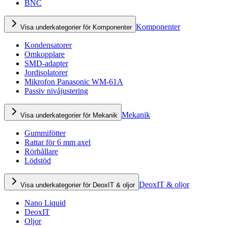
BNC
Komponenter
Visa underkategorier för Komponenter
Kondensatorer
Omkopplare
SMD-adapter
Jordisolatorer
Mikrofon Panasonic WM-61A
Passiv nivåjustering
Mekanik
Visa underkategorier för Mekanik
Gummifötter
Rattar för 6 mm axel
Rörhållare
Lödstöd
DeoxIT & oljor
Visa underkategorier för DeoxIT & oljor
Nano Liquid
DeoxIT
Oljor