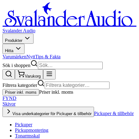
Svalander Audio
Produkter
Hitta
Varumärken
Nytt
Tips & Fakta
Sök i shoppen
Varukorg
Filtrera kategorier
Priser inkl. moms
Priser inkl. moms
FYND
Skivor
Pickuper & tillbehör
Visa underkategorier för Pickuper & tillbehör
Pickuper
Pickupmontering
Tonarmsskal