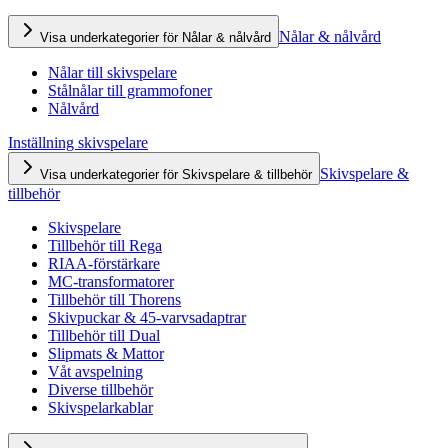
Nålar & nålvård
Visa underkategorier för Nålar & nålvård
Nålar till skivspelare
Stålnålar till grammofoner
Nålvård
Inställning skivspelare
Skivspelare &
Visa underkategorier för Skivspelare & tillbehör
tillbehör
Skivspelare
Tillbehör till Rega
RIAA-förstärkare
MC-transformatorer
Tillbehör till Thorens
Skivpuckar & 45-varvsadaptrar
Tillbehör till Dual
Slipmats & Mattor
Våt avspelning
Diverse tillbehör
Skivspelarkablar