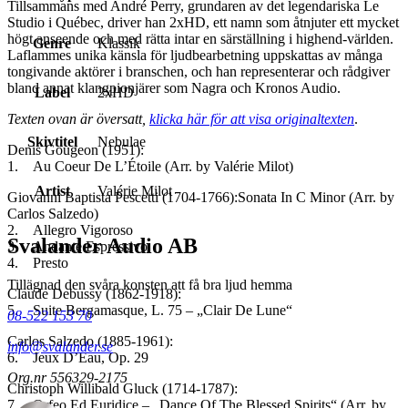
Tillsammans med André Perry, grundaren av det legendariska Le
Studio i Québec, driver han 2xHD, ett namn som åtnjuter ett mycket
högt anseende och med rätta intar en särställning i highend-världen.
Genre
Klassik
Laflammes unika känsla för ljudbearbetning uppskattas av många
tongivande aktörer i branschen, och han representerar och rådgiver
bland annat klangpionjärer som Nagra och Kronos Audio.
Label
2xHD
Texten ovan är översatt,
klicka här för att visa originaltexten
.
Skivtitel
Nebulae
Denis Gougeon (1951):
1. Au Coeur De L’Étoile (Arr. by Valérie Milot)
Artist
Valérie Milot
Giovanni Baptista Pescetti (1704-1766):Sonata In C Minor (Arr. by
Carlos Salzedo)
2. Allegro Vigoroso
Svalander Audio AB
3. Andante Espressivo
4. Presto
Tillägnad den svåra konsten att få bra ljud hemma
Claude Debussy (1862-1918):
5. Suite Bergamasque, L. 75 – „Clair De Lune“
08-522 153 70
Carlos Salzedo (1885-1961):
info@svalander.se
6. Jeux D’Eau, Op. 29
Org.nr 556329-2175
Christoph Willibald Gluck (1714-1787):
7. Orfeo Ed Euridice – „Dance Of The Blessed Spirits“ (Arr. by