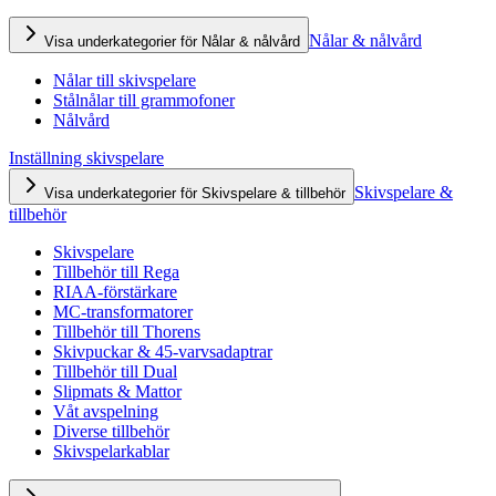
Nålar & nålvård
Visa underkategorier för Nålar & nålvård
Nålar till skivspelare
Stålnålar till grammofoner
Nålvård
Inställning skivspelare
Skivspelare &
Visa underkategorier för Skivspelare & tillbehör
tillbehör
Skivspelare
Tillbehör till Rega
RIAA-förstärkare
MC-transformatorer
Tillbehör till Thorens
Skivpuckar & 45-varvsadaptrar
Tillbehör till Dual
Slipmats & Mattor
Våt avspelning
Diverse tillbehör
Skivspelarkablar