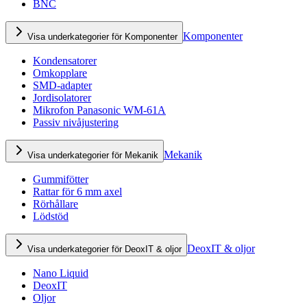
BNC
Komponenter
Visa underkategorier för Komponenter
Kondensatorer
Omkopplare
SMD-adapter
Jordisolatorer
Mikrofon Panasonic WM-61A
Passiv nivåjustering
Mekanik
Visa underkategorier för Mekanik
Gummifötter
Rattar för 6 mm axel
Rörhållare
Lödstöd
DeoxIT & oljor
Visa underkategorier för DeoxIT & oljor
Nano Liquid
DeoxIT
Oljor