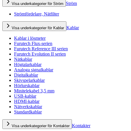
Ström
Visa underkategorier för Ström
Strömfördelare, Nätfilter
Kablar
Visa underkategorier för Kablar
Kablar i lösmeter
Furutech Flux-serien
Furutech Reference III serien
Furutech Evolution II serien
Nätkablar
Högtalarkablar
Analoga signalkablar
Digitalkablar
Skivspelarkablar
Hörlurskablar
Minitelekabel 3,5 mm
USB-kablar
HDMI-kablar
Nätverkskablar
Standardkablar
Kontakter
Visa underkategorier för Kontakter