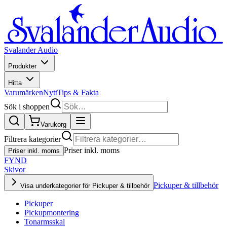
Svalander Audio
Produkter
Hitta
Varumärken
Nytt
Tips & Fakta
Sök i shoppen
Varukorg
Filtrera kategorier
Priser inkl. moms
Priser inkl. moms
FYND
Skivor
Pickuper & tillbehör
Visa underkategorier för Pickuper & tillbehör
Pickuper
Pickupmontering
Tonarmsskal