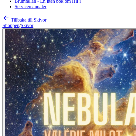
Brumfällan - En liten bok om HiFi
Servicemanualer
Tillbaka till Skivor
Shoppen
/
Skivor