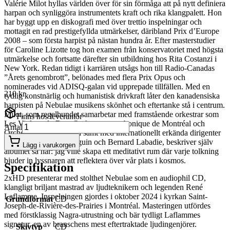
Valérie Milot hyllas världen över för sin förmåga att på nytt definiera
harpan och synliggöra instrumentets kraft och rika klangpalett. Hon
har byggt upp en diskografi med över trettio inspelningar och
mottagit en rad prestigefyllda utmärkelser, däribland Prix d’Europe
2008 – som första harpist på nästan hundra år. Efter masterstudier
för Caroline Lizotte tog hon examen från konservatoriet med högsta
utmärkelse och fortsatte därefter sin utbildning hos Rita Costanzi i
New York. Redan tidigt i karriären utsågs hon till Radio-Canadas
”Årets genombrott”, belönades med flera Prix Opus och
nominerades vid ADISQ-galan vid upprepade tillfällen. Med en
210 kr
tydlig konstnärlig och humanistisk drivkraft låter den kanadensiska
harpisten på Nebulae musikens skönhet och eftertanke stå i centrum.
Milot, som regelbundet samarbetar med framstående orkestrar som
Finns hos leverantör
Les Violons du Roy, Orchestre symphonique de Montréal och
Antal
Orchestre Métropolitain samt med internationellt erkända dirigenter
som Yannick Nézet-Séguin och Bernard Labadie, beskriver själv
Lägg i varukorgen
albumet så här: jag ville skapa ett meditativt rum där varje tolkning
bjuder in lyssnaren att reflektera över vår plats i kosmos.
Specifikation
2xHD presenterar med stolthet Nebulae som en audiophil CD,
klangligt briljant mastrad av ljudteknikern och legenden René
Laflamme. Inspelningen gjordes i oktober 2024 i kyrkan Saint-
Grundformat
CD
Joseph-de-Rivière-des-Prairies i Montréal. Masteringen utfördes
med förstklassig Nagra-utrustning och bär tydligt Laflammes
signatur, en av branschens mest eftertraktade ljudingenjörer.
Skivtyp
CD