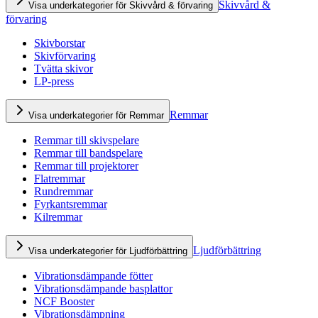
Skivvård &
Visa underkategorier för Skivvård & förvaring
förvaring
Skivborstar
Skivförvaring
Tvätta skivor
LP-press
Remmar
Visa underkategorier för Remmar
Remmar till skivspelare
Remmar till bandspelare
Remmar till projektorer
Flatremmar
Rundremmar
Fyrkantsremmar
Kilremmar
Ljudförbättring
Visa underkategorier för Ljudförbättring
Vibrationsdämpande fötter
Vibrationsdämpande basplattor
NCF Booster
Vibrationsdämpning