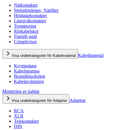
Nätkontakter
Strömfördelare, Nätfilter
Högtalarkontakter
Lågnivåkontakter
Terminering
Rörkabelskor
Flatstift guld
Crimphylsor
Kabelmaterial
Visa underkategorier för Kabelmaterial
Krympslang
Kabelstrumpa
Bomullsisolering
Kabelavslutning
Montering av kablar
Adaptrar
Visa underkategorier för Adaptrar
RCA
XLR
Telekontakter
DIN