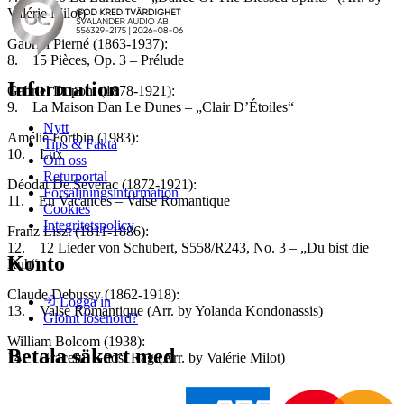
Valérie Milot)
Gabriel Pierné (1863-1937):
8. 15 Pièces, Op. 3 – Prélude
Information
Gabriel Dupont (1878-1921):
9. La Maison Dan Le Dunes – „Clair D’Étoiles“
Nytt
Amélie Fortbin (1983):
Tips & Fakta
10. Lux
Om oss
Returportal
Déodat De Sévérac (1872-1921):
Försäljningsinformation
11. En Vacances – Valse Romantique
Cookies
Integritetspolicy
Franz Liszt (1811-1886):
12. 12 Lieder von Schubert, S558/R243, No. 3 – „Du bist die
Konto
Ruh“
Claude Debussy (1862-1918):
Logga in
13. Valse Romantique (Arr. by Yolanda Kondonassis)
Glömt lösenord?
William Bolcom (1938):
Betala säkert med
14. Graceful Ghost Rag (Arr. by Valérie Milot)