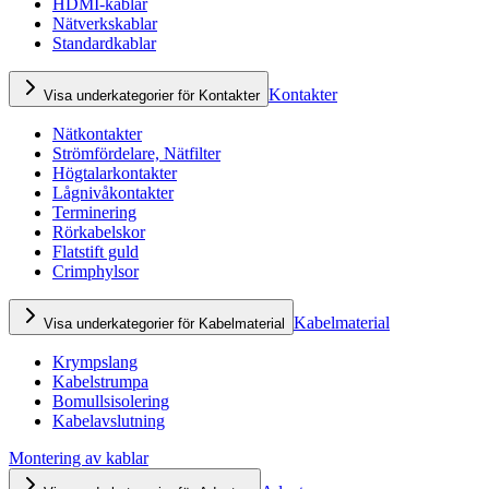
HDMI-kablar
Nätverkskablar
Standardkablar
Kontakter
Visa underkategorier för Kontakter
Nätkontakter
Strömfördelare, Nätfilter
Högtalarkontakter
Lågnivåkontakter
Terminering
Rörkabelskor
Flatstift guld
Crimphylsor
Kabelmaterial
Visa underkategorier för Kabelmaterial
Krympslang
Kabelstrumpa
Bomullsisolering
Kabelavslutning
Montering av kablar