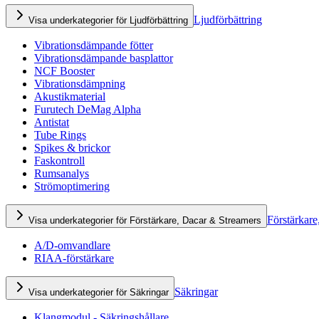
Ljudförbättring
Visa underkategorier för Ljudförbättring
Vibrationsdämpande fötter
Vibrationsdämpande basplattor
NCF Booster
Vibrationsdämpning
Akustikmaterial
Furutech DeMag Alpha
Antistat
Tube Rings
Spikes & brickor
Faskontroll
Rumsanalys
Strömoptimering
Förstärkare
Visa underkategorier för Förstärkare, Dacar & Streamers
A/D-omvandlare
RIAA-förstärkare
Säkringar
Visa underkategorier för Säkringar
Klangmodul - Säkringshållare