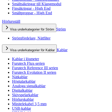
Smältsäkringar till Klangmodul
Finsäkringar - High End
Smältproppar - High End
Hörlursställ
Ström
Visa underkategorier för Ström
Strömfördelare, Nätfilter
Kablar
Visa underkategorier för Kablar
Kablar i lösmeter
Furutech Flux-serien
Furutech Reference III serien
Furutech Evolution II serien
Nätkablar
Högtalarkablar
Analoga signalkablar
Digitalkablar
Skivspelarkablar
Hörlurskablar
Minitelekabel 3,5 mm
USB-kablar