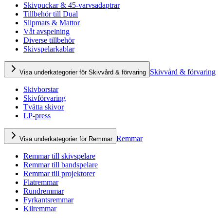
Skivpuckar & 45-varvsadaptrar
Tillbehör till Dual
Slipmats & Mattor
Våt avspelning
Diverse tillbehör
Skivspelarkablar
Skivvård & förvaring
Visa underkategorier för Skivvård & förvaring
Skivborstar
Skivförvaring
Tvätta skivor
LP-press
Remmar
Visa underkategorier för Remmar
Remmar till skivspelare
Remmar till bandspelare
Remmar till projektorer
Flatremmar
Rundremmar
Fyrkantsremmar
Kilremmar