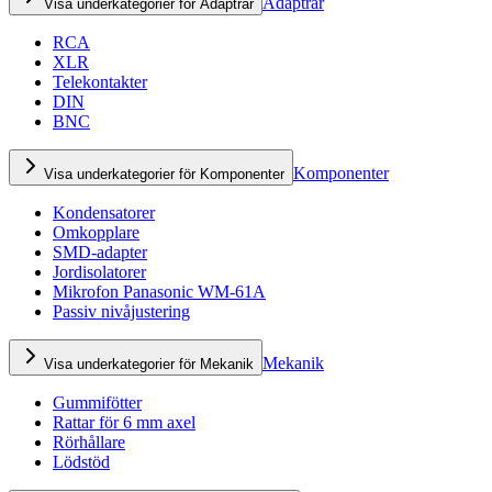
Adaptrar
Visa underkategorier för Adaptrar
RCA
XLR
Telekontakter
DIN
BNC
Komponenter
Visa underkategorier för Komponenter
Kondensatorer
Omkopplare
SMD-adapter
Jordisolatorer
Mikrofon Panasonic WM-61A
Passiv nivåjustering
Mekanik
Visa underkategorier för Mekanik
Gummifötter
Rattar för 6 mm axel
Rörhållare
Lödstöd