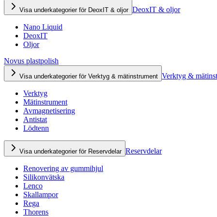
DeoxIT & oljor
Visa underkategorier för DeoxIT & oljor
Nano Liquid
DeoxIT
Oljor
Novus plastpolish
Verktyg & mätins
Visa underkategorier för Verktyg & mätinstrument
Verktyg
Mätinstrument
Avmagnetisering
Antistat
Lödtenn
Reservdelar
Visa underkategorier för Reservdelar
Renovering av gummihjul
Silikonvätska
Lenco
Skallampor
Rega
Thorens