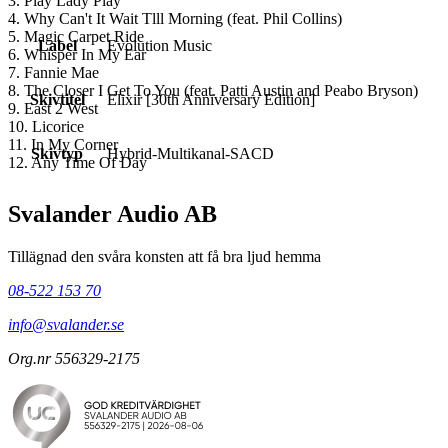
3. Play Lady Play
4. Why Can't It Wait Tlll Morning (feat. Phil Collins)
5. Magic Carpet Ride
Label
Evolution Music
6. Whisper In My Ear
7. Fannie Mae
8. The Closer I Get To You (feat. Patti Austin and Peabo Bryson)
Skivtitel
Elixir [30th Anniversary Edition]
9. East 2 West
10. Licorice
11. In My Corner
Skivtyp
Hybrid-Multikanal-SACD
12. Any Time Of Day
Svalander Audio AB
Tillägnad den svåra konsten att få bra ljud hemma
08-522 153 70
info@svalander.se
Org.nr 556329-2175