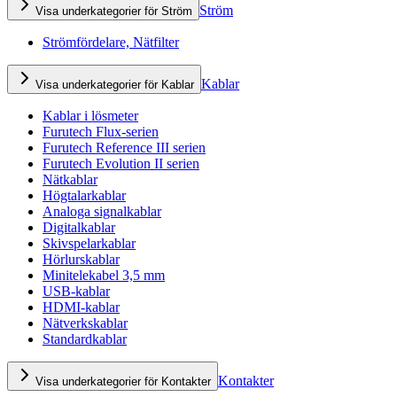
Ström
Visa underkategorier för Ström
Strömfördelare, Nätfilter
Kablar
Visa underkategorier för Kablar
Kablar i lösmeter
Furutech Flux-serien
Furutech Reference III serien
Furutech Evolution II serien
Nätkablar
Högtalarkablar
Analoga signalkablar
Digitalkablar
Skivspelarkablar
Hörlurskablar
Minitelekabel 3,5 mm
USB-kablar
HDMI-kablar
Nätverkskablar
Standardkablar
Kontakter
Visa underkategorier för Kontakter