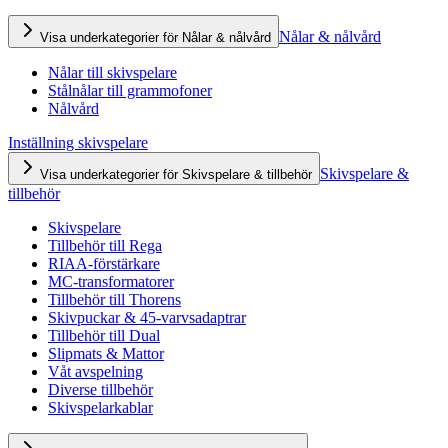
Nålar & nålvård
Visa underkategorier för Nålar & nålvård
Nålar till skivspelare
Stålnålar till grammofoner
Nålvård
Inställning skivspelare
Skivspelare &
Visa underkategorier för Skivspelare & tillbehör
tillbehör
Skivspelare
Tillbehör till Rega
RIAA-förstärkare
MC-transformatorer
Tillbehör till Thorens
Skivpuckar & 45-varvsadaptrar
Tillbehör till Dual
Slipmats & Mattor
Våt avspelning
Diverse tillbehör
Skivspelarkablar