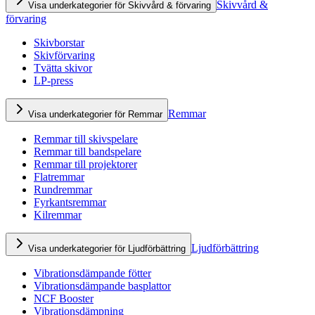
Skivvård &
Visa underkategorier för Skivvård & förvaring
förvaring
Skivborstar
Skivförvaring
Tvätta skivor
LP-press
Remmar
Visa underkategorier för Remmar
Remmar till skivspelare
Remmar till bandspelare
Remmar till projektorer
Flatremmar
Rundremmar
Fyrkantsremmar
Kilremmar
Ljudförbättring
Visa underkategorier för Ljudförbättring
Vibrationsdämpande fötter
Vibrationsdämpande basplattor
NCF Booster
Vibrationsdämpning