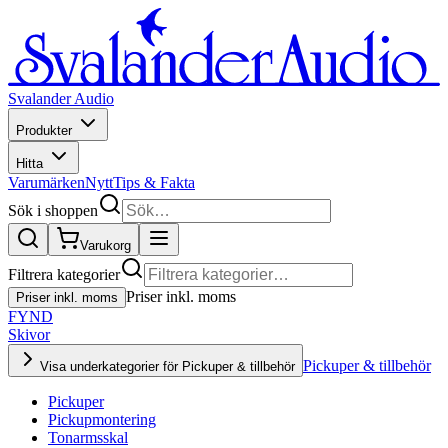
Svalander Audio
Produkter
Hitta
Varumärken
Nytt
Tips & Fakta
Sök i shoppen
Varukorg
Filtrera kategorier
Priser inkl. moms
Priser inkl. moms
FYND
Skivor
Pickuper & tillbehör
Visa underkategorier för Pickuper & tillbehör
Pickuper
Pickupmontering
Tonarmsskal