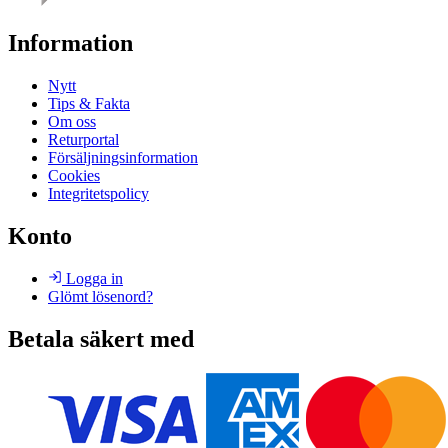
Information
Nytt
Tips & Fakta
Om oss
Returportal
Försäljningsinformation
Cookies
Integritetspolicy
Konto
Logga in
Glömt lösenord?
Betala säkert med