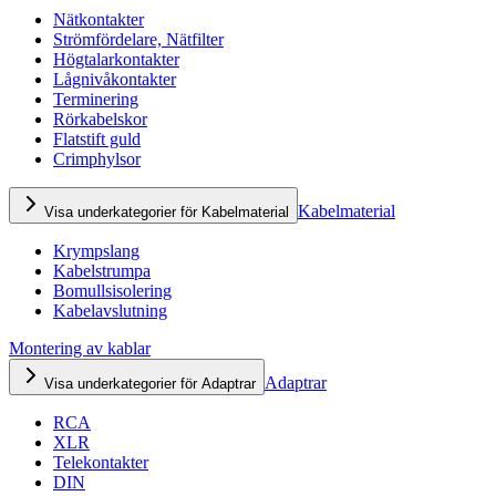
Nätkontakter
Strömfördelare, Nätfilter
Högtalarkontakter
Lågnivåkontakter
Terminering
Rörkabelskor
Flatstift guld
Crimphylsor
Kabelmaterial
Visa underkategorier för Kabelmaterial
Krympslang
Kabelstrumpa
Bomullsisolering
Kabelavslutning
Montering av kablar
Adaptrar
Visa underkategorier för Adaptrar
RCA
XLR
Telekontakter
DIN