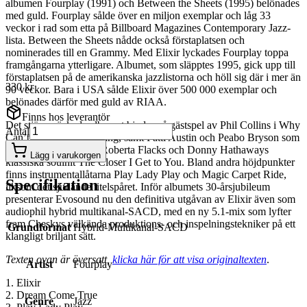
albumen Fourplay (1991) och Between the Sheets (1995) belönades
med guld. Fourplay sålde över en miljon exemplar och låg 33
veckor i rad som etta på Billboard Magazines Contemporary Jazz-
lista. Between the Sheets nådde också förstaplatsen och
nominerades till en Grammy. Med Elixir lyckades Fourplay toppa
framgångarna ytterligare. Albumet, som släpptes 1995, gick upp till
förstaplatsen på de amerikanska jazzlistorna och höll sig där i mer än
330 kr
90 veckor. Bara i USA sålde Elixir över 500 000 exemplar och
belönades därför med guld av RIAA.
Finns hos leverantör
Det stjärnspäckade albumet bjuder på gästspel av Phil Collins i Why
Antal
Can’t It Wait Till Morning, samt Patti Austin och Peabo Bryson som
gör en lysande duett i Roberta Flacks och Donny Hathaways
Lägg i varukorgen
klassiska soulhit The Closer I Get to You. Bland andra höjdpunkter
finns instrumentallåtarna Play Lady Play och Magic Carpet Ride,
Specifikation
liksom det sjudande titelspåret. Inför albumets 30-årsjubileum
presenterar Evosound nu den definitiva utgåvan av Elixir även som
audiophil hybrid multikanal-SACD, med en ny 5.1-mix som lyfter
fram Cheskys välkända produktions- och inspelningstekniker på ett
Grundformat
Hybrid-Multikanal-SACD
klangligt briljant sätt.
Texten ovan är översatt,
klicka här för att visa originaltexten
.
Artist
Fourplay
1. Elixir
2. Dream Come True
Genre
Jazz