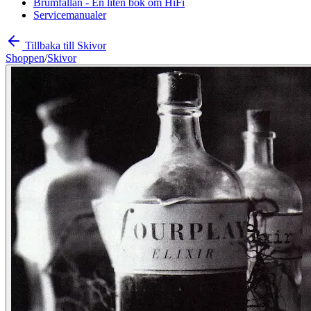
Brumfällan - En liten bok om HiFi
Servicemanualer
Tillbaka till Skivor
Shoppen
/
Skivor