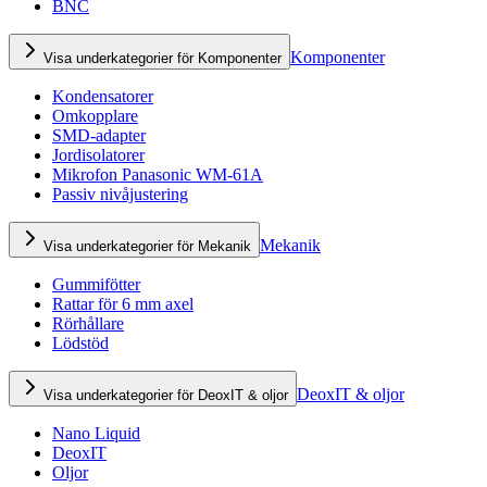
BNC
Komponenter
Visa underkategorier för Komponenter
Kondensatorer
Omkopplare
SMD-adapter
Jordisolatorer
Mikrofon Panasonic WM-61A
Passiv nivåjustering
Mekanik
Visa underkategorier för Mekanik
Gummifötter
Rattar för 6 mm axel
Rörhållare
Lödstöd
DeoxIT & oljor
Visa underkategorier för DeoxIT & oljor
Nano Liquid
DeoxIT
Oljor