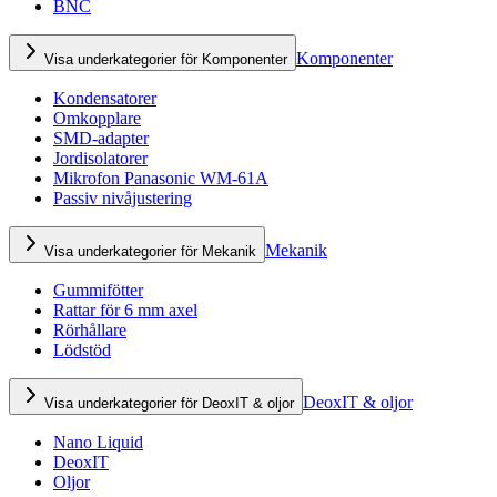
BNC
Komponenter
Visa underkategorier för Komponenter
Kondensatorer
Omkopplare
SMD-adapter
Jordisolatorer
Mikrofon Panasonic WM-61A
Passiv nivåjustering
Mekanik
Visa underkategorier för Mekanik
Gummifötter
Rattar för 6 mm axel
Rörhållare
Lödstöd
DeoxIT & oljor
Visa underkategorier för DeoxIT & oljor
Nano Liquid
DeoxIT
Oljor