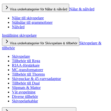
Nålar & nålvård
Visa underkategorier för Nålar & nålvård
Nålar till skivspelare
Stålnålar till grammofoner
Nålvård
Inställning skivspelare
Skivspelare &
Visa underkategorier för Skivspelare & tillbehör
tillbehör
Skivspelare
Tillbehör till Rega
RIAA-förstärkare
MC-transformatorer
Tillbehör till Thorens
Skivpuckar & 45-varvsadaptrar
Tillbehör till Dual
Slipmats & Mattor
Våt avspelning
Diverse tillbehör
Skivspelarkablar