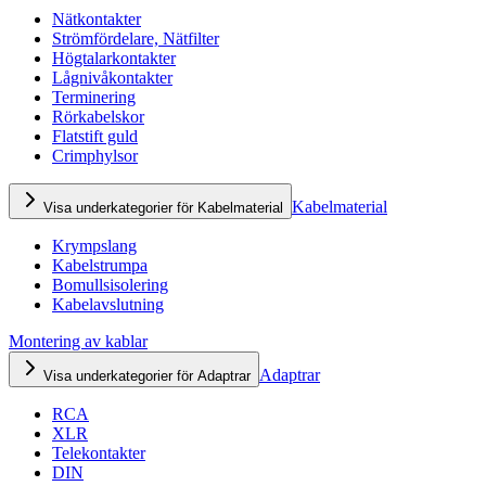
Nätkontakter
Strömfördelare, Nätfilter
Högtalarkontakter
Lågnivåkontakter
Terminering
Rörkabelskor
Flatstift guld
Crimphylsor
Kabelmaterial
Visa underkategorier för Kabelmaterial
Krympslang
Kabelstrumpa
Bomullsisolering
Kabelavslutning
Montering av kablar
Adaptrar
Visa underkategorier för Adaptrar
RCA
XLR
Telekontakter
DIN