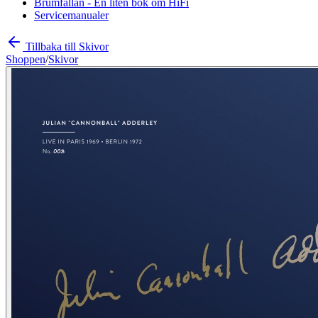
Brumfällan - En liten bok om HiFi
Servicemanualer
Tillbaka till Skivor
Shoppen
/
Skivor