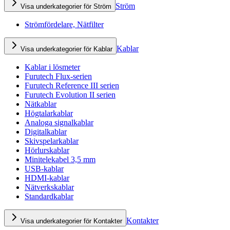
Ström
Visa underkategorier för Ström
Strömfördelare, Nätfilter
Kablar
Visa underkategorier för Kablar
Kablar i lösmeter
Furutech Flux-serien
Furutech Reference III serien
Furutech Evolution II serien
Nätkablar
Högtalarkablar
Analoga signalkablar
Digitalkablar
Skivspelarkablar
Hörlurskablar
Minitelekabel 3,5 mm
USB-kablar
HDMI-kablar
Nätverkskablar
Standardkablar
Kontakter
Visa underkategorier för Kontakter