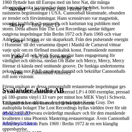
1960 flyttade han till Europa med sin bror Nat, där många
afroamerikanska jazzmusiker fann konstnärlig frihet, bortom
Skivtitel
Live in Paris 1969 - Berlin 1972
rasismens begränsningar i USA. Cannonball blomstrade, obunden
av trender och förväntningar. Hans scennärvaro var magnetisk,
soundet kraftfullt och sensuellt, och karisman tog publiken med
Skivtyp
180g Vinyl, LP
storm. Detta album från The Lost Recordings samlar tidigare
outgivna inspelningar från Berlin 1972 och Paris 1969 och visar
Adderley på höjden av sin skaparkraft. Från den pulserande energin
Genre
Jazz
i Hummin’ till det varsamma djupet i Manhã de Carnaval vittnar
varje spår om en förfinad musikalisk konst. Framstående nummer
som Walk Tall och Work Song speglar hans engagemang för
Label
The Lost Recordings
värdighet och rättvisa, medan Oh Babe och Mercy, Mercy, Mercy
förenar rå känsla med smittande groove. De funkiga undertonerna
pekar fram mot R&B-musikens framtid och bekräftar Cannonballs
Artist
Cannonball Adderley
roll som visionär.
Första utgåvan av dessa omsorgsfullt restaurerade inspelningar ges
Svalander Audio AB
ut som en strikt limiterad och numrerad LP i 4 000 exemplar, pressad
på 180-grams vinyl i 33 varv per minut hos MEK Vinyl i Schweiz.
Lacksnitten har utförts av den legendariske Kevin Gray. Det
Tillägnad den svåra konsten att få bra ljud hemma
audiophila bolaget The Lost Recordings hyllas världen över för sitt
arbete med att bevara ovärderligt musikarv och för den enastående
08-522 153 70
kvaliteten i sina Phoenix Mastering-restaureringar. Även Cannonball
info@svalander.se
Adderley – Live in Paris 1969 / Berlin 1972 är en ren klanglig
uppenbarelse.