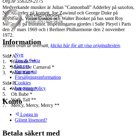
Org.nr 556329-2175
Medverkande musiker är Julian ”Cannonball” Adderley på saxofon,
Nat Adderley på kornett, Joe Zawinul och George Duke på
keyboards, Victor Gaskin och Walter Booker på bas samt Roy
McCurdy på trummor. Inspelningarna gjordes i Salle Pleyel i Paris
den 27 mars 1969 och i Berliner Philharmonie den 2 november
1972.
Information
Texten ovan är översatt,
klicka här för att visa originaltexten
.
Nytt
Sida A
Tips & Fakta
1. Hummin’ **
Om oss
2. Manhã De Carnaval *
Returportal
3. Walk Tall *
Försäljningsinformation
Cookies
Sida B
Integritetspolicy
4. Work Song *
5. Oh Babe *
6. Walk Tall **
Konto
7. Mercy, Mercy, Mercy **
Logga in
Glömt lösenord?
Betala säkert med