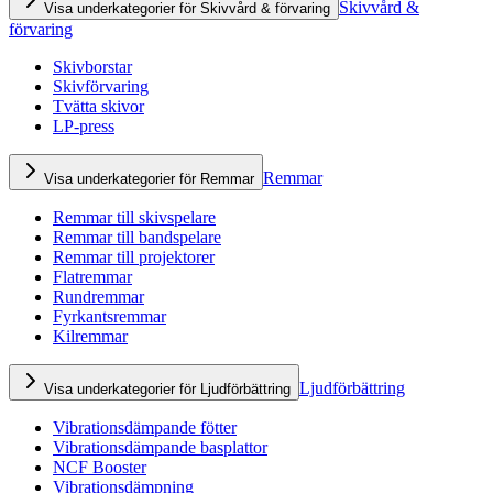
Skivvård &
Visa underkategorier för Skivvård & förvaring
förvaring
Skivborstar
Skivförvaring
Tvätta skivor
LP-press
Remmar
Visa underkategorier för Remmar
Remmar till skivspelare
Remmar till bandspelare
Remmar till projektorer
Flatremmar
Rundremmar
Fyrkantsremmar
Kilremmar
Ljudförbättring
Visa underkategorier för Ljudförbättring
Vibrationsdämpande fötter
Vibrationsdämpande basplattor
NCF Booster
Vibrationsdämpning