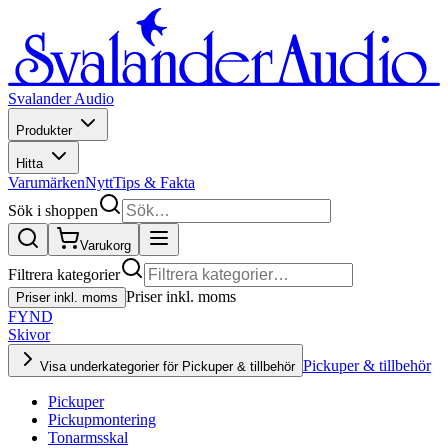
Svalander Audio
Produkter
Hitta
Varumärken
Nytt
Tips & Fakta
Sök i shoppen
Varukorg
Filtrera kategorier
Priser inkl. moms
Priser inkl. moms
FYND
Skivor
Pickuper & tillbehör
Visa underkategorier för Pickuper & tillbehör
Pickuper
Pickupmontering
Tonarmsskal