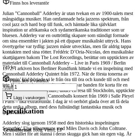
Finns hos leverantör
Julian ”Cannonball” Adderley är utan tvekan en av 1900-talets mest
mångsidiga musiker. Han omfamnade hela jazzens spektrum, från
cool jazz och hard bop till funk, och hämtade lika självklart
inspiration ur afrikanska och sydamerikanska traditioner som ur
bluesen. Adderley var en outtröttlig skapare som ständigt formade
om sina ensembler i jakten på ett djupare musikaliskt uttryck. Hans
övertygelse var tydlig: jazzen måste utvecklas, men får aldrig tappa
kontakten med sina rötter. Frédéric D’Oria-Nicolas, den musikaliske
skattjägaren bakom The Lost Recordings, berättar om upptäckten av
materialet till Cannonball Adderley – Live in Paris 1969 / Berlin
735 kr
1972: I arkiven hos Berliner Rundfunk hittade vi en inspelning med
Cannonball Adderley Quintet från 1972. När de första tonerna av
Hummin’ ljöd började vi le från öra till öra och kunde till och med
Finns hos leverantör
inte låta bli att dansa i studion. Tyvärr var banden för korta för en
Antal
utgivning. Först ett år senare, under en resa till Stockholm, upptäckte
vi ytterligare ett band – Cannonballs konsert från 1969 i Salle Pleyel
Lägg i varukorgen
i Paris – lika extraordinär. I dag är vi oerhört glada över att få dela
detta unika album, med dess fullständigt fantastiska musik och
Specifikation
ljudkvalitet.
Adderley slog igenom 1958 med den historiska inspelningen
Somethin’ Else tillsammans med Miles Davis och John Coltrane.
Grundformat
180g Vinyl, LP
Men i stället för att stanna i deras skugga gick han sin egen väg. År