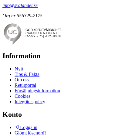
info@svalander.se
Org.nr 556329-2175
Information
Nytt
Tips & Fakta
Om oss
Returportal
Försäljningsinformation
Cookies
Integritetspolicy
Konto
Logga in
Glömt lösenord?