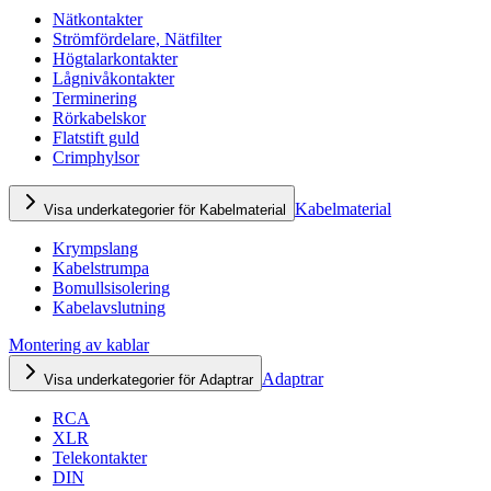
Nätkontakter
Strömfördelare, Nätfilter
Högtalarkontakter
Lågnivåkontakter
Terminering
Rörkabelskor
Flatstift guld
Crimphylsor
Kabelmaterial
Visa underkategorier för Kabelmaterial
Krympslang
Kabelstrumpa
Bomullsisolering
Kabelavslutning
Montering av kablar
Adaptrar
Visa underkategorier för Adaptrar
RCA
XLR
Telekontakter
DIN