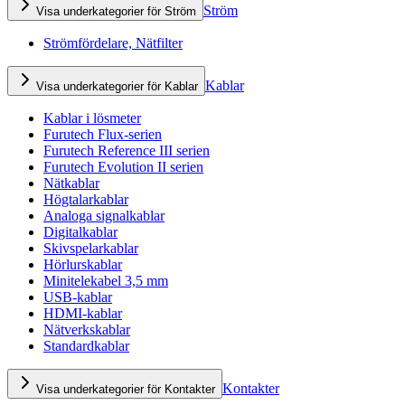
Ström
Visa underkategorier för Ström
Strömfördelare, Nätfilter
Kablar
Visa underkategorier för Kablar
Kablar i lösmeter
Furutech Flux-serien
Furutech Reference III serien
Furutech Evolution II serien
Nätkablar
Högtalarkablar
Analoga signalkablar
Digitalkablar
Skivspelarkablar
Hörlurskablar
Minitelekabel 3,5 mm
USB-kablar
HDMI-kablar
Nätverkskablar
Standardkablar
Kontakter
Visa underkategorier för Kontakter