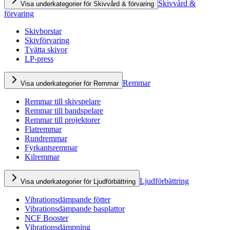
Skivvård &
Visa underkategorier för Skivvård & förvaring
förvaring
Skivborstar
Skivförvaring
Tvätta skivor
LP-press
Remmar
Visa underkategorier för Remmar
Remmar till skivspelare
Remmar till bandspelare
Remmar till projektorer
Flatremmar
Rundremmar
Fyrkantsremmar
Kilremmar
Ljudförbättring
Visa underkategorier för Ljudförbättring
Vibrationsdämpande fötter
Vibrationsdämpande basplattor
NCF Booster
Vibrationsdämpning