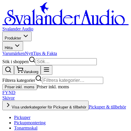
Svalander Audio
Produkter
Hitta
Varumärken
Nytt
Tips & Fakta
Sök i shoppen
Varukorg
Filtrera kategorier
Priser inkl. moms
Priser inkl. moms
FYND
Skivor
Pickuper & tillbehör
Visa underkategorier för Pickuper & tillbehör
Pickuper
Pickupmontering
Tonarmsskal