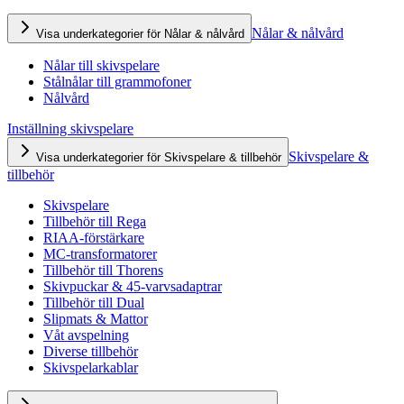
Nålar & nålvård
Visa underkategorier för Nålar & nålvård
Nålar till skivspelare
Stålnålar till grammofoner
Nålvård
Inställning skivspelare
Skivspelare &
Visa underkategorier för Skivspelare & tillbehör
tillbehör
Skivspelare
Tillbehör till Rega
RIAA-förstärkare
MC-transformatorer
Tillbehör till Thorens
Skivpuckar & 45-varvsadaptrar
Tillbehör till Dual
Slipmats & Mattor
Våt avspelning
Diverse tillbehör
Skivspelarkablar