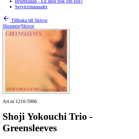
Brumfällan - En liten bok om HiFi
Servicemanualer
Tillbaka till Skivor
Shoppen
/
Skivor
Art.nr 1210-5906
Shoji Yokouchi Trio -
Greensleeves