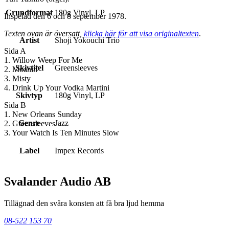
Grundformat
180g Vinyl, LP
Inspelad den 6 och 8 september 1978.
Texten ovan är översatt,
klicka här för att visa originaltexten
.
Artist
Shoji Yokouchi Trio
Sida A
1. Willow Weep For Me
Skivtitel
Greensleeves
2. Moanin'
3. Misty
4. Drink Up Your Vodka Martini
Skivtyp
180g Vinyl, LP
Sida B
1. New Orleans Sunday
Genre
Jazz
2. Greensleeves
3. Your Watch Is Ten Minutes Slow
Label
Impex Records
Svalander Audio AB
Tillägnad den svåra konsten att få bra ljud hemma
08-522 153 70