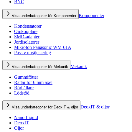
BNC
Komponenter
Visa underkategorier för Komponenter
Kondensatorer
Omkopplare
SMD-adapter
Jordisolatorer
Mikrofon Panasonic WM-61A
Passiv nivåjustering
Mekanik
Visa underkategorier för Mekanik
Gummifötter
Rattar för 6 mm axel
Rörhållare
Lödstöd
DeoxIT & oljor
Visa underkategorier för DeoxIT & oljor
Nano Liquid
DeoxIT
Oljor