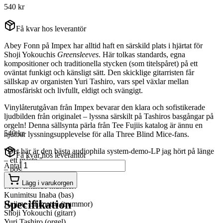
540 kr
Få kvar hos leverantör
Abey Fonn på Impex har alltid haft en särskild plats i hjärtat för
Shoji Yokouchis
Greensleeves
. Här tolkas standards, egna
kompositioner och traditionella stycken (som titelspåret) på ett
oväntat funkigt och känsligt sätt. Den skicklige gitarristen får
sällskap av organisten Yuri Tashiro, vars spel växlar mellan
atmosfäriskt och livfullt, eldigt och svängigt.
Vinylåterutgåvan från Impex bevarar den klara och sofistikerade
ljudbilden från originalet – lyssna särskilt på Tashiros basgångar på
orgeln! Denna sällsynta pärla från Tee Fujiis katalog är ännu en
540 kr
njutbar lyssningsupplevelse för alla Three Blind Mice-fans.
"Det här är den bästa audiophila system-demo-LP jag hört på länge
Få kvar hos leverantör
– ett måste."
Antal
– positive-feedback.com
Lägg i varukorgen
Medverkande musiker:
Kunimitsu Inaba (bas)
Specifikation
Hajime Ishimatsu (trummor)
Shoji Yokouchi (gitarr)
Yuri Tashiro (orgel).