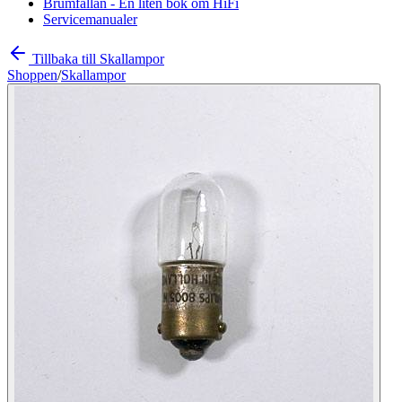
Brumfällan - En liten bok om HiFi
Servicemanualer
Tillbaka till Skallampor
Shoppen
/
Skallampor