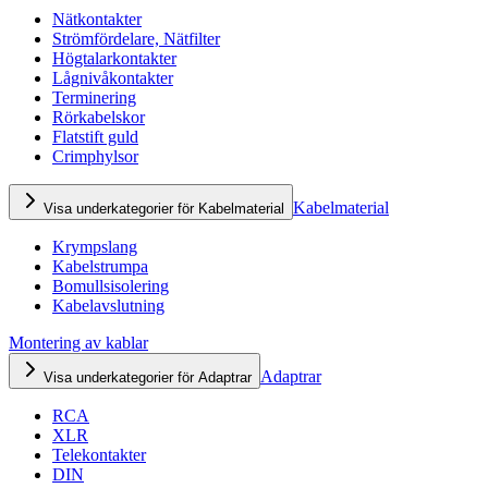
Nätkontakter
Strömfördelare, Nätfilter
Högtalarkontakter
Lågnivåkontakter
Terminering
Rörkabelskor
Flatstift guld
Crimphylsor
Kabelmaterial
Visa underkategorier för Kabelmaterial
Krympslang
Kabelstrumpa
Bomullsisolering
Kabelavslutning
Montering av kablar
Adaptrar
Visa underkategorier för Adaptrar
RCA
XLR
Telekontakter
DIN