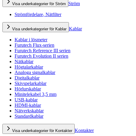
Ström
Visa underkategorier för Ström
Strömfördelare, Nätfilter
Kablar
Visa underkategorier för Kablar
Kablar i lösmeter
Furutech Flux-serien
Furutech Reference III serien
Furutech Evolution II serien
Nätkablar
Högtalarkablar
Analoga signalkablar
Digitalkablar
Skivspelarkablar
Hörlurskablar
Minitelekabel 3,5 mm
USB-kablar
HDMI-kablar
Nätverkskablar
Standardkablar
Kontakter
Visa underkategorier för Kontakter