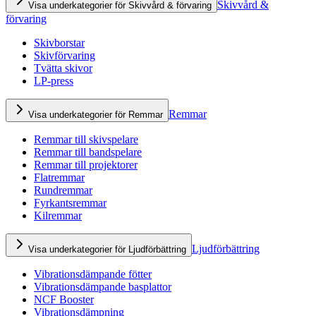
Skivvård &
Visa underkategorier för Skivvård & förvaring
förvaring
Skivborstar
Skivförvaring
Tvätta skivor
LP-press
Remmar
Visa underkategorier för Remmar
Remmar till skivspelare
Remmar till bandspelare
Remmar till projektorer
Flatremmar
Rundremmar
Fyrkantsremmar
Kilremmar
Ljudförbättring
Visa underkategorier för Ljudförbättring
Vibrationsdämpande fötter
Vibrationsdämpande basplattor
NCF Booster
Vibrationsdämpning