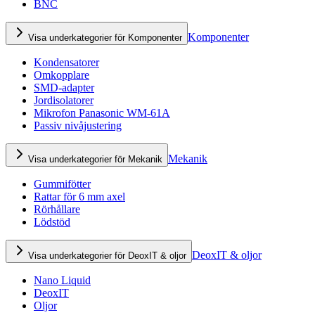
BNC
Komponenter
Visa underkategorier för Komponenter
Kondensatorer
Omkopplare
SMD-adapter
Jordisolatorer
Mikrofon Panasonic WM-61A
Passiv nivåjustering
Mekanik
Visa underkategorier för Mekanik
Gummifötter
Rattar för 6 mm axel
Rörhållare
Lödstöd
DeoxIT & oljor
Visa underkategorier för DeoxIT & oljor
Nano Liquid
DeoxIT
Oljor