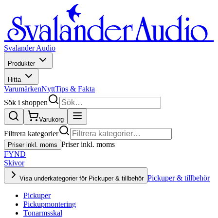
Svalander Audio
Produkter
Hitta
Varumärken
Nytt
Tips & Fakta
Sök i shoppen
Varukorg
Filtrera kategorier
Priser inkl. moms
Priser inkl. moms
FYND
Skivor
Pickuper & tillbehör
Visa underkategorier för Pickuper & tillbehör
Pickuper
Pickupmontering
Tonarmsskal