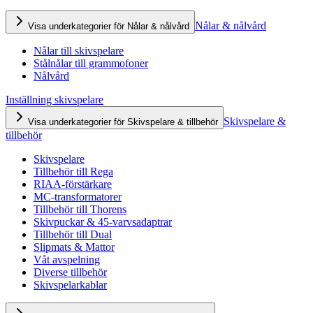
Nålar & nålvård
Visa underkategorier för Nålar & nålvård
Nålar till skivspelare
Stålnålar till grammofoner
Nålvård
Inställning skivspelare
Skivspelare &
Visa underkategorier för Skivspelare & tillbehör
tillbehör
Skivspelare
Tillbehör till Rega
RIAA-förstärkare
MC-transformatorer
Tillbehör till Thorens
Skivpuckar & 45-varvsadaptrar
Tillbehör till Dual
Slipmats & Mattor
Våt avspelning
Diverse tillbehör
Skivspelarkablar