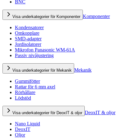
BNC
Komponenter
Visa underkategorier för Komponenter
Kondensatorer
Omkopplare
SMD-adapter
Jordisolatorer
Mikrofon Panasonic WM-61A
Passiv nivåjustering
Mekanik
Visa underkategorier för Mekanik
Gummifötter
Rattar för 6 mm axel
Rörhållare
Lödstöd
DeoxIT & oljor
Visa underkategorier för DeoxIT & oljor
Nano Liquid
DeoxIT
Oljor