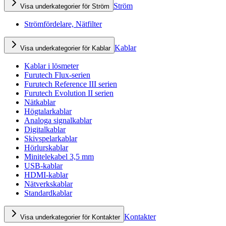
Ström
Visa underkategorier för Ström
Strömfördelare, Nätfilter
Kablar
Visa underkategorier för Kablar
Kablar i lösmeter
Furutech Flux-serien
Furutech Reference III serien
Furutech Evolution II serien
Nätkablar
Högtalarkablar
Analoga signalkablar
Digitalkablar
Skivspelarkablar
Hörlurskablar
Minitelekabel 3,5 mm
USB-kablar
HDMI-kablar
Nätverkskablar
Standardkablar
Kontakter
Visa underkategorier för Kontakter