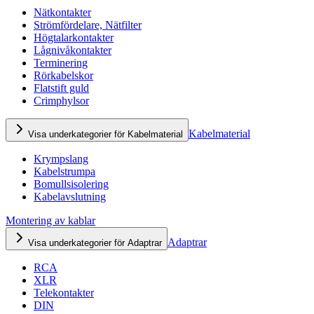
Nätkontakter
Strömfördelare, Nätfilter
Högtalarkontakter
Lågnivåkontakter
Terminering
Rörkabelskor
Flatstift guld
Crimphylsor
Kabelmaterial
Visa underkategorier för Kabelmaterial
Krympslang
Kabelstrumpa
Bomullsisolering
Kabelavslutning
Montering av kablar
Adaptrar
Visa underkategorier för Adaptrar
RCA
XLR
Telekontakter
DIN