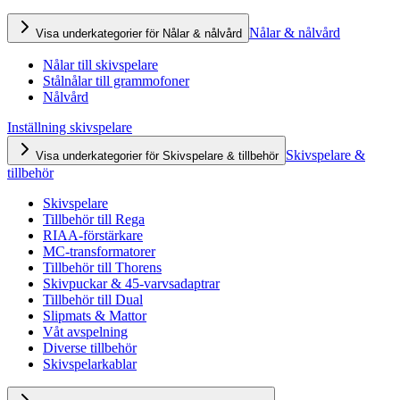
Nålar & nålvård
Visa underkategorier för Nålar & nålvård
Nålar till skivspelare
Stålnålar till grammofoner
Nålvård
Inställning skivspelare
Skivspelare &
Visa underkategorier för Skivspelare & tillbehör
tillbehör
Skivspelare
Tillbehör till Rega
RIAA-förstärkare
MC-transformatorer
Tillbehör till Thorens
Skivpuckar & 45-varvsadaptrar
Tillbehör till Dual
Slipmats & Mattor
Våt avspelning
Diverse tillbehör
Skivspelarkablar