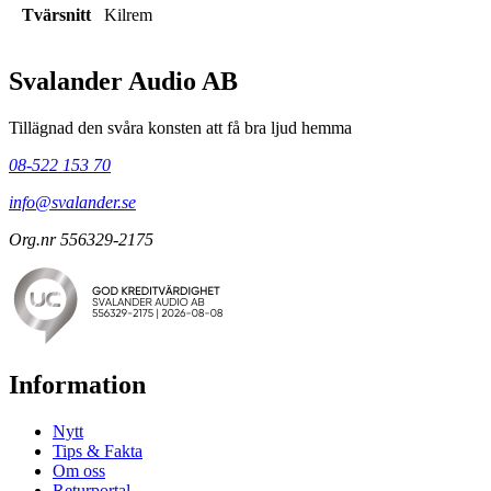
Tvärsnitt
Kilrem
Svalander Audio AB
Tillägnad den svåra konsten att få bra ljud hemma
08-522 153 70
info@svalander.se
Org.nr 556329-2175
Information
Nytt
Tips & Fakta
Om oss
Returportal