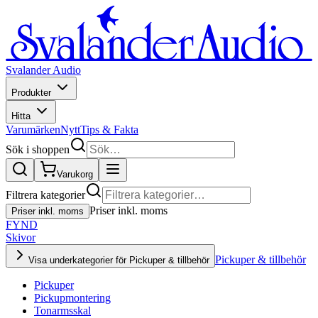
Svalander Audio
Produkter
Hitta
Varumärken
Nytt
Tips & Fakta
Sök i shoppen
Varukorg
Filtrera kategorier
Priser inkl. moms
Priser inkl. moms
FYND
Skivor
Pickuper & tillbehör
Visa underkategorier för Pickuper & tillbehör
Pickuper
Pickupmontering
Tonarmsskal