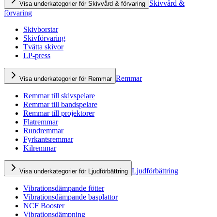
Skivvård &
Visa underkategorier för Skivvård & förvaring
förvaring
Skivborstar
Skivförvaring
Tvätta skivor
LP-press
Remmar
Visa underkategorier för Remmar
Remmar till skivspelare
Remmar till bandspelare
Remmar till projektorer
Flatremmar
Rundremmar
Fyrkantsremmar
Kilremmar
Ljudförbättring
Visa underkategorier för Ljudförbättring
Vibrationsdämpande fötter
Vibrationsdämpande basplattor
NCF Booster
Vibrationsdämpning