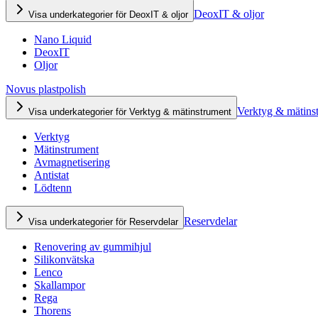
DeoxIT & oljor
Visa underkategorier för DeoxIT & oljor
Nano Liquid
DeoxIT
Oljor
Novus plastpolish
Verktyg & mätins
Visa underkategorier för Verktyg & mätinstrument
Verktyg
Mätinstrument
Avmagnetisering
Antistat
Lödtenn
Reservdelar
Visa underkategorier för Reservdelar
Renovering av gummihjul
Silikonvätska
Lenco
Skallampor
Rega
Thorens