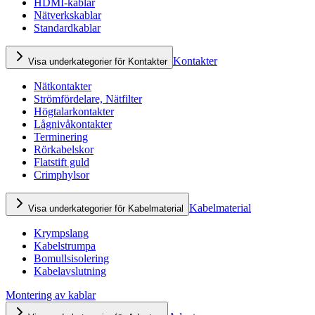
HDMI-kablar
Nätverkskablar
Standardkablar
Kontakter
Visa underkategorier för Kontakter
Nätkontakter
Strömfördelare, Nätfilter
Högtalarkontakter
Lågnivåkontakter
Terminering
Rörkabelskor
Flatstift guld
Crimphylsor
Kabelmaterial
Visa underkategorier för Kabelmaterial
Krympslang
Kabelstrumpa
Bomullsisolering
Kabelavslutning
Montering av kablar