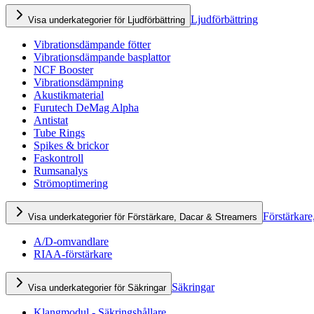
Ljudförbättring
Visa underkategorier för Ljudförbättring
Vibrationsdämpande fötter
Vibrationsdämpande basplattor
NCF Booster
Vibrationsdämpning
Akustikmaterial
Furutech DeMag Alpha
Antistat
Tube Rings
Spikes & brickor
Faskontroll
Rumsanalys
Strömoptimering
Förstärkare
Visa underkategorier för Förstärkare, Dacar & Streamers
A/D-omvandlare
RIAA-förstärkare
Säkringar
Visa underkategorier för Säkringar
Klangmodul - Säkringshållare