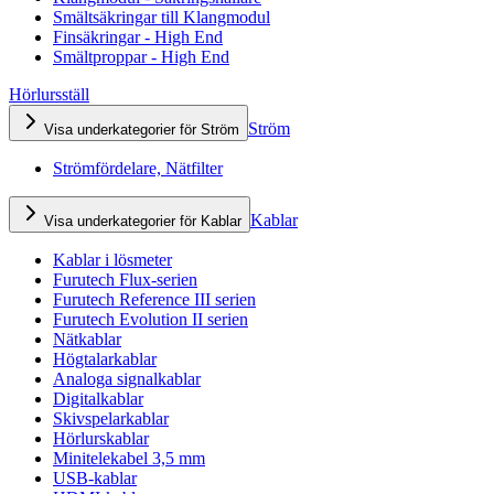
Smältsäkringar till Klangmodul
Finsäkringar - High End
Smältproppar - High End
Hörlursställ
Ström
Visa underkategorier för Ström
Strömfördelare, Nätfilter
Kablar
Visa underkategorier för Kablar
Kablar i lösmeter
Furutech Flux-serien
Furutech Reference III serien
Furutech Evolution II serien
Nätkablar
Högtalarkablar
Analoga signalkablar
Digitalkablar
Skivspelarkablar
Hörlurskablar
Minitelekabel 3,5 mm
USB-kablar