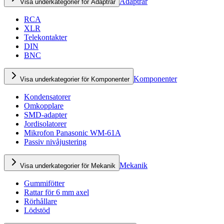
Adaptrar
Visa underkategorier för Adaptrar
RCA
XLR
Telekontakter
DIN
BNC
Komponenter
Visa underkategorier för Komponenter
Kondensatorer
Omkopplare
SMD-adapter
Jordisolatorer
Mikrofon Panasonic WM-61A
Passiv nivåjustering
Mekanik
Visa underkategorier för Mekanik
Gummifötter
Rattar för 6 mm axel
Rörhållare
Lödstöd