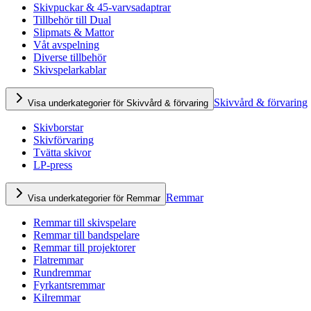
Skivpuckar & 45-varvsadaptrar
Tillbehör till Dual
Slipmats & Mattor
Våt avspelning
Diverse tillbehör
Skivspelarkablar
Skivvård & förvaring
Visa underkategorier för Skivvård & förvaring
Skivborstar
Skivförvaring
Tvätta skivor
LP-press
Remmar
Visa underkategorier för Remmar
Remmar till skivspelare
Remmar till bandspelare
Remmar till projektorer
Flatremmar
Rundremmar
Fyrkantsremmar
Kilremmar