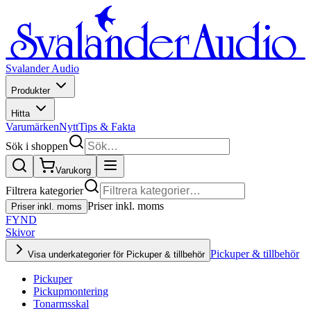
Svalander Audio
Produkter
Hitta
Varumärken
Nytt
Tips & Fakta
Sök i shoppen
Varukorg
Filtrera kategorier
Priser inkl. moms
Priser inkl. moms
FYND
Skivor
Pickuper & tillbehör
Visa underkategorier för Pickuper & tillbehör
Pickuper
Pickupmontering
Tonarmsskal