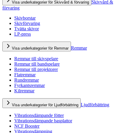
Skivvård &
Visa underkategorier för Skivvård & förvaring
förvaring
Skivborstar
Skivförvaring
Tvätta skivor
LP-press
Remmar
Visa underkategorier för Remmar
Remmar till skivspelare
Remmar till bandspelare
Remmar till projektorer
Flatremmar
Rundremmar
Fyrkantsremmar
Kilremmar
Ljudförbättring
Visa underkategorier för Ljudförbättring
Vibrationsdämpande fötter
Vibrationsdämpande basplattor
NCF Booster
Vibrationsdämpning