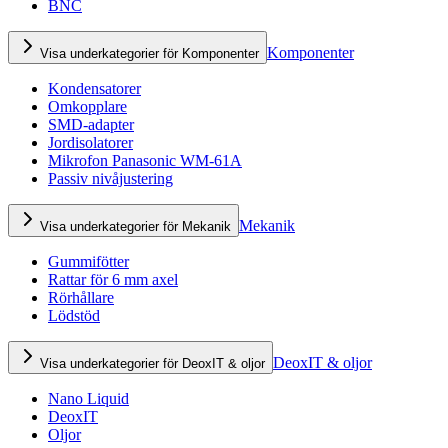
BNC
Komponenter
Visa underkategorier för Komponenter
Kondensatorer
Omkopplare
SMD-adapter
Jordisolatorer
Mikrofon Panasonic WM-61A
Passiv nivåjustering
Mekanik
Visa underkategorier för Mekanik
Gummifötter
Rattar för 6 mm axel
Rörhållare
Lödstöd
DeoxIT & oljor
Visa underkategorier för DeoxIT & oljor
Nano Liquid
DeoxIT
Oljor