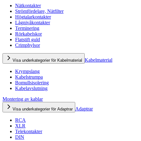
Nätkontakter
Strömfördelare, Nätfilter
Högtalarkontakter
Lågnivåkontakter
Terminering
Rörkabelskor
Flatstift guld
Crimphylsor
Kabelmaterial
Visa underkategorier för Kabelmaterial
Krympslang
Kabelstrumpa
Bomullsisolering
Kabelavslutning
Montering av kablar
Adaptrar
Visa underkategorier för Adaptrar
RCA
XLR
Telekontakter
DIN