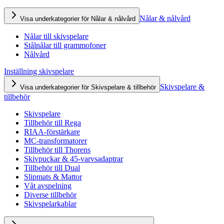
Nålar & nålvård
Visa underkategorier för Nålar & nålvård
Nålar till skivspelare
Stålnålar till grammofoner
Nålvård
Inställning skivspelare
Skivspelare &
Visa underkategorier för Skivspelare & tillbehör
tillbehör
Skivspelare
Tillbehör till Rega
RIAA-förstärkare
MC-transformatorer
Tillbehör till Thorens
Skivpuckar & 45-varvsadaptrar
Tillbehör till Dual
Slipmats & Mattor
Våt avspelning
Diverse tillbehör
Skivspelarkablar