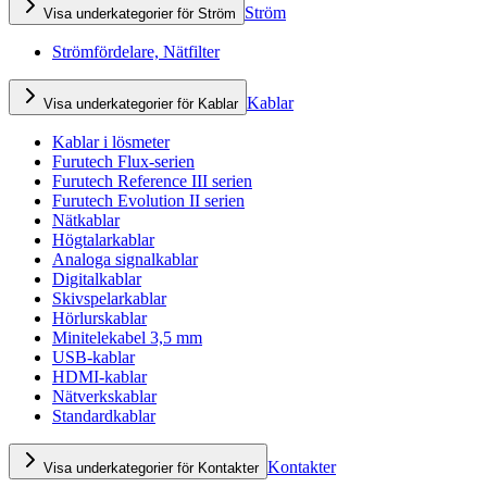
Ström
Visa underkategorier för Ström
Strömfördelare, Nätfilter
Kablar
Visa underkategorier för Kablar
Kablar i lösmeter
Furutech Flux-serien
Furutech Reference III serien
Furutech Evolution II serien
Nätkablar
Högtalarkablar
Analoga signalkablar
Digitalkablar
Skivspelarkablar
Hörlurskablar
Minitelekabel 3,5 mm
USB-kablar
HDMI-kablar
Nätverkskablar
Standardkablar
Kontakter
Visa underkategorier för Kontakter