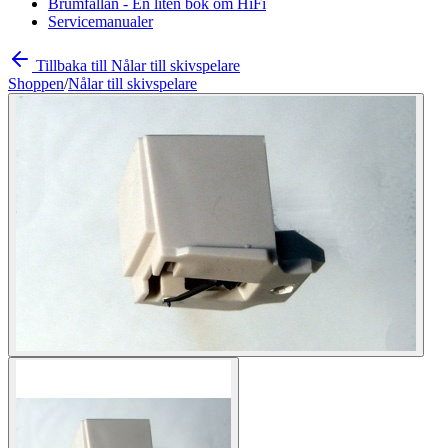
Brumfällan - En liten bok om HiFi
Servicemanualer
Tillbaka till Nålar till skivspelare
Shoppen
/
Nålar till skivspelare