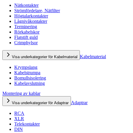
Nätkontakter
Strömfördelare, Nätfilter
Högtalarkontakter
Lågnivåkontakter
Terminering
Rörkabelskor
Flatstift guld
Crimphylsor
Kabelmaterial
Visa underkategorier för Kabelmaterial
Krympslang
Kabelstrumpa
Bomullsisolering
Kabelavslutning
Montering av kablar
Adaptrar
Visa underkategorier för Adaptrar
RCA
XLR
Telekontakter
DIN