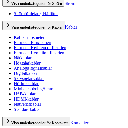
Ström
Visa underkategorier för Ström
Strömfördelare, Nätfilter
Kablar
Visa underkategorier för Kablar
Kablar i lösmeter
Furutech Flux-serien
Furutech Reference III serien
Furutech Evolution II serien
Nätkablar
Högtalarkablar
Analoga signalkablar
Digitalkablar
Skivspelarkablar
Hörlurskablar
Minitelekabel 3,5 mm
USB-kablar
HDMI-kablar
Nätverkskablar
Standardkablar
Kontakter
Visa underkategorier för Kontakter