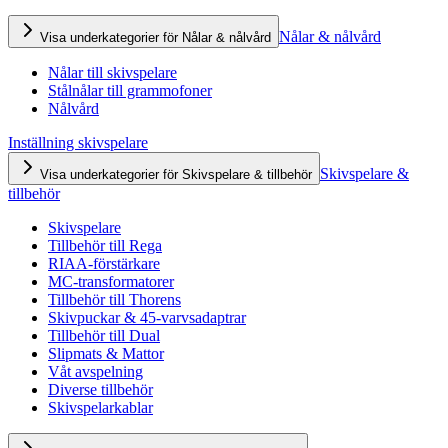
Nålar & nålvård
Visa underkategorier för Nålar & nålvård
Nålar till skivspelare
Stålnålar till grammofoner
Nålvård
Inställning skivspelare
Skivspelare &
Visa underkategorier för Skivspelare & tillbehör
tillbehör
Skivspelare
Tillbehör till Rega
RIAA-förstärkare
MC-transformatorer
Tillbehör till Thorens
Skivpuckar & 45-varvsadaptrar
Tillbehör till Dual
Slipmats & Mattor
Våt avspelning
Diverse tillbehör
Skivspelarkablar