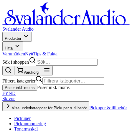
Svalander Audio
Produkter
Hitta
Varumärken
Nytt
Tips & Fakta
Sök i shoppen
Varukorg
Filtrera kategorier
Priser inkl. moms
Priser inkl. moms
FYND
Skivor
Pickuper & tillbehör
Visa underkategorier för Pickuper & tillbehör
Pickuper
Pickupmontering
Tonarmsskal