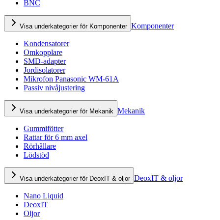
BNC
Komponenter
Visa underkategorier för Komponenter
Kondensatorer
Omkopplare
SMD-adapter
Jordisolatorer
Mikrofon Panasonic WM-61A
Passiv nivåjustering
Mekanik
Visa underkategorier för Mekanik
Gummifötter
Rattar för 6 mm axel
Rörhållare
Lödstöd
DeoxIT & oljor
Visa underkategorier för DeoxIT & oljor
Nano Liquid
DeoxIT
Oljor