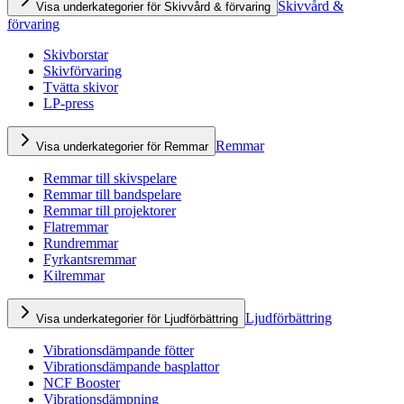
Skivvård &
Visa underkategorier för Skivvård & förvaring
förvaring
Skivborstar
Skivförvaring
Tvätta skivor
LP-press
Remmar
Visa underkategorier för Remmar
Remmar till skivspelare
Remmar till bandspelare
Remmar till projektorer
Flatremmar
Rundremmar
Fyrkantsremmar
Kilremmar
Ljudförbättring
Visa underkategorier för Ljudförbättring
Vibrationsdämpande fötter
Vibrationsdämpande basplattor
NCF Booster
Vibrationsdämpning