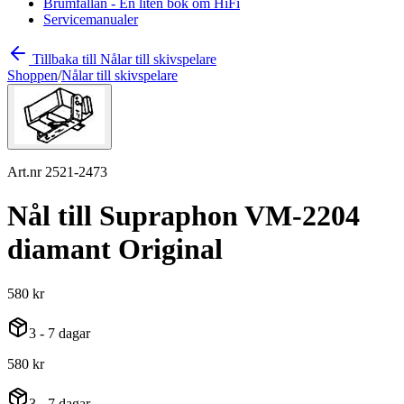
Brumfällan - En liten bok om HiFi
Servicemanualer
Tillbaka till Nålar till skivspelare
Shoppen
/
Nålar till skivspelare
Art.nr 2521-2473
Nål till Supraphon VM-2204
diamant Original
580 kr
3 - 7 dagar
580 kr
3 - 7 dagar