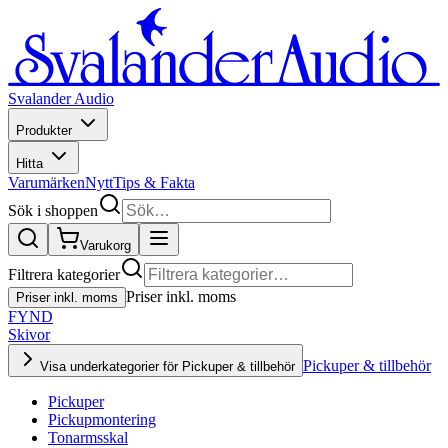
Svalander Audio
Produkter
Hitta
Varumärken
Nytt
Tips & Fakta
Sök i shoppen
Varukorg
Filtrera kategorier
Priser inkl. moms
Priser inkl. moms
FYND
Skivor
Pickuper & tillbehör
Visa underkategorier för Pickuper & tillbehör
Pickuper
Pickupmontering
Tonarmsskal