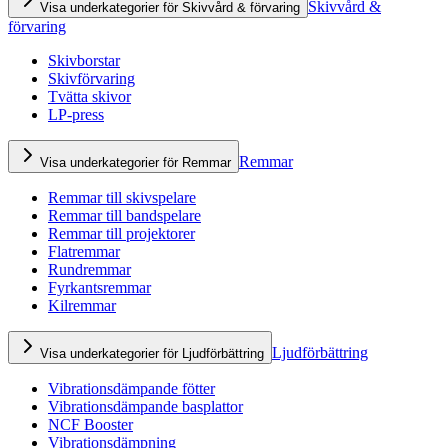
Skivvård &
Visa underkategorier för Skivvård & förvaring
förvaring
Skivborstar
Skivförvaring
Tvätta skivor
LP-press
Remmar
Visa underkategorier för Remmar
Remmar till skivspelare
Remmar till bandspelare
Remmar till projektorer
Flatremmar
Rundremmar
Fyrkantsremmar
Kilremmar
Ljudförbättring
Visa underkategorier för Ljudförbättring
Vibrationsdämpande fötter
Vibrationsdämpande basplattor
NCF Booster
Vibrationsdämpning