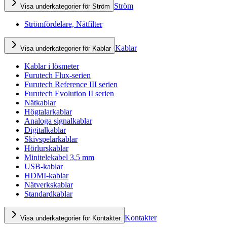
Ström
Visa underkategorier för Ström
Strömfördelare, Nätfilter
Kablar
Visa underkategorier för Kablar
Kablar i lösmeter
Furutech Flux-serien
Furutech Reference III serien
Furutech Evolution II serien
Nätkablar
Högtalarkablar
Analoga signalkablar
Digitalkablar
Skivspelarkablar
Hörlurskablar
Minitelekabel 3,5 mm
USB-kablar
HDMI-kablar
Nätverkskablar
Standardkablar
Kontakter
Visa underkategorier för Kontakter