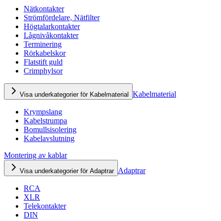
Nätkontakter
Strömfördelare, Nätfilter
Högtalarkontakter
Lågnivåkontakter
Terminering
Rörkabelskor
Flatstift guld
Crimphylsor
Kabelmaterial
Visa underkategorier för Kabelmaterial
Krympslang
Kabelstrumpa
Bomullsisolering
Kabelavslutning
Montering av kablar
Adaptrar
Visa underkategorier för Adaptrar
RCA
XLR
Telekontakter
DIN