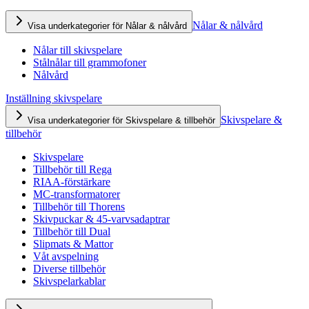
Nålar & nålvård
Visa underkategorier för Nålar & nålvård
Nålar till skivspelare
Stålnålar till grammofoner
Nålvård
Inställning skivspelare
Skivspelare &
Visa underkategorier för Skivspelare & tillbehör
tillbehör
Skivspelare
Tillbehör till Rega
RIAA-förstärkare
MC-transformatorer
Tillbehör till Thorens
Skivpuckar & 45-varvsadaptrar
Tillbehör till Dual
Slipmats & Mattor
Våt avspelning
Diverse tillbehör
Skivspelarkablar