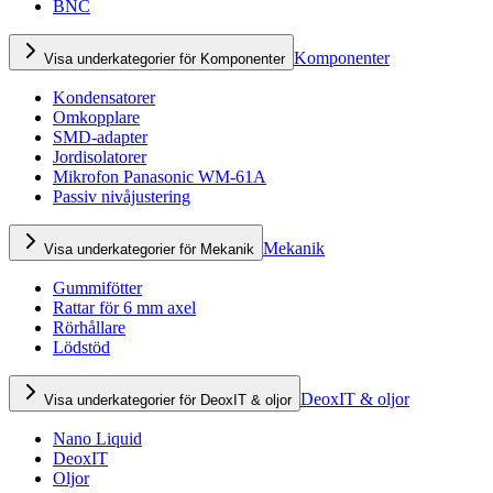
BNC
Komponenter
Visa underkategorier för Komponenter
Kondensatorer
Omkopplare
SMD-adapter
Jordisolatorer
Mikrofon Panasonic WM-61A
Passiv nivåjustering
Mekanik
Visa underkategorier för Mekanik
Gummifötter
Rattar för 6 mm axel
Rörhållare
Lödstöd
DeoxIT & oljor
Visa underkategorier för DeoxIT & oljor
Nano Liquid
DeoxIT
Oljor