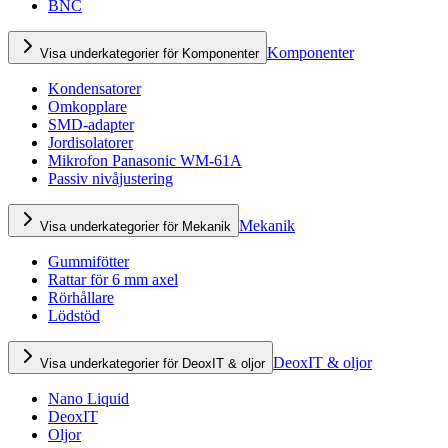
BNC
Komponenter
Visa underkategorier för Komponenter
Kondensatorer
Omkopplare
SMD-adapter
Jordisolatorer
Mikrofon Panasonic WM-61A
Passiv nivåjustering
Mekanik
Visa underkategorier för Mekanik
Gummifötter
Rattar för 6 mm axel
Rörhållare
Lödstöd
DeoxIT & oljor
Visa underkategorier för DeoxIT & oljor
Nano Liquid
DeoxIT
Oljor