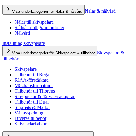
Nålar & nålvård
Visa underkategorier för Nålar & nålvård
Nålar till skivspelare
Stålnålar till grammofoner
Nålvård
Inställning skivspelare
Skivspelare &
Visa underkategorier för Skivspelare & tillbehör
tillbehör
Skivspelare
Tillbehör till Rega
RIAA-förstärkare
MC-transformatorer
Tillbehör till Thorens
Skivpuckar & 45-varvsadaptrar
Tillbehör till Dual
Slipmats & Mattor
Våt avspelning
Diverse tillbehör
Skivspelarkablar