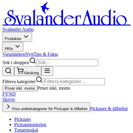
Svalander Audio
Produkter
Hitta
Varumärken
Nytt
Tips & Fakta
Sök i shoppen
Varukorg
Filtrera kategorier
Priser inkl. moms
Priser inkl. moms
FYND
Skivor
Pickuper & tillbehör
Visa underkategorier för Pickuper & tillbehör
Pickuper
Pickupmontering
Tonarmsskal