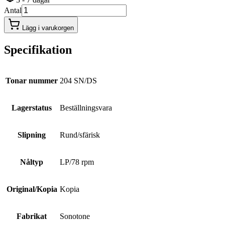
Antal
Lägg i varukorgen
Specifikation
Tonar nummer
204 SN/DS
Lagerstatus
Beställningsvara
Slipning
Rund/sfärisk
Nåltyp
LP/78 rpm
Original/Kopia
Kopia
Fabrikat
Sonotone