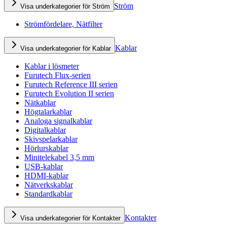
Ström
Visa underkategorier för Ström
Strömfördelare, Nätfilter
Kablar
Visa underkategorier för Kablar
Kablar i lösmeter
Furutech Flux-serien
Furutech Reference III serien
Furutech Evolution II serien
Nätkablar
Högtalarkablar
Analoga signalkablar
Digitalkablar
Skivspelarkablar
Hörlurskablar
Minitelekabel 3,5 mm
USB-kablar
HDMI-kablar
Nätverkskablar
Standardkablar
Kontakter
Visa underkategorier för Kontakter