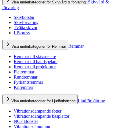
Skivvård &
Visa underkategorier för Skivvård & förvaring
förvaring
Skivborstar
Skivförvaring
Tvätta skivor
LP-press
Remmar
Visa underkategorier för Remmar
Remmar till skivspelare
Remmar till bandspelare
Remmar till projektorer
Flatremmar
Rundremmar
Fyrkantsremmar
Kilremmar
Ljudförbättring
Visa underkategorier för Ljudförbättring
Vibrationsdämpande fötter
Vibrationsdämpande basplattor
NCF Booster
Vibrationsdämpning