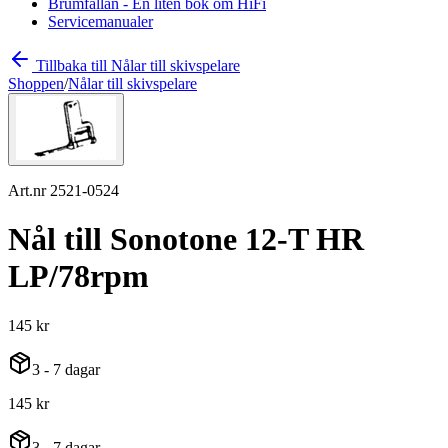
Brumfällan - En liten bok om HiFi
Servicemanualer
Tillbaka till Nålar till skivspelare
Shoppen
/
Nålar till skivspelare
Art.nr 2521-0524
Nål till Sonotone 12-T HR
LP/78rpm
145 kr
3 - 7 dagar
145 kr
3 - 7 dagar