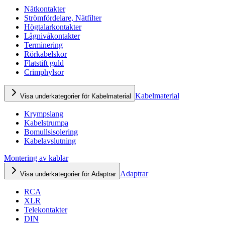
Nätkontakter
Strömfördelare, Nätfilter
Högtalarkontakter
Lågnivåkontakter
Terminering
Rörkabelskor
Flatstift guld
Crimphylsor
Kabelmaterial
Visa underkategorier för Kabelmaterial
Krympslang
Kabelstrumpa
Bomullsisolering
Kabelavslutning
Montering av kablar
Adaptrar
Visa underkategorier för Adaptrar
RCA
XLR
Telekontakter
DIN