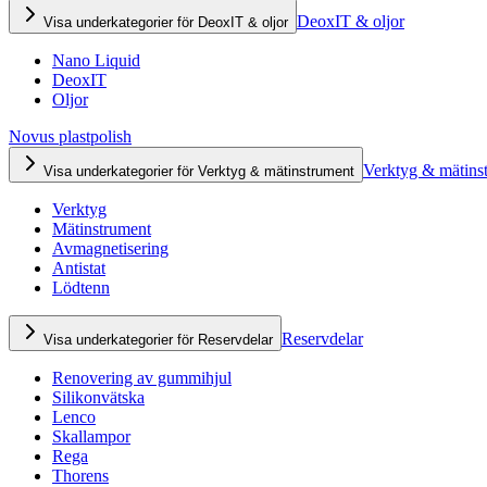
DeoxIT & oljor
Visa underkategorier för DeoxIT & oljor
Nano Liquid
DeoxIT
Oljor
Novus plastpolish
Verktyg & mätins
Visa underkategorier för Verktyg & mätinstrument
Verktyg
Mätinstrument
Avmagnetisering
Antistat
Lödtenn
Reservdelar
Visa underkategorier för Reservdelar
Renovering av gummihjul
Silikonvätska
Lenco
Skallampor
Rega
Thorens