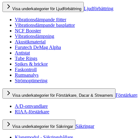
Ljudförbättring
Visa underkategorier för Ljudförbättring
Vibrationsdämpande fötter
Vibrationsdämpande basplattor
NCF Booster
Vibrationsdämpning
Akustikmaterial
Furutech DeMag Alpha
Antistat
Tube Rings
Spikes & brickor
Faskontroll
Rumsanalys
Strömoptimering
Förstärkare
Visa underkategorier för Förstärkare, Dacar & Streamers
A/D-omvandlare
RIAA-förstärkare
Säkringar
Visa underkategorier för Säkringar
Klangmodul - Säkringshållare