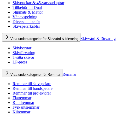
Skivpuckar & 45-varvsadaptrar
Tillbehör till Dual
Slipmats & Mattor
Våt avspelning
Diverse tillbehör
Skivspelarkablar
Skivvård & förvaring
Visa underkategorier för Skivvård & förvaring
Skivborstar
Skivförvaring
Tvätta skivor
LP-press
Remmar
Visa underkategorier för Remmar
Remmar till skivspelare
Remmar till bandspelare
Remmar till projektorer
Flatremmar
Rundremmar
Fyrkantsremmar
Kilremmar