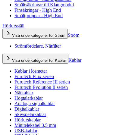
Smältsäkringar till Klangmodul
Finsäkringar - High End
Smältproppar - High End
Hörlursställ
Ström
Visa underkategorier för Ström
Strömfördelare, Nätfilter
Kablar
Visa underkategorier för Kablar
Kablar i lösmeter
Furutech Flux-serien
Furutech Reference III serien
Furutech Evolution II serien
Nätkablar
Högtalarkablar
Analoga signalkablar
Digitalkablar
Skivspelarkablar
Hörlurskablar
Minitelekabel 3,5 mm
USB-kablar