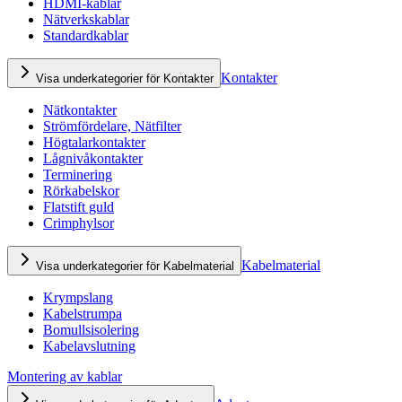
HDMI-kablar
Nätverkskablar
Standardkablar
Kontakter
Visa underkategorier för Kontakter
Nätkontakter
Strömfördelare, Nätfilter
Högtalarkontakter
Lågnivåkontakter
Terminering
Rörkabelskor
Flatstift guld
Crimphylsor
Kabelmaterial
Visa underkategorier för Kabelmaterial
Krympslang
Kabelstrumpa
Bomullsisolering
Kabelavslutning
Montering av kablar