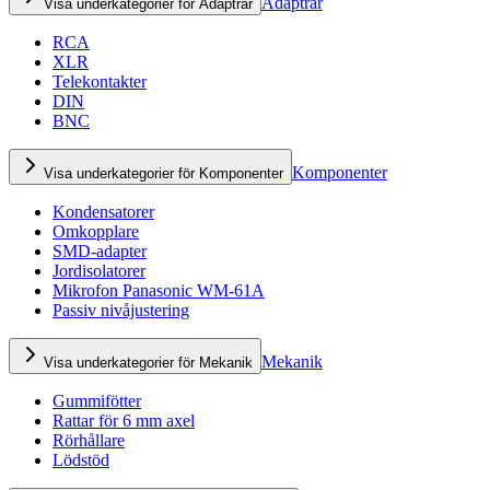
Adaptrar
Visa underkategorier för Adaptrar
RCA
XLR
Telekontakter
DIN
BNC
Komponenter
Visa underkategorier för Komponenter
Kondensatorer
Omkopplare
SMD-adapter
Jordisolatorer
Mikrofon Panasonic WM-61A
Passiv nivåjustering
Mekanik
Visa underkategorier för Mekanik
Gummifötter
Rattar för 6 mm axel
Rörhållare
Lödstöd