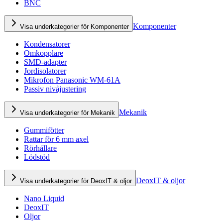
BNC
Komponenter
Visa underkategorier för Komponenter
Kondensatorer
Omkopplare
SMD-adapter
Jordisolatorer
Mikrofon Panasonic WM-61A
Passiv nivåjustering
Mekanik
Visa underkategorier för Mekanik
Gummifötter
Rattar för 6 mm axel
Rörhållare
Lödstöd
DeoxIT & oljor
Visa underkategorier för DeoxIT & oljor
Nano Liquid
DeoxIT
Oljor