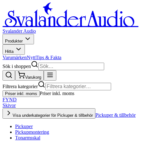
Svalander Audio
Produkter
Hitta
Varumärken
Nytt
Tips & Fakta
Sök i shoppen
Varukorg
Filtrera kategorier
Priser inkl. moms
Priser inkl. moms
FYND
Skivor
Pickuper & tillbehör
Visa underkategorier för Pickuper & tillbehör
Pickuper
Pickupmontering
Tonarmsskal