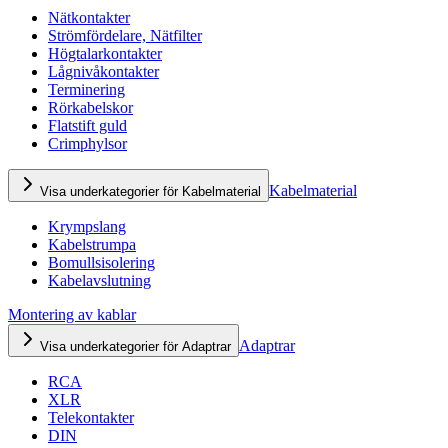
Nätkontakter
Strömfördelare, Nätfilter
Högtalarkontakter
Lågnivåkontakter
Terminering
Rörkabelskor
Flatstift guld
Crimphylsor
Kabelmaterial
Visa underkategorier för Kabelmaterial
Krympslang
Kabelstrumpa
Bomullsisolering
Kabelavslutning
Montering av kablar
Adaptrar
Visa underkategorier för Adaptrar
RCA
XLR
Telekontakter
DIN