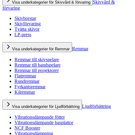
Skivvård &
Visa underkategorier för Skivvård & förvaring
förvaring
Skivborstar
Skivförvaring
Tvätta skivor
LP-press
Remmar
Visa underkategorier för Remmar
Remmar till skivspelare
Remmar till bandspelare
Remmar till projektorer
Flatremmar
Rundremmar
Fyrkantsremmar
Kilremmar
Ljudförbättring
Visa underkategorier för Ljudförbättring
Vibrationsdämpande fötter
Vibrationsdämpande basplattor
NCF Booster
Vibrationsdämpning