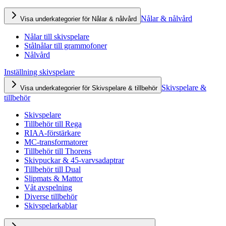
Nålar & nålvård
Visa underkategorier för Nålar & nålvård
Nålar till skivspelare
Stålnålar till grammofoner
Nålvård
Inställning skivspelare
Skivspelare &
Visa underkategorier för Skivspelare & tillbehör
tillbehör
Skivspelare
Tillbehör till Rega
RIAA-förstärkare
MC-transformatorer
Tillbehör till Thorens
Skivpuckar & 45-varvsadaptrar
Tillbehör till Dual
Slipmats & Mattor
Våt avspelning
Diverse tillbehör
Skivspelarkablar