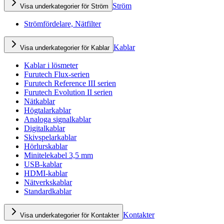
Ström
Visa underkategorier för Ström
Strömfördelare, Nätfilter
Kablar
Visa underkategorier för Kablar
Kablar i lösmeter
Furutech Flux-serien
Furutech Reference III serien
Furutech Evolution II serien
Nätkablar
Högtalarkablar
Analoga signalkablar
Digitalkablar
Skivspelarkablar
Hörlurskablar
Minitelekabel 3,5 mm
USB-kablar
HDMI-kablar
Nätverkskablar
Standardkablar
Kontakter
Visa underkategorier för Kontakter