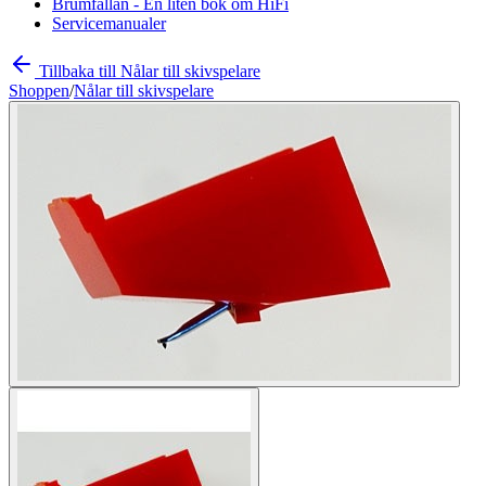
Brumfällan - En liten bok om HiFi
Servicemanualer
Tillbaka till Nålar till skivspelare
Shoppen
/
Nålar till skivspelare