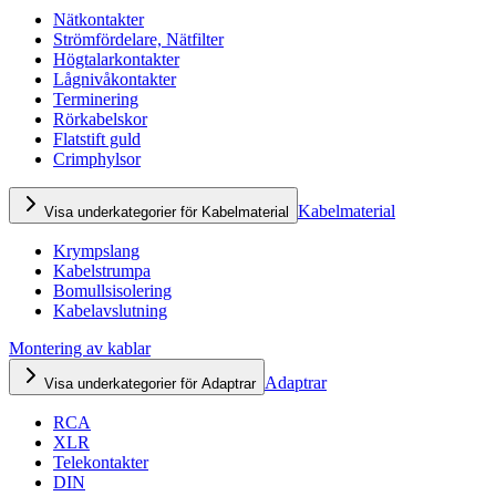
Nätkontakter
Strömfördelare, Nätfilter
Högtalarkontakter
Lågnivåkontakter
Terminering
Rörkabelskor
Flatstift guld
Crimphylsor
Kabelmaterial
Visa underkategorier för Kabelmaterial
Krympslang
Kabelstrumpa
Bomullsisolering
Kabelavslutning
Montering av kablar
Adaptrar
Visa underkategorier för Adaptrar
RCA
XLR
Telekontakter
DIN