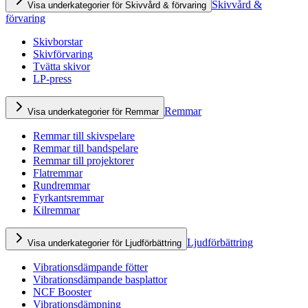
Skivvård &
Visa underkategorier för Skivvård & förvaring
förvaring
Skivborstar
Skivförvaring
Tvätta skivor
LP-press
Remmar
Visa underkategorier för Remmar
Remmar till skivspelare
Remmar till bandspelare
Remmar till projektorer
Flatremmar
Rundremmar
Fyrkantsremmar
Kilremmar
Ljudförbättring
Visa underkategorier för Ljudförbättring
Vibrationsdämpande fötter
Vibrationsdämpande basplattor
NCF Booster
Vibrationsdämpning