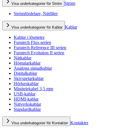
Ström
Visa underkategorier för Ström
Strömfördelare, Nätfilter
Kablar
Visa underkategorier för Kablar
Kablar i lösmeter
Furutech Flux-serien
Furutech Reference III serien
Furutech Evolution II serien
Nätkablar
Högtalarkablar
Analoga signalkablar
Digitalkablar
Skivspelarkablar
Hörlurskablar
Minitelekabel 3,5 mm
USB-kablar
HDMI-kablar
Nätverkskablar
Standardkablar
Kontakter
Visa underkategorier för Kontakter