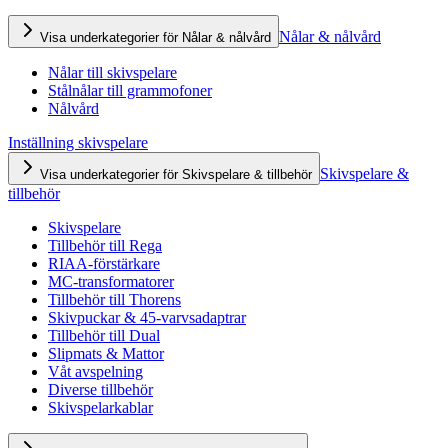
Nålar & nålvård
Visa underkategorier för Nålar & nålvård
Nålar till skivspelare
Stålnålar till grammofoner
Nålvård
Inställning skivspelare
Skivspelare &
Visa underkategorier för Skivspelare & tillbehör
tillbehör
Skivspelare
Tillbehör till Rega
RIAA-förstärkare
MC-transformatorer
Tillbehör till Thorens
Skivpuckar & 45-varvsadaptrar
Tillbehör till Dual
Slipmats & Mattor
Våt avspelning
Diverse tillbehör
Skivspelarkablar