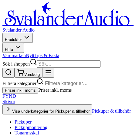
Svalander Audio
Produkter
Hitta
Varumärken
Nytt
Tips & Fakta
Sök i shoppen
Varukorg
Filtrera kategorier
Priser inkl. moms
Priser inkl. moms
FYND
Skivor
Pickuper & tillbehör
Visa underkategorier för Pickuper & tillbehör
Pickuper
Pickupmontering
Tonarmsskal