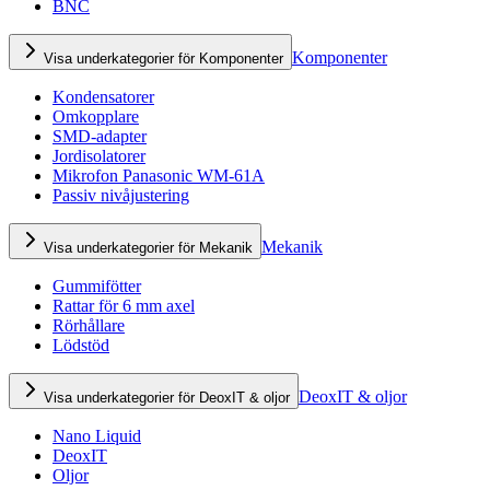
BNC
Komponenter
Visa underkategorier för Komponenter
Kondensatorer
Omkopplare
SMD-adapter
Jordisolatorer
Mikrofon Panasonic WM-61A
Passiv nivåjustering
Mekanik
Visa underkategorier för Mekanik
Gummifötter
Rattar för 6 mm axel
Rörhållare
Lödstöd
DeoxIT & oljor
Visa underkategorier för DeoxIT & oljor
Nano Liquid
DeoxIT
Oljor