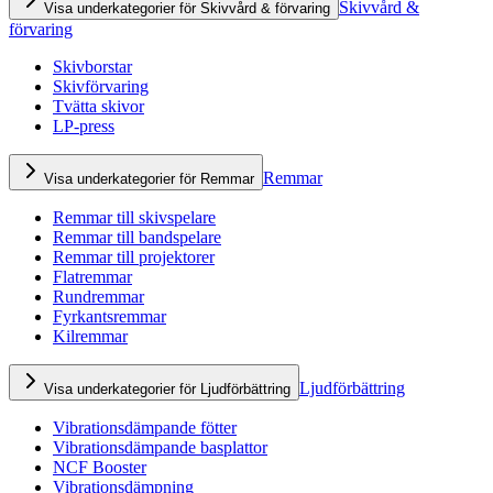
Skivvård &
Visa underkategorier för Skivvård & förvaring
förvaring
Skivborstar
Skivförvaring
Tvätta skivor
LP-press
Remmar
Visa underkategorier för Remmar
Remmar till skivspelare
Remmar till bandspelare
Remmar till projektorer
Flatremmar
Rundremmar
Fyrkantsremmar
Kilremmar
Ljudförbättring
Visa underkategorier för Ljudförbättring
Vibrationsdämpande fötter
Vibrationsdämpande basplattor
NCF Booster
Vibrationsdämpning