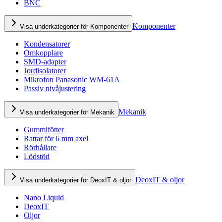
BNC
Komponenter
Visa underkategorier för Komponenter
Kondensatorer
Omkopplare
SMD-adapter
Jordisolatorer
Mikrofon Panasonic WM-61A
Passiv nivåjustering
Mekanik
Visa underkategorier för Mekanik
Gummifötter
Rattar för 6 mm axel
Rörhållare
Lödstöd
DeoxIT & oljor
Visa underkategorier för DeoxIT & oljor
Nano Liquid
DeoxIT
Oljor