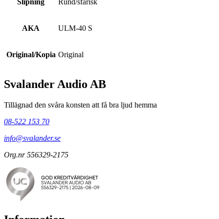
Slipning
Rund/sfärisk
AKA
ULM-40 S
Original/Kopia
Original
Svalander Audio AB
Tillägnad den svåra konsten att få bra ljud hemma
08-522 153 70
info@svalander.se
Org.nr 556329-2175