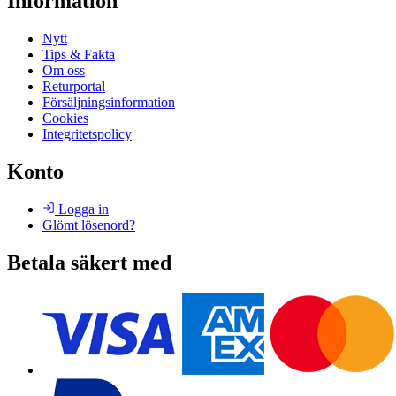
Information
Nytt
Tips & Fakta
Om oss
Returportal
Försäljningsinformation
Cookies
Integritetspolicy
Konto
Logga in
Glömt lösenord?
Betala säkert med