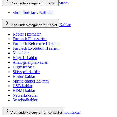
Ström
Visa underkategorier för Ström
Strömfördelare, Nätfilter
Kablar
Visa underkategorier för Kablar
Kablar i lösmeter
Furutech Flux-serien
Furutech Reference III serien
Furutech Evolution II serien
Nätkablar
Högtalarkablar
Analoga signalkablar
Digitalkablar
Skivspelarkablar
Hörlurskablar
Minitelekabel 3,5 mm
USB-kablar
HDMI-kablar
Nätverkskablar
Standardkablar
Kontakter
Visa underkategorier för Kontakter