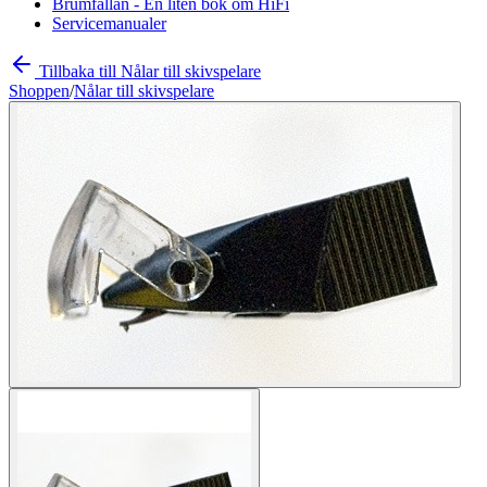
Brumfällan - En liten bok om HiFi
Servicemanualer
Tillbaka till Nålar till skivspelare
Shoppen
/
Nålar till skivspelare