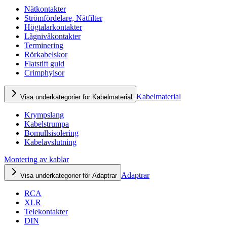
Nätkontakter
Strömfördelare, Nätfilter
Högtalarkontakter
Lågnivåkontakter
Terminering
Rörkabelskor
Flatstift guld
Crimphylsor
Kabelmaterial
Visa underkategorier för Kabelmaterial
Krympslang
Kabelstrumpa
Bomullsisolering
Kabelavslutning
Montering av kablar
Adaptrar
Visa underkategorier för Adaptrar
RCA
XLR
Telekontakter
DIN