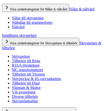
Nålar & nålvård
Visa underkategorier för Nålar & nålvård
Nålar till skivspelare
Stålnålar till grammofoner
Nålvård
Inställning skivspelare
Skivspelare &
Visa underkategorier för Skivspelare & tillbehör
tillbehör
Skivspelare
Tillbehör till Rega
RIAA-förstärkare
MC-transformatorer
Tillbehör till Thorens
Skivpuckar & 45-varvsadaptrar
Tillbehör till Dual
Slipmats & Mattor
Våt avspelning
Diverse tillbehör
Skivspelarkablar