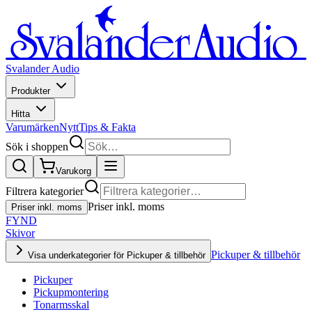
Svalander Audio
Produkter
Hitta
Varumärken
Nytt
Tips & Fakta
Sök i shoppen
Varukorg
Filtrera kategorier
Priser inkl. moms
Priser inkl. moms
FYND
Skivor
Pickuper & tillbehör
Visa underkategorier för Pickuper & tillbehör
Pickuper
Pickupmontering
Tonarmsskal